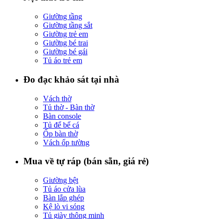
Giường tầng
Giường tầng sắt
Giường trẻ em
Giường bé trai
Giường bé gái
Tủ áo trẻ em
Đo đạc khảo sát tại nhà
Vách thờ
Tủ thờ - Bàn thờ
Bàn console
Tủ để bể cá
Ốp bàn thờ
Vách ốp tường
Mua về tự ráp (bán sẵn, giá rẻ)
Giường bệt
Tủ áo cửa lùa
Bàn lắp ghép
Kệ lò vi sóng
Tủ giày thông minh