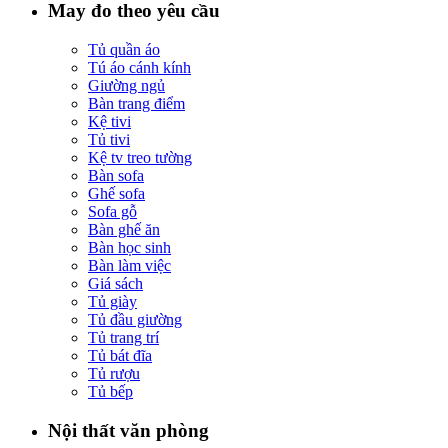
May đo theo yêu cầu
Tủ quần áo
Tú áo cánh kính
Giường ngủ
Bàn trang điểm
Kệ tivi
Tủ tivi
Kệ tv treo tường
Bàn sofa
Ghế sofa
Sofa gỗ
Bàn ghế ăn
Bàn học sinh
Bàn làm việc
Giá sách
Tủ giày
Tủ đầu giường
Tủ trang trí
Tủ bát đĩa
Tủ rượu
Tủ bếp
Nội thất văn phòng