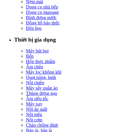
Nệm mát
Dụng cụ nhà bếp
Dụng cụ massage
Bình đựng nước
Đồng hồ báo thức
Đèn học
Thiết bị gia dụng
Máy hút bụi
Bếp
Hộp thực phẩm
Ấm chén
Máy lọc không khí
Quạt nóng, lạnh
Nồi chiên
Máy sấy quần áo
Thùng đựng gạo
Ấm siêu tốc
Máy xay
Nồi áp suất
Nồi niêu
Nồi cơm
Chảo chống dính
Bàn ủi, bàn là