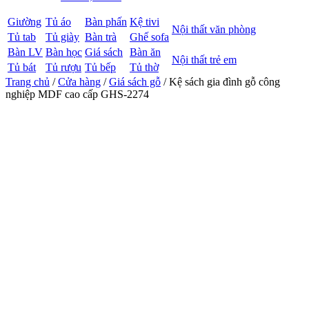
Giường
Tủ áo
Bàn phấn
Kệ tivi
Nội thất văn phòng
Tủ tab
Tủ giày
Bàn trà
Ghế sofa
Bàn LV
Bàn học
Giá sách
Bàn ăn
Nội thất trẻ em
Tủ bát
Tủ rượu
Tủ bếp
Tủ thờ
Trang chủ
/
Cửa hàng
/
Giá sách gỗ
/ Kệ sách gia đình gỗ công
nghiệp MDF cao cấp GHS-2274