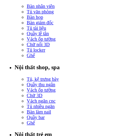
Bàn nhân viên
Tủ văn phòng
Bàn họp
Bàn giám đốc
Tủ tài liệu
Quầy lễ tân
Vách ốp tường
Chữ nổi 3D
Tủ locker
Ghế
Nội thất shop, spa
Tủ, kệ trưng bày
Quầy thu ngân
Vách ốp tường
Chữ 3D
Vách ngăn cnc
Tủ nhiều ngăn
Bàn làm nail
Quầy bar
Ghế
Nội thất trẻ em