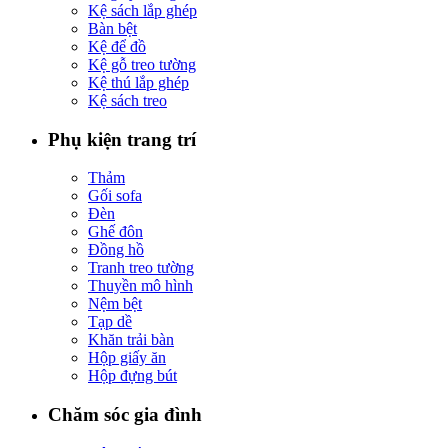
Kệ sách lắp ghép
Bàn bệt
Kệ để đồ
Kệ gỗ treo tường
Kệ thú lắp ghép
Kệ sách treo
Phụ kiện trang trí
Thảm
Gối sofa
Đèn
Ghế đôn
Đồng hồ
Tranh treo tường
Thuyền mô hình
Nệm bệt
Tạp dề
Khăn trải bàn
Hộp giấy ăn
Hộp đựng bút
Chăm sóc gia đình