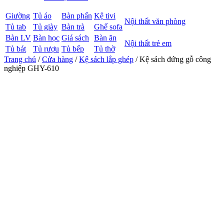
Giường
Tủ áo
Bàn phấn
Kệ tivi
Nội thất văn phòng
Tủ tab
Tủ giày
Bàn trà
Ghế sofa
Bàn LV
Bàn học
Giá sách
Bàn ăn
Nội thất trẻ em
Tủ bát
Tủ rượu
Tủ bếp
Tủ thờ
Trang chủ
/
Cửa hàng
/
Kệ sách lắp ghép
/ Kệ sách đứng gỗ công
nghiệp GHY-610