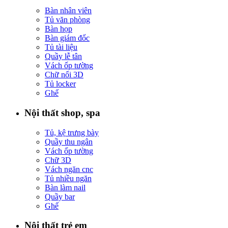
Bàn nhân viên
Tủ văn phòng
Bàn họp
Bàn giám đốc
Tủ tài liệu
Quầy lễ tân
Vách ốp tường
Chữ nổi 3D
Tủ locker
Ghế
Nội thất shop, spa
Tủ, kệ trưng bày
Quầy thu ngân
Vách ốp tường
Chữ 3D
Vách ngăn cnc
Tủ nhiều ngăn
Bàn làm nail
Quầy bar
Ghế
Nội thất trẻ em