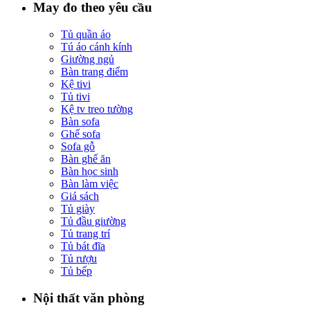
May đo theo yêu cầu
Tủ quần áo
Tú áo cánh kính
Giường ngủ
Bàn trang điểm
Kệ tivi
Tủ tivi
Kệ tv treo tường
Bàn sofa
Ghế sofa
Sofa gỗ
Bàn ghế ăn
Bàn học sinh
Bàn làm việc
Giá sách
Tủ giày
Tủ đầu giường
Tủ trang trí
Tủ bát đĩa
Tủ rượu
Tủ bếp
Nội thất văn phòng