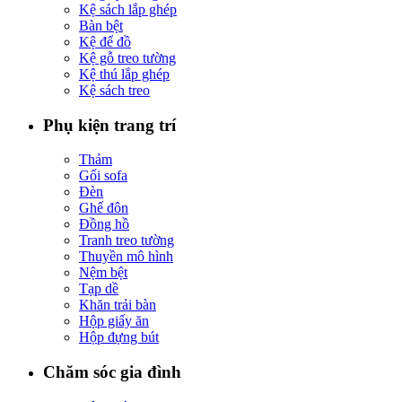
Kệ sách lắp ghép
Bàn bệt
Kệ để đồ
Kệ gỗ treo tường
Kệ thú lắp ghép
Kệ sách treo
Phụ kiện trang trí
Thảm
Gối sofa
Đèn
Ghế đôn
Đồng hồ
Tranh treo tường
Thuyền mô hình
Nệm bệt
Tạp dề
Khăn trải bàn
Hộp giấy ăn
Hộp đựng bút
Chăm sóc gia đình