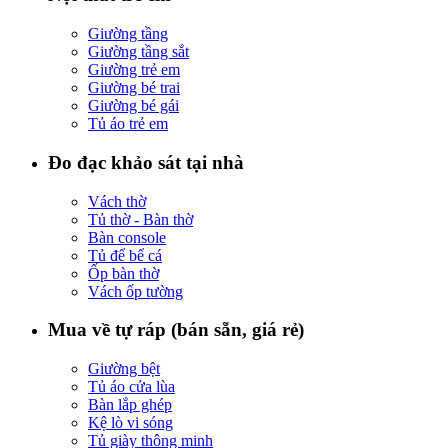
Giường tầng
Giường tầng sắt
Giường trẻ em
Giường bé trai
Giường bé gái
Tủ áo trẻ em
Đo đạc khảo sát tại nhà
Vách thờ
Tủ thờ - Bàn thờ
Bàn console
Tủ để bể cá
Ốp bàn thờ
Vách ốp tường
Mua về tự ráp (bán sẵn, giá rẻ)
Giường bệt
Tủ áo cửa lùa
Bàn lắp ghép
Kệ lò vi sóng
Tủ giày thông minh