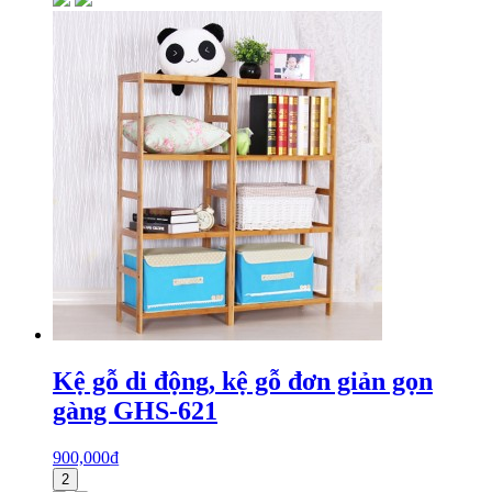
Kệ gỗ di động, kệ gỗ đơn giản gọn
gàng GHS-621
900,000
₫
2