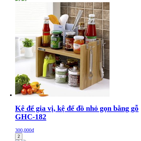
Kệ để gia vị, kệ để đồ nhỏ gọn bằng gỗ
GHC-182
300,000
₫
2