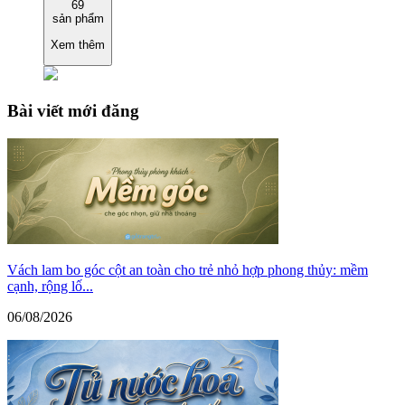
69
sản phẩm
Xem thêm
Bài viết mới đăng
Vách lam bo góc cột an toàn cho trẻ nhỏ hợp phong thủy: mềm
cạnh, rộng lố...
06/08/2026