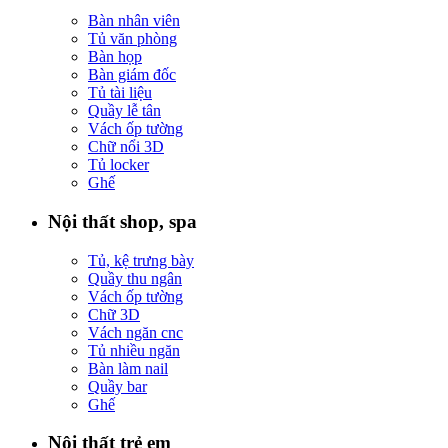
Bàn nhân viên
Tủ văn phòng
Bàn họp
Bàn giám đốc
Tủ tài liệu
Quầy lễ tân
Vách ốp tường
Chữ nổi 3D
Tủ locker
Ghế
Nội thất shop, spa
Tủ, kệ trưng bày
Quầy thu ngân
Vách ốp tường
Chữ 3D
Vách ngăn cnc
Tủ nhiều ngăn
Bàn làm nail
Quầy bar
Ghế
Nội thất trẻ em