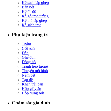
Kệ sách lắp ghép
Bàn bệt
Kệ để đồ
Kệ gỗ treo tường
Kệ thú lắp ghép
Kệ sách treo
Phụ kiện trang trí
Thảm
Gối sofa
Đèn
Ghế đôn
Đồng hồ
Tranh treo tường
Thuyền mô hình
Nệm bệt
Tạp dề
Khăn trải bàn
Hộp giấy ăn
Hộp đựng bút
Chăm sóc gia đình