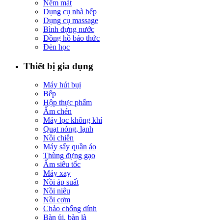
Nệm mát
Dụng cụ nhà bếp
Dụng cụ massage
Bình đựng nước
Đồng hồ báo thức
Đèn học
Thiết bị gia dụng
Máy hút bụi
Bếp
Hộp thực phẩm
Ấm chén
Máy lọc không khí
Quạt nóng, lạnh
Nồi chiên
Máy sấy quần áo
Thùng đựng gạo
Ấm siêu tốc
Máy xay
Nồi áp suất
Nồi niêu
Nồi cơm
Chảo chống dính
Bàn ủi, bàn là