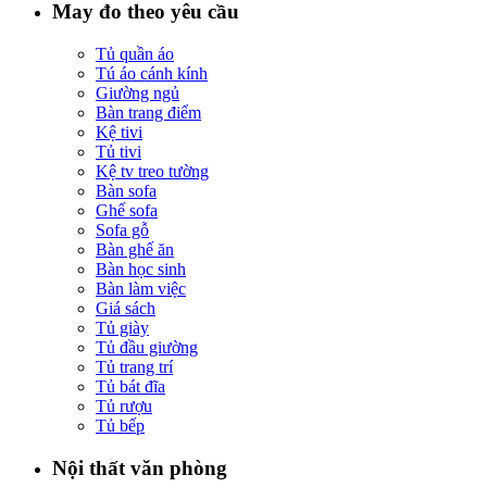
May đo theo yêu cầu
Tủ quần áo
Tú áo cánh kính
Giường ngủ
Bàn trang điểm
Kệ tivi
Tủ tivi
Kệ tv treo tường
Bàn sofa
Ghế sofa
Sofa gỗ
Bàn ghế ăn
Bàn học sinh
Bàn làm việc
Giá sách
Tủ giày
Tủ đầu giường
Tủ trang trí
Tủ bát đĩa
Tủ rượu
Tủ bếp
Nội thất văn phòng