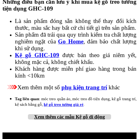
Những điều bạn cần lưu ý khi mua kệ gỗ treo tường
tiện dụng GHC-109
Là sản phẩm đóng sẵn không thể thay đổi kích
thước, màu sắc hay bất cứ chi tiết gì trên sản phẩm.
Sản phẩm đã trải qua quy trình kiểm tra chất lượng
nghiêm ngặt của
Go Home
, đảm bảo chất lượng
khi sử dụng.
Kệ gỗ GHC-109
được bán theo giá niêm yết,
không mặc cả, không chiết khấu.
Khách hàng được miễn phí giao hàng trong bán
kính <10km
Xem thêm một số
phụ kiện trang trí
khác
Tag liên quan
: móc treo quần áo, móc treo đồ tiện dụng, kệ gỗ trang trí,
kệ sách bằng gỗ,
kệ gỗ treo tường giá rẻ
.
Xem thêm
các mẫu Kệ gỗ di động