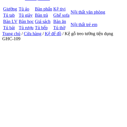
Giường
Tủ áo
Bàn phấn
Kệ tivi
Nội thất văn phòng
Tủ tab
Tủ giày
Bàn trà
Ghế sofa
Bàn LV
Bàn học
Giá sách
Bàn ăn
Nội thất trẻ em
Tủ bát
Tủ rượu
Tủ bếp
Tủ thờ
Trang chủ
/
Cửa hàng
/
Kệ để đồ
/ Kệ gỗ treo tường tiện dụng
GHC-109