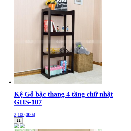
Kệ Gỗ bậc thang 4 tầng chữ nhật
GHS-107
2,100,000
₫
11