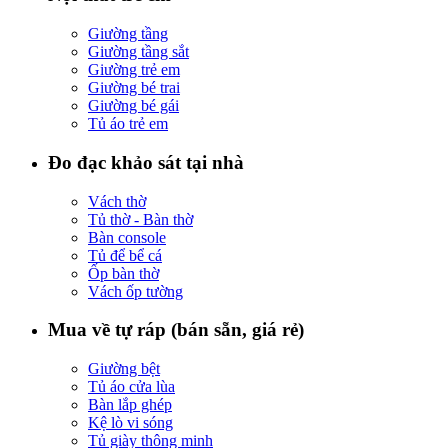
Giường tầng
Giường tầng sắt
Giường trẻ em
Giường bé trai
Giường bé gái
Tủ áo trẻ em
Đo đạc khảo sát tại nhà
Vách thờ
Tủ thờ - Bàn thờ
Bàn console
Tủ để bể cá
Ốp bàn thờ
Vách ốp tường
Mua về tự ráp (bán sẵn, giá rẻ)
Giường bệt
Tủ áo cửa lùa
Bàn lắp ghép
Kệ lò vi sóng
Tủ giày thông minh