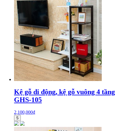
Kệ gỗ di động, kệ gỗ vuông 4 tầng
GHS-105
2,100,000
₫
5