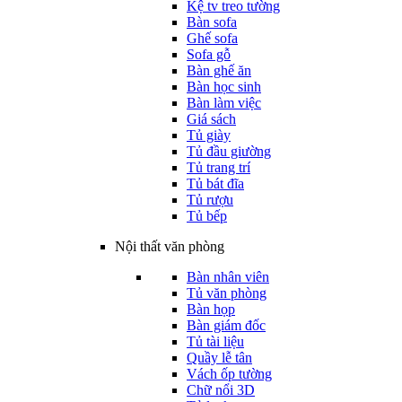
Kệ tv treo tường
Bàn sofa
Ghế sofa
Sofa gỗ
Bàn ghế ăn
Bàn học sinh
Bàn làm việc
Giá sách
Tủ giày
Tủ đầu giường
Tủ trang trí
Tủ bát đĩa
Tủ rượu
Tủ bếp
Nội thất văn phòng
Bàn nhân viên
Tủ văn phòng
Bàn họp
Bàn giám đốc
Tủ tài liệu
Quầy lễ tân
Vách ốp tường
Chữ nổi 3D