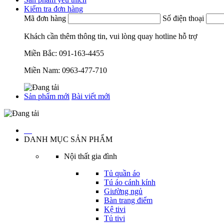
Kiểm tra đơn hàng
Mã đơn hàng
Số điện thoại
Khách cần thêm thông tin, vui lòng quay hotline hỗ trợ
Miền Bắc:
091-163-4455
Miền Nam:
0963-477-710
Sản phẩm mới
Bài viết mới
…
DANH MỤC SẢN PHẨM
Nội thất gia đình
Tủ quần áo
Tú áo cánh kính
Giường ngủ
Bàn trang điểm
Kệ tivi
Tủ tivi