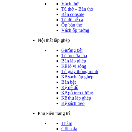
Vách thờ
Tủ thờ – Bàn thờ
Bàn console
Tủ để bể cá
Ốp bàn thờ
Vách ốp tường
Nội thất lắp ghép
Giường bệt
Tủ áo cửa lùa
Bàn lắp ghép
Kệ lò vi sóng
Tủ giày thông minh
Kệ sách lắp ghép
Bàn bệt
Kệ để đồ
Kệ gỗ treo tường
Kệ thú lắp ghép
Kệ sách treo
Phụ kiện trang trí
Thảm
Gối sofa