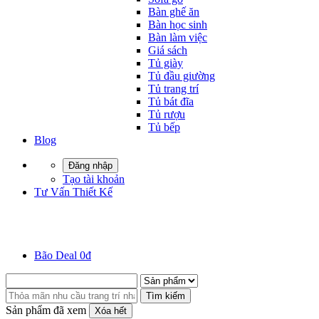
Bàn ghế ăn
Bàn học sinh
Bàn làm việc
Giá sách
Tủ giày
Tủ đầu giường
Tủ trang trí
Tủ bát đĩa
Tủ rượu
Tủ bếp
Blog
Đăng nhập
Tạo tài khoản
Tư Vấn Thiết Kế
Bão Deal 0đ
Tìm kiếm
Sản phẩm đã xem
Xóa hết