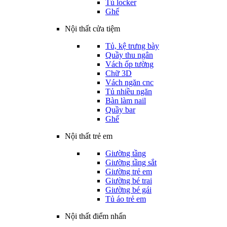
Tủ locker
Ghế
Nội thất cửa tiệm
Tủ, kệ trưng bày
Quầy thu ngân
Vách ốp tường
Chữ 3D
Vách ngăn cnc
Tủ nhiều ngăn
Bàn làm nail
Quầy bar
Ghế
Nội thất trẻ em
Giường tầng
Giường tầng sắt
Giường trẻ em
Giường bé trai
Giường bé gái
Tủ áo trẻ em
Nội thất điểm nhấn