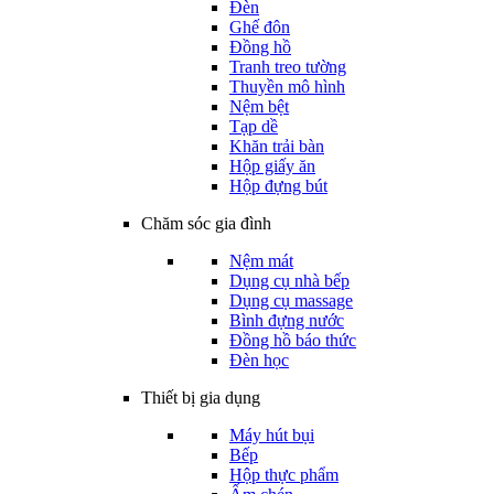
Đèn
Ghế đôn
Đồng hồ
Tranh treo tường
Thuyền mô hình
Nệm bệt
Tạp dề
Khăn trải bàn
Hộp giấy ăn
Hộp đựng bút
Chăm sóc gia đình
Nệm mát
Dụng cụ nhà bếp
Dụng cụ massage
Bình đựng nước
Đồng hồ báo thức
Đèn học
Thiết bị gia dụng
Máy hút bụi
Bếp
Hộp thực phẩm