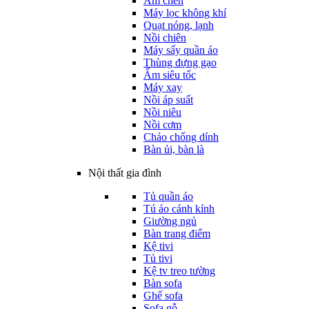
Ấm chén
Máy lọc không khí
Quạt nóng, lạnh
Nồi chiên
Máy sấy quần áo
Thùng đựng gạo
Ấm siêu tốc
Máy xay
Nồi áp suất
Nồi niêu
Nồi cơm
Chảo chống dính
Bàn ủi, bàn là
Nội thất gia đình
Tủ quần áo
Tú áo cánh kính
Giường ngủ
Bàn trang điểm
Kệ tivi
Tủ tivi
Kệ tv treo tường
Bàn sofa
Ghế sofa
Sofa gỗ