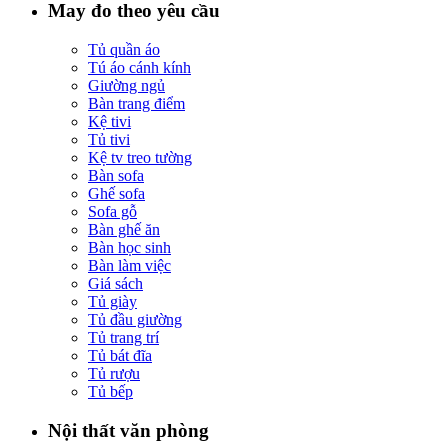
May đo theo yêu cầu
Tủ quần áo
Tú áo cánh kính
Giường ngủ
Bàn trang điểm
Kệ tivi
Tủ tivi
Kệ tv treo tường
Bàn sofa
Ghế sofa
Sofa gỗ
Bàn ghế ăn
Bàn học sinh
Bàn làm việc
Giá sách
Tủ giày
Tủ đầu giường
Tủ trang trí
Tủ bát đĩa
Tủ rượu
Tủ bếp
Nội thất văn phòng