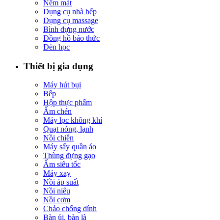
Nệm mát
Dụng cụ nhà bếp
Dụng cụ massage
Bình đựng nước
Đồng hồ báo thức
Đèn học
Thiết bị gia dụng
Máy hút bụi
Bếp
Hộp thực phẩm
Ấm chén
Máy lọc không khí
Quạt nóng, lạnh
Nồi chiên
Máy sấy quần áo
Thùng đựng gạo
Ấm siêu tốc
Máy xay
Nồi áp suất
Nồi niêu
Nồi cơm
Chảo chống dính
Bàn ủi, bàn là