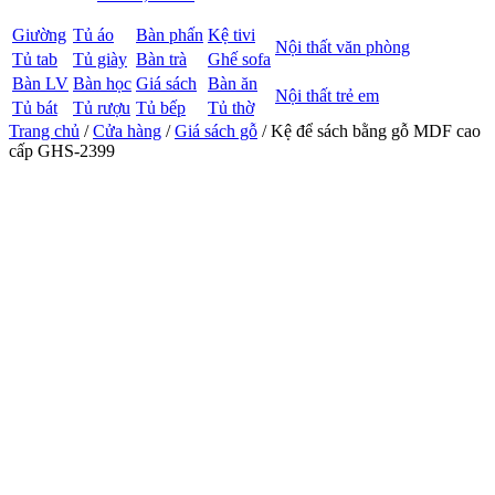
Giường
Tủ áo
Bàn phấn
Kệ tivi
Nội thất văn phòng
Tủ tab
Tủ giày
Bàn trà
Ghế sofa
Bàn LV
Bàn học
Giá sách
Bàn ăn
Nội thất trẻ em
Tủ bát
Tủ rượu
Tủ bếp
Tủ thờ
Trang chủ
/
Cửa hàng
/
Giá sách gỗ
/ Kệ để sách bằng gỗ MDF cao
cấp GHS-2399