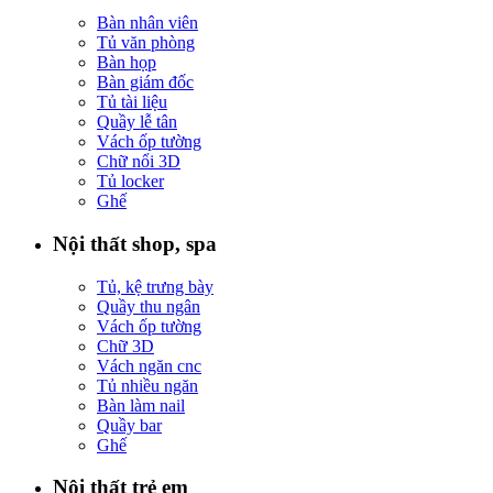
Bàn nhân viên
Tủ văn phòng
Bàn họp
Bàn giám đốc
Tủ tài liệu
Quầy lễ tân
Vách ốp tường
Chữ nổi 3D
Tủ locker
Ghế
Nội thất shop, spa
Tủ, kệ trưng bày
Quầy thu ngân
Vách ốp tường
Chữ 3D
Vách ngăn cnc
Tủ nhiều ngăn
Bàn làm nail
Quầy bar
Ghế
Nội thất trẻ em