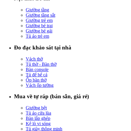
Giường tầng
Giường tầng sắt
Giường trẻ em
Giường bé trai
Giường bé gái
Tủ áo trẻ em
Đo đạc khảo sát tại nhà
Vách thờ
Tủ thờ - Bàn thờ
Bàn console
Tủ để bể cá
Ốp bàn thờ
Vách ốp tường
Mua về tự ráp (bán sẵn, giá rẻ)
Giường bệt
Tủ áo cửa lùa
Bàn lắp ghép
Kệ lò vi sóng
Tủ giày thông minh