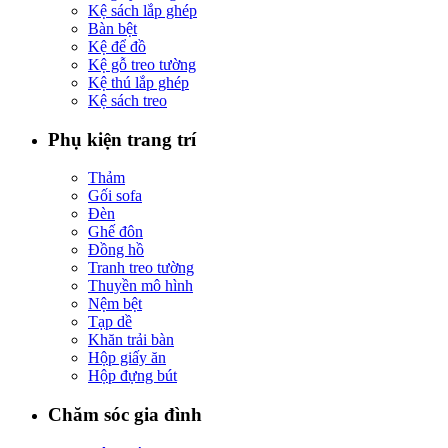
Kệ sách lắp ghép
Bàn bệt
Kệ để đồ
Kệ gỗ treo tường
Kệ thú lắp ghép
Kệ sách treo
Phụ kiện trang trí
Thảm
Gối sofa
Đèn
Ghế đôn
Đồng hồ
Tranh treo tường
Thuyền mô hình
Nệm bệt
Tạp dề
Khăn trải bàn
Hộp giấy ăn
Hộp đựng bút
Chăm sóc gia đình