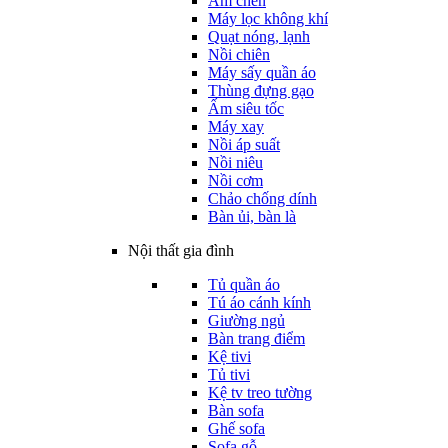
Ấm chén
Máy lọc không khí
Quạt nóng, lạnh
Nồi chiên
Máy sấy quần áo
Thùng đựng gạo
Ấm siêu tốc
Máy xay
Nồi áp suất
Nồi niêu
Nồi cơm
Chảo chống dính
Bàn ủi, bàn là
Nội thất gia đình
Tủ quần áo
Tú áo cánh kính
Giường ngủ
Bàn trang điểm
Kệ tivi
Tủ tivi
Kệ tv treo tường
Bàn sofa
Ghế sofa
Sofa gỗ