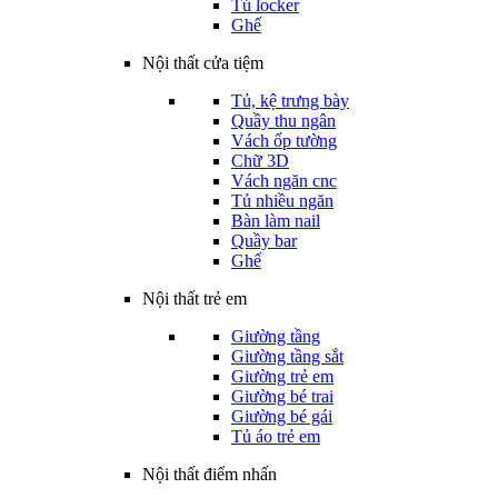
Tủ locker
Ghế
Nội thất cửa tiệm
Tủ, kệ trưng bày
Quầy thu ngân
Vách ốp tường
Chữ 3D
Vách ngăn cnc
Tủ nhiều ngăn
Bàn làm nail
Quầy bar
Ghế
Nội thất trẻ em
Giường tầng
Giường tầng sắt
Giường trẻ em
Giường bé trai
Giường bé gái
Tủ áo trẻ em
Nội thất điểm nhấn