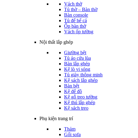
Vách thờ
Tủ thờ – Bàn thờ
Bàn console
Tủ để bể cá
Ốp bàn thờ
Vách ốp tường
Nội thất lắp ghép
Giường bệt
Tủ áo cửa lùa
Bàn lắp ghép
Kệ lò vi sóng
Tủ giày thông minh
Kệ sách lắp ghép
Bàn bệt
Kệ để đồ
Kệ gỗ treo tường
Kệ thú lắp ghép
Kệ sách treo
Phụ kiện trang trí
Thảm
Gối sofa