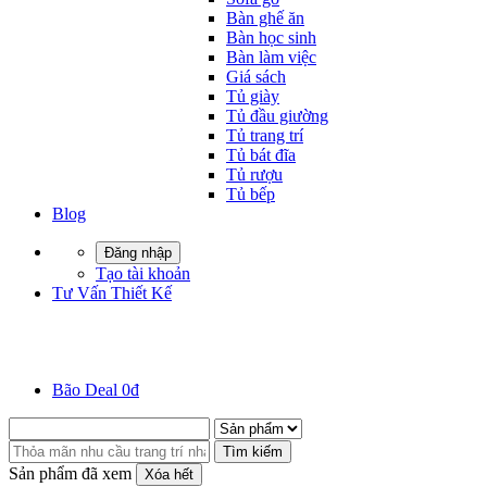
Bàn ghế ăn
Bàn học sinh
Bàn làm việc
Giá sách
Tủ giày
Tủ đầu giường
Tủ trang trí
Tủ bát đĩa
Tủ rượu
Tủ bếp
Blog
Đăng nhập
Tạo tài khoản
Tư Vấn Thiết Kế
Bão Deal 0đ
Tìm kiếm
Sản phẩm đã xem
Xóa hết