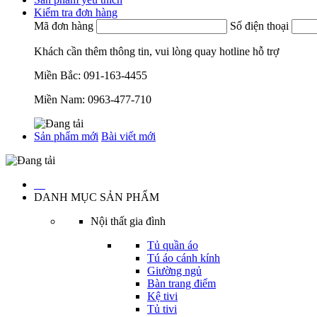
Kiểm tra đơn hàng
Mã đơn hàng
Số điện thoại
Khách cần thêm thông tin, vui lòng quay hotline hỗ trợ
Miền Bắc:
091-163-4455
Miền Nam:
0963-477-710
Sản phẩm mới
Bài viết mới
…
DANH MỤC SẢN PHẨM
Nội thất gia đình
Tủ quần áo
Tú áo cánh kính
Giường ngủ
Bàn trang điểm
Kệ tivi
Tủ tivi