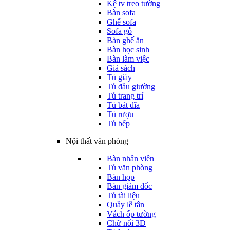
Kệ tv treo tường
Bàn sofa
Ghế sofa
Sofa gỗ
Bàn ghế ăn
Bàn học sinh
Bàn làm việc
Giá sách
Tủ giày
Tủ đầu giường
Tủ trang trí
Tủ bát đĩa
Tủ rượu
Tủ bếp
Nội thất văn phòng
Bàn nhân viên
Tủ văn phòng
Bàn họp
Bàn giám đốc
Tủ tài liệu
Quầy lễ tân
Vách ốp tường
Chữ nổi 3D