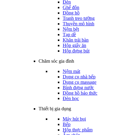
Đèn
Ghế đôn
Đồng hồ
Tranh treo tường
Thuyền mô hình
Nệm bệt
Tạp dề
Khăn trải bàn
Hộp giấy ăn
Hộp đựng bút
Chăm sóc gia đình
Nệm mát
Dụng cụ nhà bếp
Dụng cụ massage
Bình đựng nước
Đồng hồ báo thức
Đèn học
Thiết bị gia dụng
Máy hút bụi
Bếp
Hộp thực phẩm