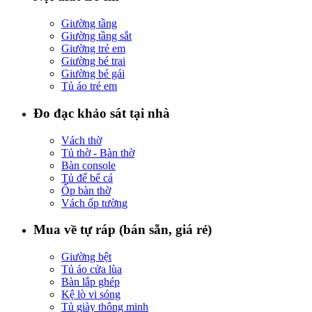
Giường tầng
Giường tầng sắt
Giường trẻ em
Giường bé trai
Giường bé gái
Tủ áo trẻ em
Đo đạc khảo sát tại nhà
Vách thờ
Tủ thờ - Bàn thờ
Bàn console
Tủ để bể cá
Ốp bàn thờ
Vách ốp tường
Mua về tự ráp (bán sẵn, giá rẻ)
Giường bệt
Tủ áo cửa lùa
Bàn lắp ghép
Kệ lò vi sóng
Tủ giày thông minh