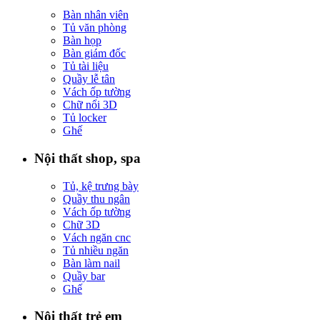
Bàn nhân viên
Tủ văn phòng
Bàn họp
Bàn giám đốc
Tủ tài liệu
Quầy lễ tân
Vách ốp tường
Chữ nổi 3D
Tủ locker
Ghế
Nội thất shop, spa
Tủ, kệ trưng bày
Quầy thu ngân
Vách ốp tường
Chữ 3D
Vách ngăn cnc
Tủ nhiều ngăn
Bàn làm nail
Quầy bar
Ghế
Nội thất trẻ em