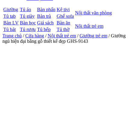
Giường
Tủ áo
Bàn phấn
Kệ tivi
Nội thất văn phòng
Tủ tab
Tủ giày
Bàn trà
Ghế sofa
Bàn LV
Bàn học
Giá sách
Bàn ăn
Nội thất trẻ em
Tủ bát
Tủ rượu
Tủ bếp
Tủ thờ
Trang chủ
/
Cửa hàng
/
Nội thất trẻ em
/
Giường trẻ em
/ Giường
ngủ hiện đại bằng gỗ thiết kế đẹp GHS-9143