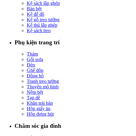
Kệ sách lắp ghép
Bàn bệt
Kệ để đồ
Kệ gỗ treo tường
Kệ thú lắp ghép
Kệ sách treo
Phụ kiện trang trí
Thảm
Gối sofa
Đèn
Ghế đôn
Đồng hồ
Tranh treo tường
Thuyền mô hình
Nệm bệt
Tạp dề
Khăn trải bàn
Hộp giấy ăn
Hộp đựng bút
Chăm sóc gia đình