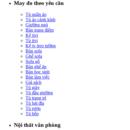
May đo theo yêu cầu
Tủ quần áo
Tú áo cánh kính
Giường ngủ
Bàn trang điểm
Kệ tivi
Tủ tivi
Kệ tv treo tường
Bàn sofa
Ghế sofa
Sofa gỗ
Bàn ghế ăn
Bàn học sinh
Bàn làm việc
Giá sách
Tủ giày
Tủ đầu giường
Tủ trang trí
Tủ bát đĩa
Tủ rượu
Tủ bếp
Nội thất văn phòng