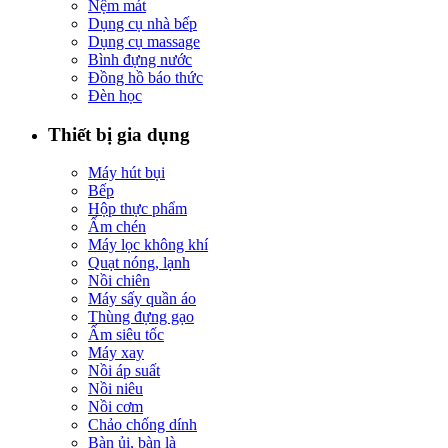
Nệm mát
Dụng cụ nhà bếp
Dụng cụ massage
Bình đựng nước
Đồng hồ báo thức
Đèn học
Thiết bị gia dụng
Máy hút bụi
Bếp
Hộp thực phẩm
Ấm chén
Máy lọc không khí
Quạt nóng, lạnh
Nồi chiên
Máy sấy quần áo
Thùng đựng gạo
Ấm siêu tốc
Máy xay
Nồi áp suất
Nồi niêu
Nồi cơm
Chảo chống dính
Bàn ủi, bàn là