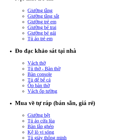
Giường tầng
Giường tầng sắt
Giường trẻ em
Giường bé trai
Giường bé gái
Tủ áo trẻ em
Đo đạc khảo sát tại nhà
Vách thờ
Tủ thờ - Bàn thờ
Bàn console
Tủ để bể cá
Ốp bàn thờ
Vách ốp tường
Mua về tự ráp (bán sẵn, giá rẻ)
Giường bệt
Tủ áo cửa lùa
Bàn lắp ghép
Kệ lò vi sóng
Tủ giày thông minh