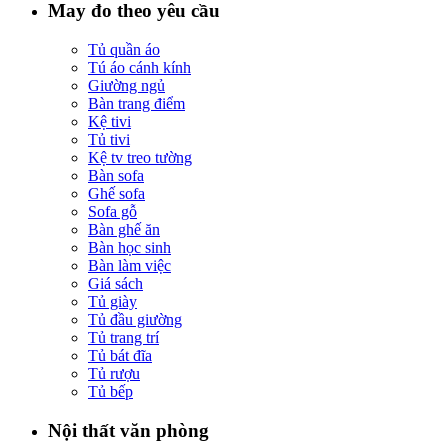
May đo theo yêu cầu
Tủ quần áo
Tú áo cánh kính
Giường ngủ
Bàn trang điểm
Kệ tivi
Tủ tivi
Kệ tv treo tường
Bàn sofa
Ghế sofa
Sofa gỗ
Bàn ghế ăn
Bàn học sinh
Bàn làm việc
Giá sách
Tủ giày
Tủ đầu giường
Tủ trang trí
Tủ bát đĩa
Tủ rượu
Tủ bếp
Nội thất văn phòng