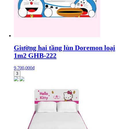
Giường hai tầng lùn Doremon loại
1m2 GHB-222
9,700,000
₫
3