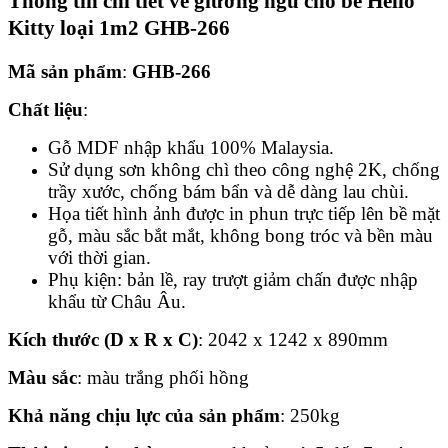
Thông tin chi tiết về
giường ngủ cho bé Hello
Kitty loại 1m2 GHB-266
Mã sản phẩm
:
GHB-266
Chất liệu
:
Gỗ MDF nhập khẩu 100% Malaysia.
Sử dụng sơn không chì theo công nghệ 2K, chống
trầy xước, chống bám bẩn và dễ dàng lau chùi.
Họa tiết hình ảnh được in phun trực tiếp lên bề mặt
gỗ, màu sắc bắt mắt, không bong tróc và bền màu
với thời gian.
Phụ kiện: bản lề, ray trượt giảm chấn được nhập
khẩu từ Châu Âu.
Kích thước (D x R x C)
: 2042 x 1242 x 890mm
Màu sắc
: màu trắng phối hồng
Khả năng chịu lực của sản phẩm
: 250kg