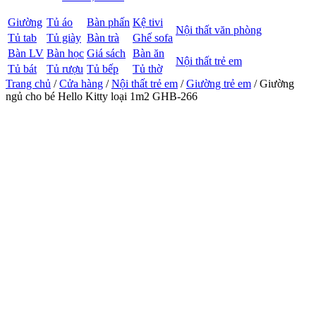
Giường
Tủ áo
Bàn phấn
Kệ tivi
Nội thất văn phòng
Tủ tab
Tủ giày
Bàn trà
Ghế sofa
Bàn LV
Bàn học
Giá sách
Bàn ăn
Nội thất trẻ em
Tủ bát
Tủ rượu
Tủ bếp
Tủ thờ
Trang chủ
/
Cửa hàng
/
Nội thất trẻ em
/
Giường trẻ em
/ Giường
ngủ cho bé Hello Kitty loại 1m2 GHB-266