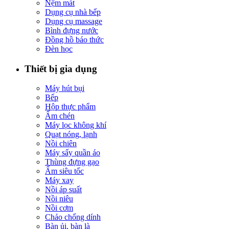
Nệm mát
Dụng cụ nhà bếp
Dụng cụ massage
Bình đựng nước
Đồng hồ báo thức
Đèn học
Thiết bị gia dụng
Máy hút bụi
Bếp
Hộp thực phẩm
Ấm chén
Máy lọc không khí
Quạt nóng, lạnh
Nồi chiên
Máy sấy quần áo
Thùng đựng gạo
Ấm siêu tốc
Máy xay
Nồi áp suất
Nồi niêu
Nồi cơm
Chảo chống dính
Bàn ủi, bàn là