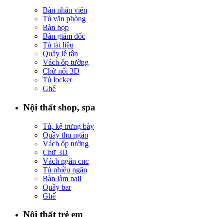
Bàn nhân viên
Tủ văn phòng
Bàn họp
Bàn giám đốc
Tủ tài liệu
Quầy lễ tân
Vách ốp tường
Chữ nổi 3D
Tủ locker
Ghế
Nội thất shop, spa
Tủ, kệ trưng bày
Quầy thu ngân
Vách ốp tường
Chữ 3D
Vách ngăn cnc
Tủ nhiều ngăn
Bàn làm nail
Quầy bar
Ghế
Nội thất trẻ em