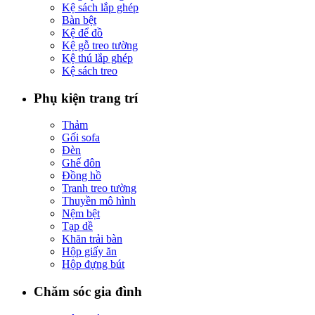
Kệ sách lắp ghép
Bàn bệt
Kệ để đồ
Kệ gỗ treo tường
Kệ thú lắp ghép
Kệ sách treo
Phụ kiện trang trí
Thảm
Gối sofa
Đèn
Ghế đôn
Đồng hồ
Tranh treo tường
Thuyền mô hình
Nệm bệt
Tạp dề
Khăn trải bàn
Hộp giấy ăn
Hộp đựng bút
Chăm sóc gia đình