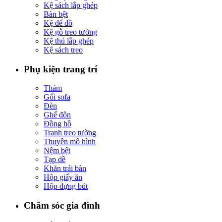
Kệ sách lắp ghép
Bàn bệt
Kệ để đồ
Kệ gỗ treo tường
Kệ thú lắp ghép
Kệ sách treo
Phụ kiện trang trí
Thảm
Gối sofa
Đèn
Ghế đôn
Đồng hồ
Tranh treo tường
Thuyền mô hình
Nệm bệt
Tạp dề
Khăn trải bàn
Hộp giấy ăn
Hộp đựng bút
Chăm sóc gia đình