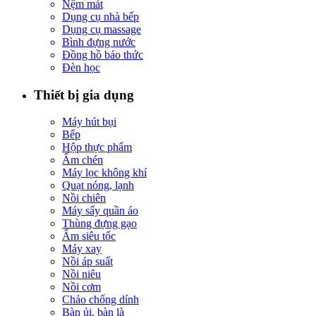
Nệm mát
Dụng cụ nhà bếp
Dụng cụ massage
Bình đựng nước
Đồng hồ báo thức
Đèn học
Thiết bị gia dụng
Máy hút bụi
Bếp
Hộp thực phẩm
Ấm chén
Máy lọc không khí
Quạt nóng, lạnh
Nồi chiên
Máy sấy quần áo
Thùng đựng gạo
Ấm siêu tốc
Máy xay
Nồi áp suất
Nồi niêu
Nồi cơm
Chảo chống dính
Bàn ủi, bàn là