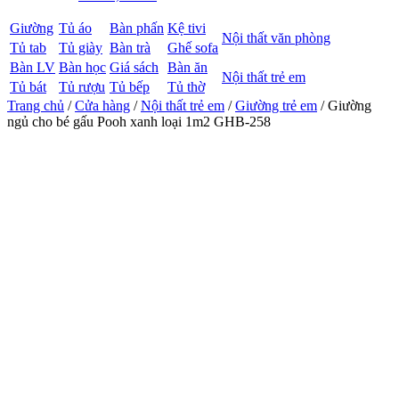
Giường
Tủ áo
Bàn phấn
Kệ tivi
Nội thất văn phòng
Tủ tab
Tủ giày
Bàn trà
Ghế sofa
Bàn LV
Bàn học
Giá sách
Bàn ăn
Nội thất trẻ em
Tủ bát
Tủ rượu
Tủ bếp
Tủ thờ
Trang chủ
/
Cửa hàng
/
Nội thất trẻ em
/
Giường trẻ em
/ Giường
ngủ cho bé gấu Pooh xanh loại 1m2 GHB-258