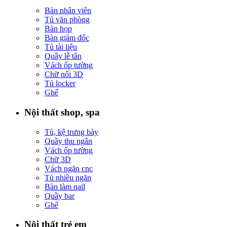
Bàn nhân viên
Tủ văn phòng
Bàn họp
Bàn giám đốc
Tủ tài liệu
Quầy lễ tân
Vách ốp tường
Chữ nổi 3D
Tủ locker
Ghế
Nội thất shop, spa
Tủ, kệ trưng bày
Quầy thu ngân
Vách ốp tường
Chữ 3D
Vách ngăn cnc
Tủ nhiều ngăn
Bàn làm nail
Quầy bar
Ghế
Nội thất trẻ em