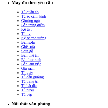
May đo theo yêu cầu
Tủ quần áo
Tú áo cánh kính
Giường ngủ
Bàn trang điểm
Kệ tivi
Tủ tivi
Kệ tv treo tường
Bàn sofa
Ghế sofa
Sofa gỗ
Bàn ghế ăn
Bàn học sinh
Bàn làm việc
Giá sách
Tủ giày
Tủ đầu giường
Tủ trang trí
Tủ bát đĩa
Tủ rượu
Tủ bếp
Nội thất văn phòng