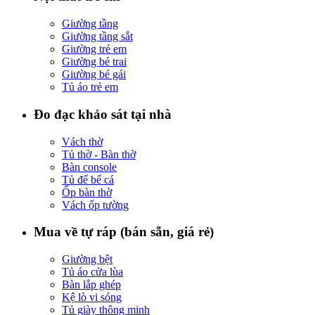
Giường tầng
Giường tầng sắt
Giường trẻ em
Giường bé trai
Giường bé gái
Tủ áo trẻ em
Đo đạc khảo sát tại nhà
Vách thờ
Tủ thờ - Bàn thờ
Bàn console
Tủ để bể cá
Ốp bàn thờ
Vách ốp tường
Mua về tự ráp (bán sẵn, giá rẻ)
Giường bệt
Tủ áo cửa lùa
Bàn lắp ghép
Kệ lò vi sóng
Tủ giày thông minh