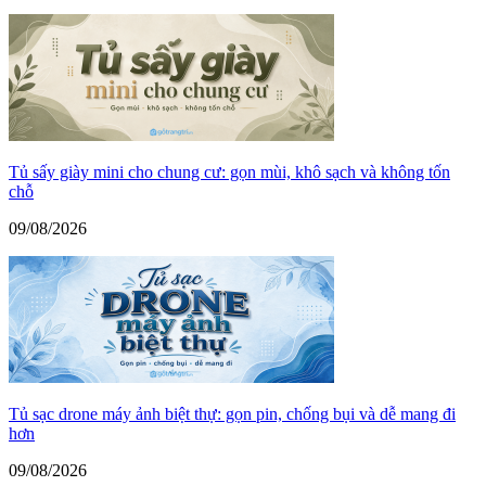
Tủ sấy giày mini cho chung cư: gọn mùi, khô sạch và không tốn
chỗ
09/08/2026
Tủ sạc drone máy ảnh biệt thự: gọn pin, chống bụi và dễ mang đi
hơn
09/08/2026