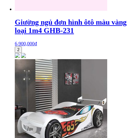
Giường ngủ đơn hình ôtô màu vàng
loại 1m4 GHB-231
6,900,000
₫
2