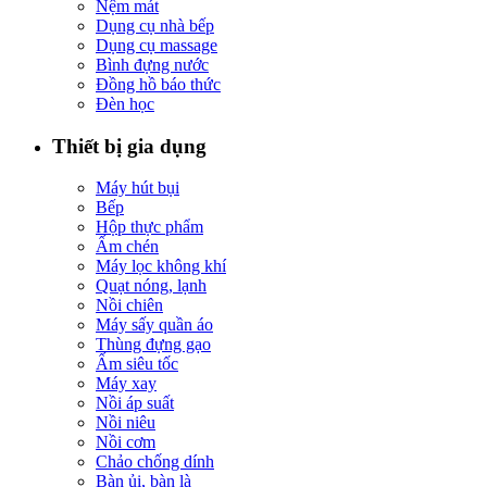
Nệm mát
Dụng cụ nhà bếp
Dụng cụ massage
Bình đựng nước
Đồng hồ báo thức
Đèn học
Thiết bị gia dụng
Máy hút bụi
Bếp
Hộp thực phẩm
Ấm chén
Máy lọc không khí
Quạt nóng, lạnh
Nồi chiên
Máy sấy quần áo
Thùng đựng gạo
Ấm siêu tốc
Máy xay
Nồi áp suất
Nồi niêu
Nồi cơm
Chảo chống dính
Bàn ủi, bàn là