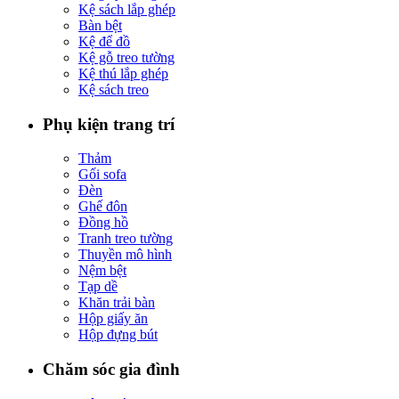
Kệ sách lắp ghép
Bàn bệt
Kệ để đồ
Kệ gỗ treo tường
Kệ thú lắp ghép
Kệ sách treo
Phụ kiện trang trí
Thảm
Gối sofa
Đèn
Ghế đôn
Đồng hồ
Tranh treo tường
Thuyền mô hình
Nệm bệt
Tạp dề
Khăn trải bàn
Hộp giấy ăn
Hộp đựng bút
Chăm sóc gia đình