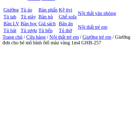
Giường
Tủ áo
Bàn phấn
Kệ tivi
Nội thất văn phòng
Tủ tab
Tủ giày
Bàn trà
Ghế sofa
Bàn LV
Bàn học
Giá sách
Bàn ăn
Nội thất trẻ em
Tủ bát
Tủ rượu
Tủ bếp
Tủ thờ
Trang chủ
/
Cửa hàng
/
Nội thất trẻ em
/
Giường trẻ em
/ Giường
đơn cho bé mô hình ôtô màu vàng 1m4 GHB-257