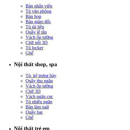
Bàn nhân viên
Tủ văn phòng
Bàn họp
Bàn giám đốc
Tủ tài liệu
Quầy lễ tân
Vách ốp tường
Chữ nổi 3D
Tủ locker
Ghế
Nội thất shop, spa
Tủ, kệ trưng bày
Quầy thu ngân
Vách ốp tường
Chữ 3D
Vách ngăn cnc
Tủ nhiều ngăn
Bàn làm nail
Quầy bar
Ghế
Nội thất trẻ em