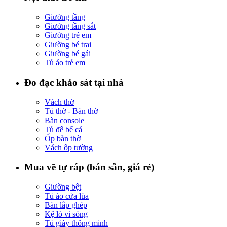
Giường tầng
Giường tầng sắt
Giường trẻ em
Giường bé trai
Giường bé gái
Tủ áo trẻ em
Đo đạc khảo sát tại nhà
Vách thờ
Tủ thờ - Bàn thờ
Bàn console
Tủ để bể cá
Ốp bàn thờ
Vách ốp tường
Mua về tự ráp (bán sẵn, giá rẻ)
Giường bệt
Tủ áo cửa lùa
Bàn lắp ghép
Kệ lò vi sóng
Tủ giày thông minh