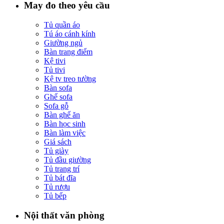
May đo theo yêu cầu
Tủ quần áo
Tú áo cánh kính
Giường ngủ
Bàn trang điểm
Kệ tivi
Tủ tivi
Kệ tv treo tường
Bàn sofa
Ghế sofa
Sofa gỗ
Bàn ghế ăn
Bàn học sinh
Bàn làm việc
Giá sách
Tủ giày
Tủ đầu giường
Tủ trang trí
Tủ bát đĩa
Tủ rượu
Tủ bếp
Nội thất văn phòng