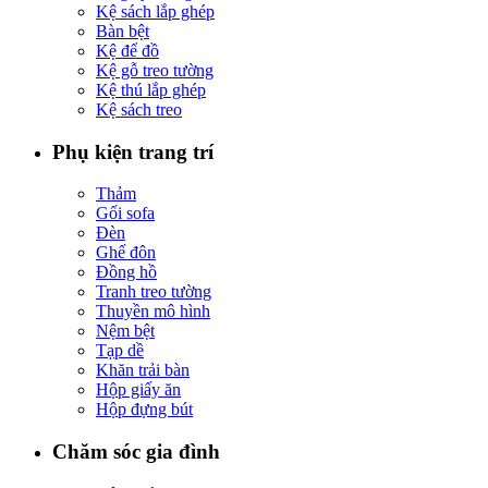
Kệ sách lắp ghép
Bàn bệt
Kệ để đồ
Kệ gỗ treo tường
Kệ thú lắp ghép
Kệ sách treo
Phụ kiện trang trí
Thảm
Gối sofa
Đèn
Ghế đôn
Đồng hồ
Tranh treo tường
Thuyền mô hình
Nệm bệt
Tạp dề
Khăn trải bàn
Hộp giấy ăn
Hộp đựng bút
Chăm sóc gia đình