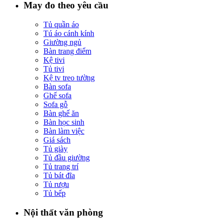
May đo theo yêu cầu
Tủ quần áo
Tú áo cánh kính
Giường ngủ
Bàn trang điểm
Kệ tivi
Tủ tivi
Kệ tv treo tường
Bàn sofa
Ghế sofa
Sofa gỗ
Bàn ghế ăn
Bàn học sinh
Bàn làm việc
Giá sách
Tủ giày
Tủ đầu giường
Tủ trang trí
Tủ bát đĩa
Tủ rượu
Tủ bếp
Nội thất văn phòng