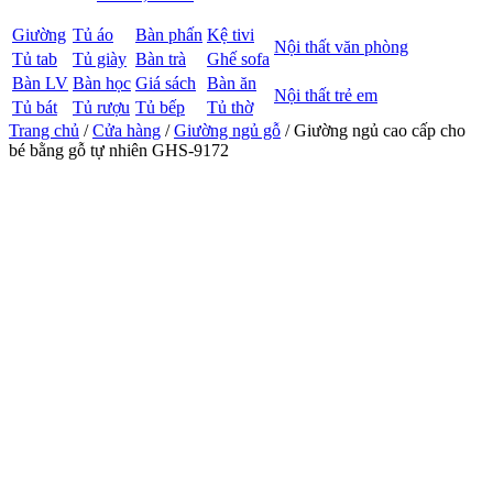
Giường
Tủ áo
Bàn phấn
Kệ tivi
Nội thất văn phòng
Tủ tab
Tủ giày
Bàn trà
Ghế sofa
Bàn LV
Bàn học
Giá sách
Bàn ăn
Nội thất trẻ em
Tủ bát
Tủ rượu
Tủ bếp
Tủ thờ
Trang chủ
/
Cửa hàng
/
Giường ngủ gỗ
/ Giường ngủ cao cấp cho
bé bằng gỗ tự nhiên GHS-9172