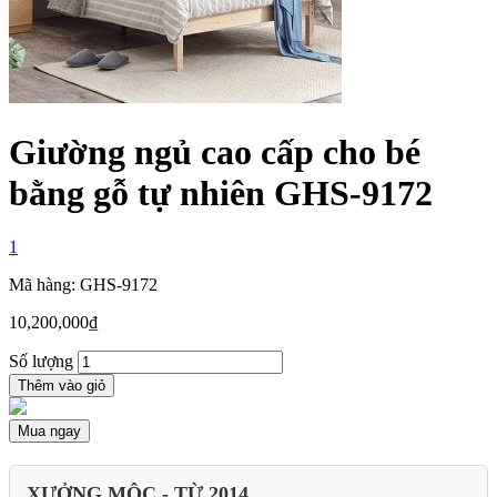
Giường ngủ cao cấp cho bé
bằng gỗ tự nhiên GHS-9172
1
Mã hàng: GHS-9172
10,200,000
₫
Số lượng
Thêm vào giỏ
Mua ngay
XƯỞNG MỘC - TỪ 2014