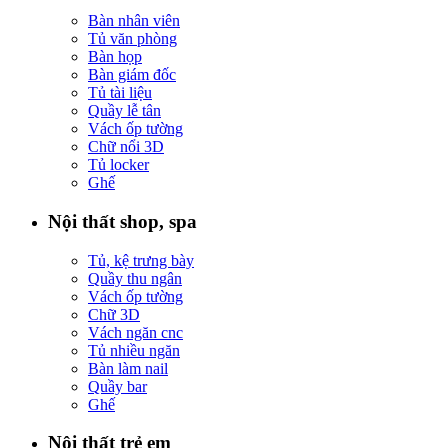
Bàn nhân viên
Tủ văn phòng
Bàn họp
Bàn giám đốc
Tủ tài liệu
Quầy lễ tân
Vách ốp tường
Chữ nổi 3D
Tủ locker
Ghế
Nội thất shop, spa
Tủ, kệ trưng bày
Quầy thu ngân
Vách ốp tường
Chữ 3D
Vách ngăn cnc
Tủ nhiều ngăn
Bàn làm nail
Quầy bar
Ghế
Nội thất trẻ em