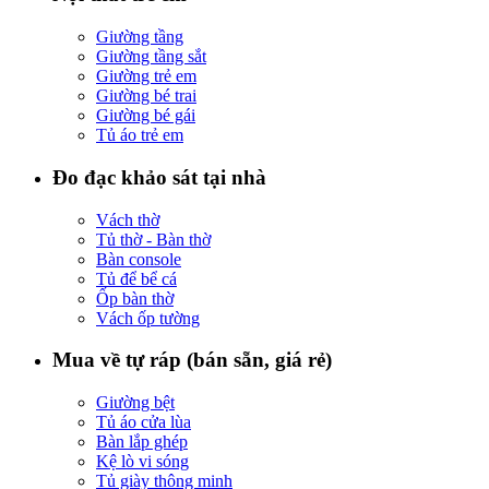
Giường tầng
Giường tầng sắt
Giường trẻ em
Giường bé trai
Giường bé gái
Tủ áo trẻ em
Đo đạc khảo sát tại nhà
Vách thờ
Tủ thờ - Bàn thờ
Bàn console
Tủ để bể cá
Ốp bàn thờ
Vách ốp tường
Mua về tự ráp (bán sẵn, giá rẻ)
Giường bệt
Tủ áo cửa lùa
Bàn lắp ghép
Kệ lò vi sóng
Tủ giày thông minh