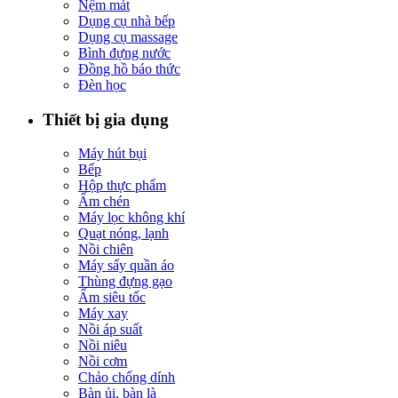
Nệm mát
Dụng cụ nhà bếp
Dụng cụ massage
Bình đựng nước
Đồng hồ báo thức
Đèn học
Thiết bị gia dụng
Máy hút bụi
Bếp
Hộp thực phẩm
Ấm chén
Máy lọc không khí
Quạt nóng, lạnh
Nồi chiên
Máy sấy quần áo
Thùng đựng gạo
Ấm siêu tốc
Máy xay
Nồi áp suất
Nồi niêu
Nồi cơm
Chảo chống dính
Bàn ủi, bàn là