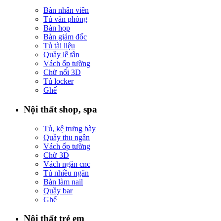
Bàn nhân viên
Tủ văn phòng
Bàn họp
Bàn giám đốc
Tủ tài liệu
Quầy lễ tân
Vách ốp tường
Chữ nổi 3D
Tủ locker
Ghế
Nội thất shop, spa
Tủ, kệ trưng bày
Quầy thu ngân
Vách ốp tường
Chữ 3D
Vách ngăn cnc
Tủ nhiều ngăn
Bàn làm nail
Quầy bar
Ghế
Nội thất trẻ em