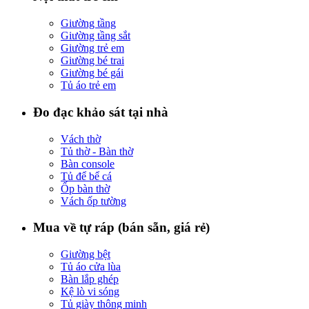
Giường tầng
Giường tầng sắt
Giường trẻ em
Giường bé trai
Giường bé gái
Tủ áo trẻ em
Đo đạc khảo sát tại nhà
Vách thờ
Tủ thờ - Bàn thờ
Bàn console
Tủ để bể cá
Ốp bàn thờ
Vách ốp tường
Mua về tự ráp (bán sẵn, giá rẻ)
Giường bệt
Tủ áo cửa lùa
Bàn lắp ghép
Kệ lò vi sóng
Tủ giày thông minh