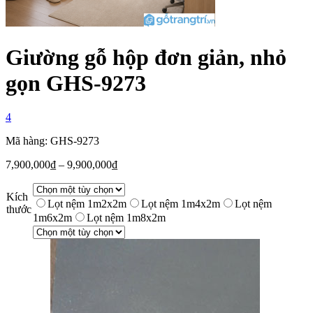
Giường gỗ hộp đơn giản, nhỏ
gọn GHS-9273
4
Mã hàng: GHS-9273
7,900,000
₫
–
9,900,000
₫
Kích
Lọt nệm 1m2x2m
Lọt nệm 1m4x2m
Lọt nệm
thước
1m6x2m
Lọt nệm 1m8x2m