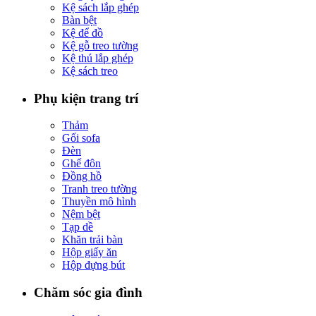
Kệ sách lắp ghép
Bàn bệt
Kệ để đồ
Kệ gỗ treo tường
Kệ thú lắp ghép
Kệ sách treo
Phụ kiện trang trí
Thảm
Gối sofa
Đèn
Ghế đôn
Đồng hồ
Tranh treo tường
Thuyền mô hình
Nệm bệt
Tạp dề
Khăn trải bàn
Hộp giấy ăn
Hộp đựng bút
Chăm sóc gia đình