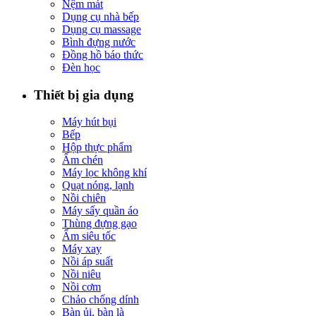
Nệm mát
Dụng cụ nhà bếp
Dụng cụ massage
Bình đựng nước
Đồng hồ báo thức
Đèn học
Thiết bị gia dụng
Máy hút bụi
Bếp
Hộp thực phẩm
Ấm chén
Máy lọc không khí
Quạt nóng, lạnh
Nồi chiên
Máy sấy quần áo
Thùng đựng gạo
Ấm siêu tốc
Máy xay
Nồi áp suất
Nồi niêu
Nồi cơm
Chảo chống dính
Bàn ủi, bàn là