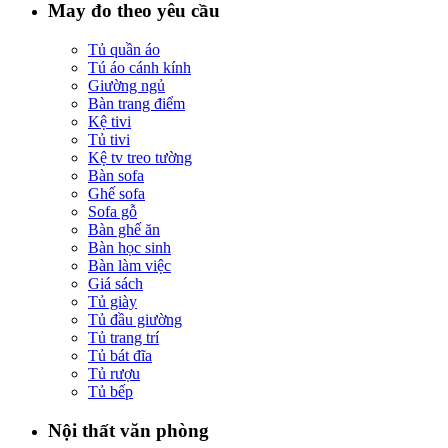
May đo theo yêu cầu
Tủ quần áo
Tú áo cánh kính
Giường ngủ
Bàn trang điểm
Kệ tivi
Tủ tivi
Kệ tv treo tường
Bàn sofa
Ghế sofa
Sofa gỗ
Bàn ghế ăn
Bàn học sinh
Bàn làm việc
Giá sách
Tủ giày
Tủ đầu giường
Tủ trang trí
Tủ bát đĩa
Tủ rượu
Tủ bếp
Nội thất văn phòng