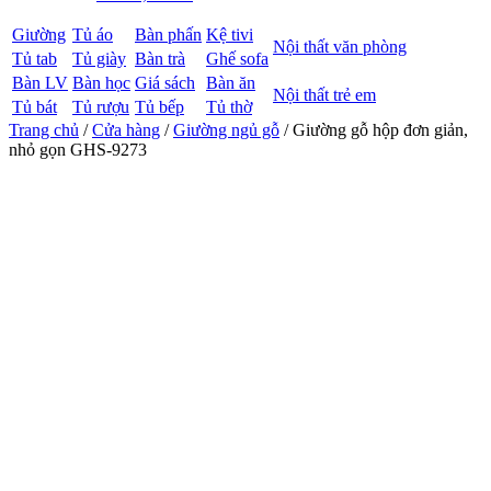
Giường
Tủ áo
Bàn phấn
Kệ tivi
Nội thất văn phòng
Tủ tab
Tủ giày
Bàn trà
Ghế sofa
Bàn LV
Bàn học
Giá sách
Bàn ăn
Nội thất trẻ em
Tủ bát
Tủ rượu
Tủ bếp
Tủ thờ
Trang chủ
/
Cửa hàng
/
Giường ngủ gỗ
/ Giường gỗ hộp đơn giản,
nhỏ gọn GHS-9273