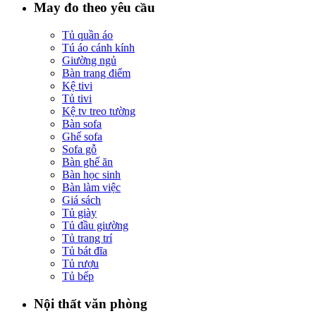
May đo theo yêu cầu
Tủ quần áo
Tú áo cánh kính
Giường ngủ
Bàn trang điểm
Kệ tivi
Tủ tivi
Kệ tv treo tường
Bàn sofa
Ghế sofa
Sofa gỗ
Bàn ghế ăn
Bàn học sinh
Bàn làm việc
Giá sách
Tủ giày
Tủ đầu giường
Tủ trang trí
Tủ bát đĩa
Tủ rượu
Tủ bếp
Nội thất văn phòng