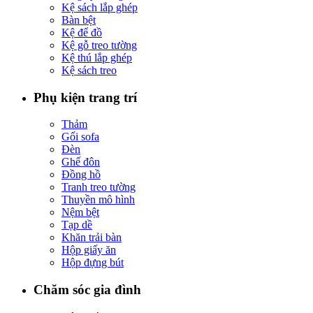
Kệ sách lắp ghép
Bàn bệt
Kệ để đồ
Kệ gỗ treo tường
Kệ thú lắp ghép
Kệ sách treo
Phụ kiện trang trí
Thảm
Gối sofa
Đèn
Ghế đôn
Đồng hồ
Tranh treo tường
Thuyền mô hình
Nệm bệt
Tạp dề
Khăn trải bàn
Hộp giấy ăn
Hộp đựng bút
Chăm sóc gia đình