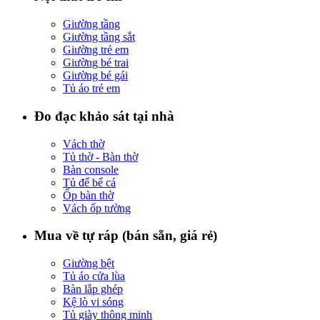
Giường tầng
Giường tầng sắt
Giường trẻ em
Giường bé trai
Giường bé gái
Tủ áo trẻ em
Đo đạc khảo sát tại nhà
Vách thờ
Tủ thờ - Bàn thờ
Bàn console
Tủ để bể cá
Ốp bàn thờ
Vách ốp tường
Mua về tự ráp (bán sẵn, giá rẻ)
Giường bệt
Tủ áo cửa lùa
Bàn lắp ghép
Kệ lò vi sóng
Tủ giày thông minh