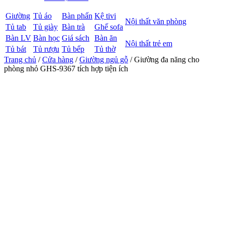
Giường
Tủ áo
Bàn phấn
Kệ tivi
Nội thất văn phòng
Tủ tab
Tủ giày
Bàn trà
Ghế sofa
Bàn LV
Bàn học
Giá sách
Bàn ăn
Nội thất trẻ em
Tủ bát
Tủ rượu
Tủ bếp
Tủ thờ
Trang chủ
/
Cửa hàng
/
Giường ngủ gỗ
/ Giường đa năng cho
phòng nhỏ GHS-9367 tích hợp tiện ích