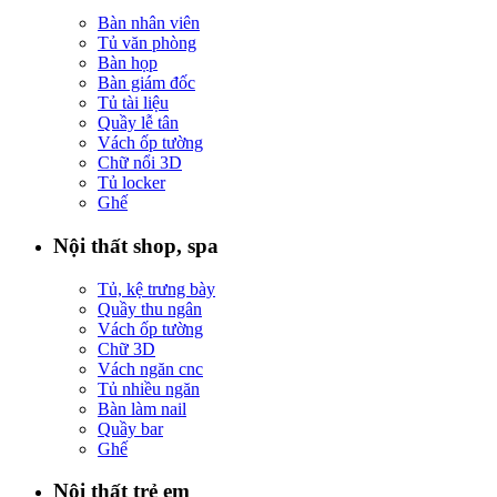
Bàn nhân viên
Tủ văn phòng
Bàn họp
Bàn giám đốc
Tủ tài liệu
Quầy lễ tân
Vách ốp tường
Chữ nổi 3D
Tủ locker
Ghế
Nội thất shop, spa
Tủ, kệ trưng bày
Quầy thu ngân
Vách ốp tường
Chữ 3D
Vách ngăn cnc
Tủ nhiều ngăn
Bàn làm nail
Quầy bar
Ghế
Nội thất trẻ em