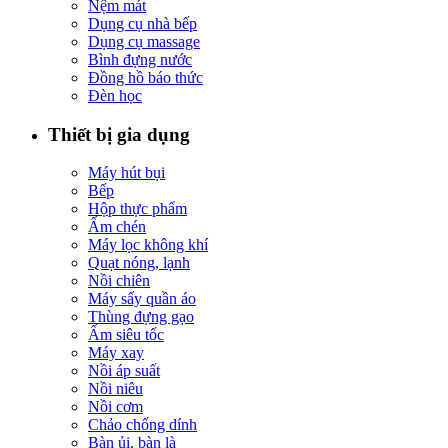
Nệm mát
Dụng cụ nhà bếp
Dụng cụ massage
Bình đựng nước
Đồng hồ báo thức
Đèn học
Thiết bị gia dụng
Máy hút bụi
Bếp
Hộp thực phẩm
Ấm chén
Máy lọc không khí
Quạt nóng, lạnh
Nồi chiên
Máy sấy quần áo
Thùng đựng gạo
Ấm siêu tốc
Máy xay
Nồi áp suất
Nồi niêu
Nồi cơm
Chảo chống dính
Bàn ủi, bàn là