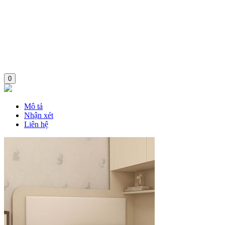
0
Mô tả
Nhận xét
Liên hệ