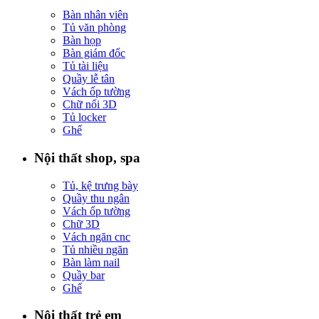
Bàn nhân viên
Tủ văn phòng
Bàn họp
Bàn giám đốc
Tủ tài liệu
Quầy lễ tân
Vách ốp tường
Chữ nổi 3D
Tủ locker
Ghế
Nội thất shop, spa
Tủ, kệ trưng bày
Quầy thu ngân
Vách ốp tường
Chữ 3D
Vách ngăn cnc
Tủ nhiều ngăn
Bàn làm nail
Quầy bar
Ghế
Nội thất trẻ em