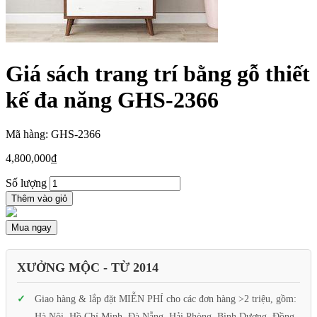
Giá sách trang trí bằng gỗ thiết
kế đa năng GHS-2366
Mã hàng: GHS-2366
4,800,000
₫
Số lượng
Thêm vào giỏ
Mua ngay
XƯỞNG MỘC - TỪ 2014
Giao hàng & lắp đặt MIỄN PHÍ cho các đơn hàng >2 triệu, gồm:
Hà Nội, Hồ Chí Minh, Đà Nẵng, Hải Phòng, Bình Dương, Đồng