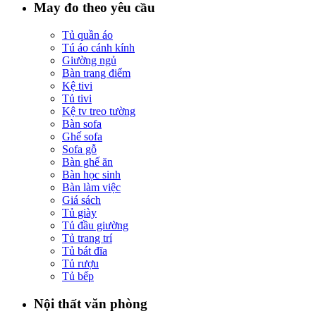
May đo theo yêu cầu
Tủ quần áo
Tú áo cánh kính
Giường ngủ
Bàn trang điểm
Kệ tivi
Tủ tivi
Kệ tv treo tường
Bàn sofa
Ghế sofa
Sofa gỗ
Bàn ghế ăn
Bàn học sinh
Bàn làm việc
Giá sách
Tủ giày
Tủ đầu giường
Tủ trang trí
Tủ bát đĩa
Tủ rượu
Tủ bếp
Nội thất văn phòng