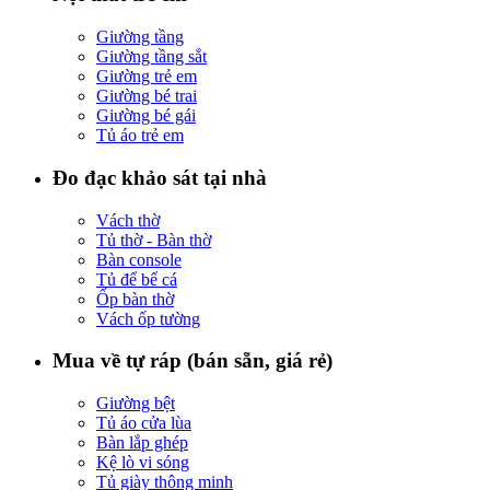
Giường tầng
Giường tầng sắt
Giường trẻ em
Giường bé trai
Giường bé gái
Tủ áo trẻ em
Đo đạc khảo sát tại nhà
Vách thờ
Tủ thờ - Bàn thờ
Bàn console
Tủ để bể cá
Ốp bàn thờ
Vách ốp tường
Mua về tự ráp (bán sẵn, giá rẻ)
Giường bệt
Tủ áo cửa lùa
Bàn lắp ghép
Kệ lò vi sóng
Tủ giày thông minh