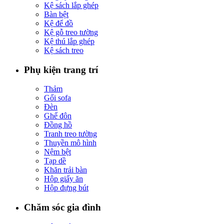
Kệ sách lắp ghép
Bàn bệt
Kệ để đồ
Kệ gỗ treo tường
Kệ thú lắp ghép
Kệ sách treo
Phụ kiện trang trí
Thảm
Gối sofa
Đèn
Ghế đôn
Đồng hồ
Tranh treo tường
Thuyền mô hình
Nệm bệt
Tạp dề
Khăn trải bàn
Hộp giấy ăn
Hộp đựng bút
Chăm sóc gia đình