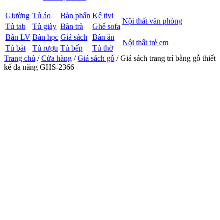
Giường
Tủ áo
Bàn phấn
Kệ tivi
Nội thất văn phòng
Tủ tab
Tủ giày
Bàn trà
Ghế sofa
Bàn LV
Bàn học
Giá sách
Bàn ăn
Nội thất trẻ em
Tủ bát
Tủ rượu
Tủ bếp
Tủ thờ
Trang chủ
/
Cửa hàng
/
Giá sách gỗ
/ Giá sách trang trí bằng gỗ thiết
kế đa năng GHS-2366