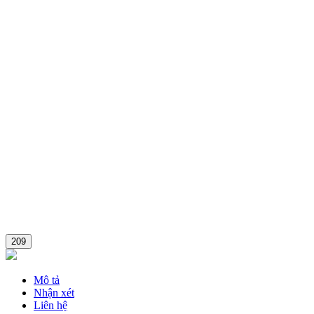
209
Mô tả
Nhận xét
Liên hệ