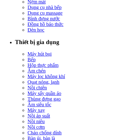
Nệm mát
Dụng cụ nhà bếp
Dụng cụ massage
Bình đựng nước
Đồng hồ báo thức
Đèn học
Thiết bị gia dụng
Máy hút bụi
Bếp
Hộp thực phẩm
Ấm chén
Máy lọc không khí
Quạt nóng, lạnh
Nồi chiên
Máy sấy quần áo
Thùng đựng gạo
Ấm siêu tốc
Máy xay
Nồi áp suất
Nồi niêu
Nồi cơm
Chảo chống dính
Bàn ủi, bàn là