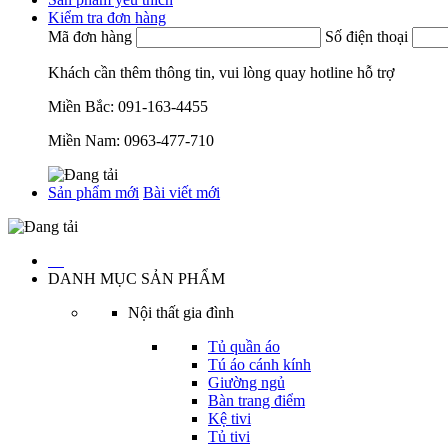
Kiểm tra đơn hàng
Mã đơn hàng
Số điện thoại
Khách cần thêm thông tin, vui lòng quay hotline hỗ trợ
Miền Bắc:
091-163-4455
Miền Nam:
0963-477-710
Sản phẩm mới
Bài viết mới
…
DANH MỤC SẢN PHẨM
Nội thất gia đình
Tủ quần áo
Tú áo cánh kính
Giường ngủ
Bàn trang điểm
Kệ tivi
Tủ tivi