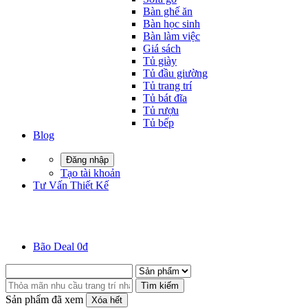
Bàn ghế ăn
Bàn học sinh
Bàn làm việc
Giá sách
Tủ giày
Tủ đầu giường
Tủ trang trí
Tủ bát đĩa
Tủ rượu
Tủ bếp
Blog
Đăng nhập
Tạo tài khoản
Tư Vấn Thiết Kế
Bão Deal 0đ
Tìm kiếm
Sản phẩm đã xem
Xóa hết