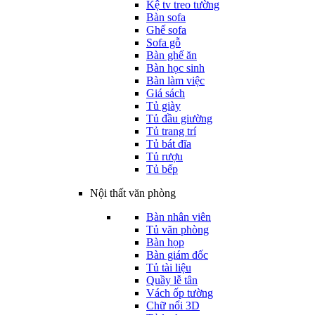
Kệ tv treo tường
Bàn sofa
Ghế sofa
Sofa gỗ
Bàn ghế ăn
Bàn học sinh
Bàn làm việc
Giá sách
Tủ giày
Tủ đầu giường
Tủ trang trí
Tủ bát đĩa
Tủ rượu
Tủ bếp
Nội thất văn phòng
Bàn nhân viên
Tủ văn phòng
Bàn họp
Bàn giám đốc
Tủ tài liệu
Quầy lễ tân
Vách ốp tường
Chữ nổi 3D