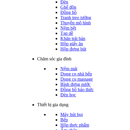
Đèn
Ghế đôn
Đồng hồ
Tranh treo tường
Thuyền mô hình
Nệm bệt
Tạp dề
Khăn trải bàn
Hộp giấy ăn
Hộp đựng bút
Chăm sóc gia đình
Nệm mát
Dụng cụ nhà bếp
Dụng cụ massage
Bình đựng nước
Đồng hồ báo thức
Đèn học
Thiết bị gia dụng
Máy hút bụi
Bếp
Hộp thực phẩm