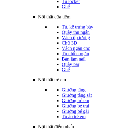
Tủ locker
Ghế
Nội thất cửa tiệm
Tủ, kệ trưng bày
Quầy thu ngân
Vách ốp tường
Chữ 3D
Vách ngăn cnc
Tủ nhiều ngăn
Bàn làm nail
Quầy bar
Ghế
Nội thất trẻ em
Giường tầng
Giường tầng sắt
Giường trẻ em
Giường bé trai
Giường bé gái
Tủ áo trẻ em
Nội thất điểm nhấn