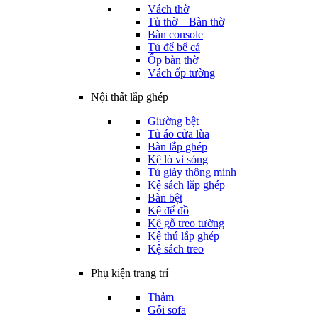
Vách thờ
Tủ thờ – Bàn thờ
Bàn console
Tủ để bể cá
Ốp bàn thờ
Vách ốp tường
Nội thất lắp ghép
Giường bệt
Tủ áo cửa lùa
Bàn lắp ghép
Kệ lò vi sóng
Tủ giày thông minh
Kệ sách lắp ghép
Bàn bệt
Kệ để đồ
Kệ gỗ treo tường
Kệ thú lắp ghép
Kệ sách treo
Phụ kiện trang trí
Thảm
Gối sofa