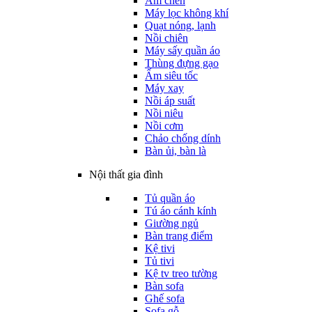
Ấm chén
Máy lọc không khí
Quạt nóng, lạnh
Nồi chiên
Máy sấy quần áo
Thùng đựng gạo
Ấm siêu tốc
Máy xay
Nồi áp suất
Nồi niêu
Nồi cơm
Chảo chống dính
Bàn ủi, bàn là
Nội thất gia đình
Tủ quần áo
Tú áo cánh kính
Giường ngủ
Bàn trang điểm
Kệ tivi
Tủ tivi
Kệ tv treo tường
Bàn sofa
Ghế sofa
Sofa gỗ