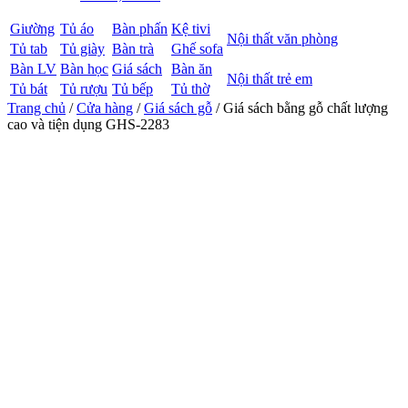
Giường
Tủ áo
Bàn phấn
Kệ tivi
Nội thất văn phòng
Tủ tab
Tủ giày
Bàn trà
Ghế sofa
Bàn LV
Bàn học
Giá sách
Bàn ăn
Nội thất trẻ em
Tủ bát
Tủ rượu
Tủ bếp
Tủ thờ
Trang chủ
/
Cửa hàng
/
Giá sách gỗ
/ Giá sách bằng gỗ chất lượng
cao và tiện dụng GHS-2283