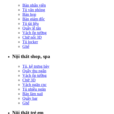
Bàn nhân viên
Tủ văn phòng
Bàn họp
Bàn giám đốc
Tủ tài liệu
Quầy lễ tân
Vách ốp tường
Chữ nổi 3D
Tủ locker
Ghế
Nội thất shop, spa
Tủ, kệ trưng bày
Quầy thu ngân
Vách ốp tường
Chữ 3D
Vách ngăn cnc
Tủ nhiều ngăn
Bàn làm nail
Quầy bar
Ghế
Nội thất trẻ em