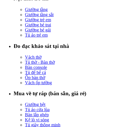
Giường tầng
Giường tầng sắt
Giường trẻ em
Giường bé trai
Giường bé gái
Tủ áo trẻ em
Đo đạc khảo sát tại nhà
Vách thờ
Tủ thờ - Bàn thờ
Bàn console
Tủ để bể cá
Ốp bàn thờ
Vách ốp tường
Mua về tự ráp (bán sẵn, giá rẻ)
Giường bệt
Tủ áo cửa lùa
Bàn lắp ghép
Kệ lò vi sóng
Tủ giày thông minh