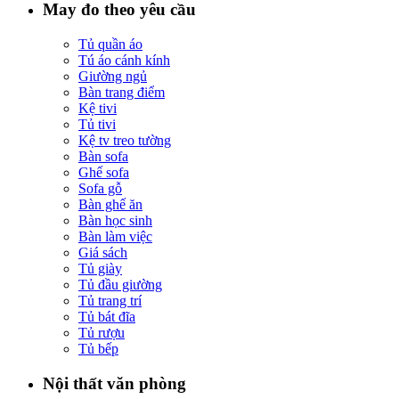
May đo theo yêu cầu
Tủ quần áo
Tú áo cánh kính
Giường ngủ
Bàn trang điểm
Kệ tivi
Tủ tivi
Kệ tv treo tường
Bàn sofa
Ghế sofa
Sofa gỗ
Bàn ghế ăn
Bàn học sinh
Bàn làm việc
Giá sách
Tủ giày
Tủ đầu giường
Tủ trang trí
Tủ bát đĩa
Tủ rượu
Tủ bếp
Nội thất văn phòng