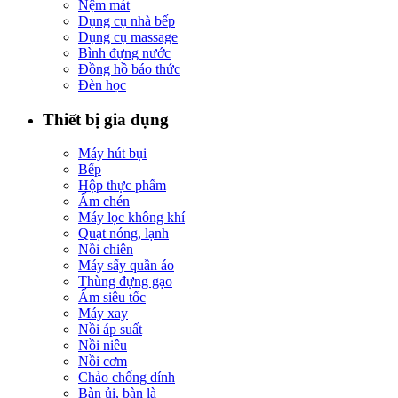
Nệm mát
Dụng cụ nhà bếp
Dụng cụ massage
Bình đựng nước
Đồng hồ báo thức
Đèn học
Thiết bị gia dụng
Máy hút bụi
Bếp
Hộp thực phẩm
Ấm chén
Máy lọc không khí
Quạt nóng, lạnh
Nồi chiên
Máy sấy quần áo
Thùng đựng gạo
Ấm siêu tốc
Máy xay
Nồi áp suất
Nồi niêu
Nồi cơm
Chảo chống dính
Bàn ủi, bàn là