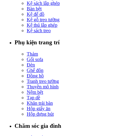
Kệ sách lắp ghép
Bàn bệt
Kệ để đồ
Kệ gỗ treo tường
Kệ thú lắp ghép
Kệ sách treo
Phụ kiện trang trí
Thảm
Gối sofa
Đèn
Ghế đôn
Đồng hồ
Tranh treo tường
Thuyền mô hình
Nệm bệt
Tạp dề
Khăn trải bàn
Hộp giấy ăn
Hộp đựng bút
Chăm sóc gia đình