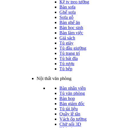
Kệ tv treo tường
Bàn sofa
Ghế sofa
Sofa gỗ
Bàn ghế ăn
Bàn học sinh
Bàn làm việc
Giá sách
Tủ giày
Tủ đầu giường
Tủ trang trí
Tủ bát đĩa
Tủ rượu
Tủ bếp
Nội thất văn phòng
Bàn nhân viên
Tủ văn phòng
Bàn họp
Bàn giám đốc
Tủ tài liệu
Quầy lễ tân
Vách ốp tường
Chữ nổi 3D