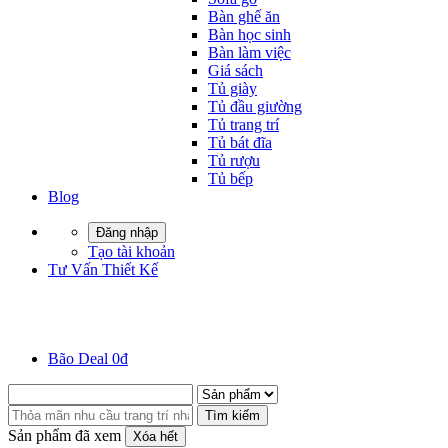
Bàn ghế ăn
Bàn học sinh
Bàn làm việc
Giá sách
Tủ giày
Tủ đầu giường
Tủ trang trí
Tủ bát đĩa
Tủ rượu
Tủ bếp
Blog
Đăng nhập
Tạo tài khoản
Tư Vấn Thiết Kế
Bão Deal 0đ
Tìm kiếm
Sản phẩm đã xem
Xóa hết