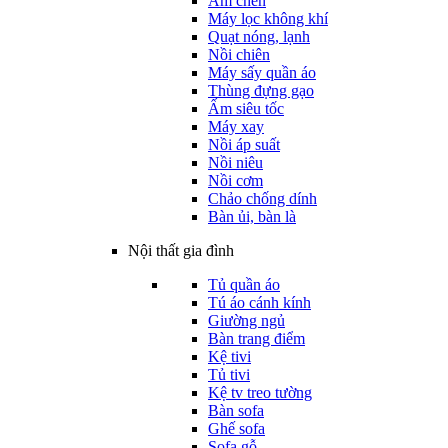
Ấm chén
Máy lọc không khí
Quạt nóng, lạnh
Nồi chiên
Máy sấy quần áo
Thùng đựng gạo
Ấm siêu tốc
Máy xay
Nồi áp suất
Nồi niêu
Nồi cơm
Chảo chống dính
Bàn ủi, bàn là
Nội thất gia đình
Tủ quần áo
Tú áo cánh kính
Giường ngủ
Bàn trang điểm
Kệ tivi
Tủ tivi
Kệ tv treo tường
Bàn sofa
Ghế sofa
Sofa gỗ