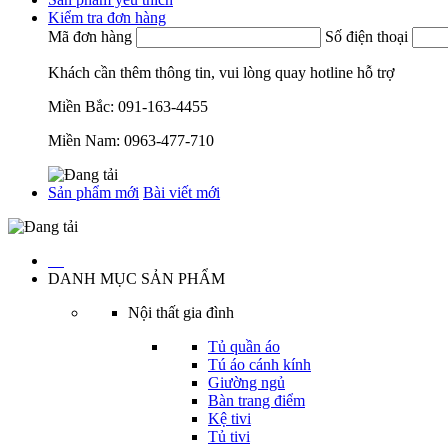
Kiểm tra đơn hàng
Mã đơn hàng
Số điện thoại
Khách cần thêm thông tin, vui lòng quay hotline hỗ trợ
Miền Bắc:
091-163-4455
Miền Nam:
0963-477-710
Sản phẩm mới
Bài viết mới
…
DANH MỤC SẢN PHẨM
Nội thất gia đình
Tủ quần áo
Tú áo cánh kính
Giường ngủ
Bàn trang điểm
Kệ tivi
Tủ tivi