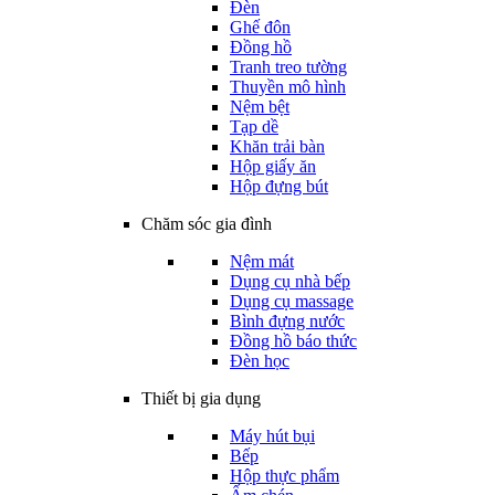
Đèn
Ghế đôn
Đồng hồ
Tranh treo tường
Thuyền mô hình
Nệm bệt
Tạp dề
Khăn trải bàn
Hộp giấy ăn
Hộp đựng bút
Chăm sóc gia đình
Nệm mát
Dụng cụ nhà bếp
Dụng cụ massage
Bình đựng nước
Đồng hồ báo thức
Đèn học
Thiết bị gia dụng
Máy hút bụi
Bếp
Hộp thực phẩm