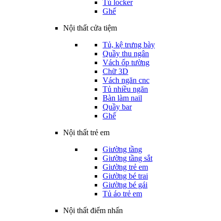
Tủ locker
Ghế
Nội thất cửa tiệm
Tủ, kệ trưng bày
Quầy thu ngân
Vách ốp tường
Chữ 3D
Vách ngăn cnc
Tủ nhiều ngăn
Bàn làm nail
Quầy bar
Ghế
Nội thất trẻ em
Giường tầng
Giường tầng sắt
Giường trẻ em
Giường bé trai
Giường bé gái
Tủ áo trẻ em
Nội thất điểm nhấn