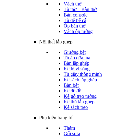
Vách thờ
Tủ thờ – Bàn thờ
Bàn console
Tủ để bể cá
Ốp bàn thờ
Vách ốp tường
Nội thất lắp ghép
Giường bệt
Tủ áo cửa lùa
Bàn lắp ghép
Kệ lò vi sóng
Tủ giày thông minh
Kệ sách lắp ghép
Bàn bệt
Kệ để đồ
Kệ gỗ treo tường
Kệ thú lắp ghép
Kệ sách treo
Phụ kiện trang trí
Thảm
Gối sofa