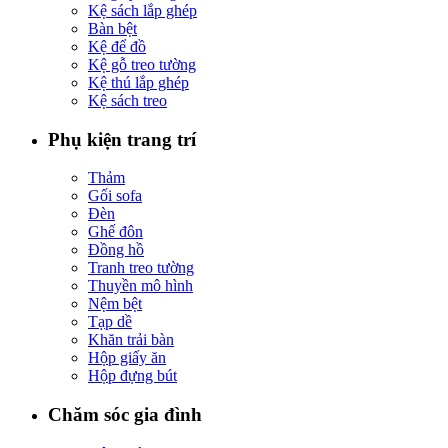
Kệ sách lắp ghép
Bàn bệt
Kệ để đồ
Kệ gỗ treo tường
Kệ thú lắp ghép
Kệ sách treo
Phụ kiện trang trí
Thảm
Gối sofa
Đèn
Ghế đôn
Đồng hồ
Tranh treo tường
Thuyền mô hình
Nệm bệt
Tạp dề
Khăn trải bàn
Hộp giấy ăn
Hộp đựng bút
Chăm sóc gia đình