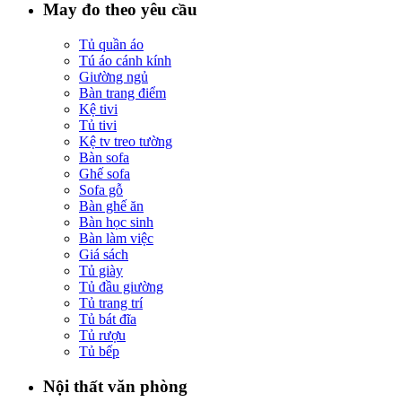
May đo theo yêu cầu
Tủ quần áo
Tú áo cánh kính
Giường ngủ
Bàn trang điểm
Kệ tivi
Tủ tivi
Kệ tv treo tường
Bàn sofa
Ghế sofa
Sofa gỗ
Bàn ghế ăn
Bàn học sinh
Bàn làm việc
Giá sách
Tủ giày
Tủ đầu giường
Tủ trang trí
Tủ bát đĩa
Tủ rượu
Tủ bếp
Nội thất văn phòng