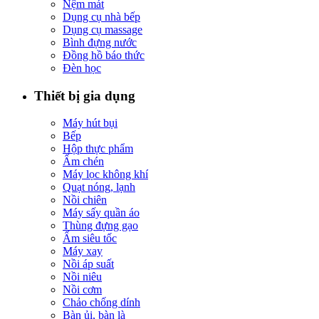
Nệm mát
Dụng cụ nhà bếp
Dụng cụ massage
Bình đựng nước
Đồng hồ báo thức
Đèn học
Thiết bị gia dụng
Máy hút bụi
Bếp
Hộp thực phẩm
Ấm chén
Máy lọc không khí
Quạt nóng, lạnh
Nồi chiên
Máy sấy quần áo
Thùng đựng gạo
Ấm siêu tốc
Máy xay
Nồi áp suất
Nồi niêu
Nồi cơm
Chảo chống dính
Bàn ủi, bàn là