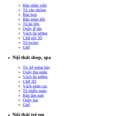
Bàn nhân viên
Tủ văn phòng
Bàn họp
Bàn giám đốc
Tủ tài liệu
Quầy lễ tân
Vách ốp tường
Chữ nổi 3D
Tủ locker
Ghế
Nội thất shop, spa
Tủ, kệ trưng bày
Quầy thu ngân
Vách ốp tường
Chữ 3D
Vách ngăn cnc
Tủ nhiều ngăn
Bàn làm nail
Quầy bar
Ghế
Nội thất trẻ em