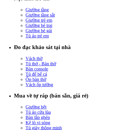
Giường tầng
Giường tầng sắt
Giường trẻ em
Giường bé trai
Giường bé gái
Tủ áo trẻ em
Đo đạc khảo sát tại nhà
Vách thờ
Tủ thờ - Bàn thờ
Bàn console
Tủ để bể cá
Ốp bàn thờ
Vách ốp tường
Mua về tự ráp (bán sẵn, giá rẻ)
Giường bệt
Tủ áo cửa lùa
Bàn lắp ghép
Kệ lò vi sóng
Tủ giày thông minh