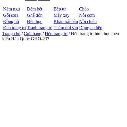
Nệm ngủ
Đệm bệt
Bếp từ
Chảo
Gối sofa
Ghế đôn
Máy xay
Nồi cơm
Đồng hồ
Đèn học
Khăn trải bàn
Nồi chiên
Đèn trang trí
Tranh trang trí
Thảm trải sàn
Dụng cụ bếp
Trang chủ
/
Cửa hàng
/
Đèn trang trí
/ Đèn trang trí hình học theo
kiểu Hàn Quốc GHO-233