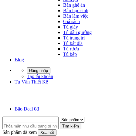
Bàn ghế ăn
Bàn học sinh
Bàn làm việc
Giá sách
Tủ giày
Tủ đầu giường
Tủ trang trí
Tủ bát đĩa
Tủ rượu
Tủ bếp
Blog
Đăng nhập
Tạo tài khoản
Tư Vấn Thiết Kế
Bão Deal 0đ
Tìm kiếm
Sản phẩm đã xem
Xóa hết