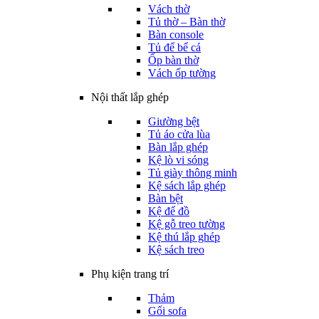
Vách thờ
Tủ thờ – Bàn thờ
Bàn console
Tủ để bể cá
Ốp bàn thờ
Vách ốp tường
Nội thất lắp ghép
Giường bệt
Tủ áo cửa lùa
Bàn lắp ghép
Kệ lò vi sóng
Tủ giày thông minh
Kệ sách lắp ghép
Bàn bệt
Kệ để đồ
Kệ gỗ treo tường
Kệ thú lắp ghép
Kệ sách treo
Phụ kiện trang trí
Thảm
Gối sofa