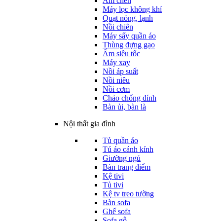
Ấm chén
Máy lọc không khí
Quạt nóng, lạnh
Nồi chiên
Máy sấy quần áo
Thùng đựng gạo
Ấm siêu tốc
Máy xay
Nồi áp suất
Nồi niêu
Nồi cơm
Chảo chống dính
Bàn ủi, bàn là
Nội thất gia đình
Tủ quần áo
Tú áo cánh kính
Giường ngủ
Bàn trang điểm
Kệ tivi
Tủ tivi
Kệ tv treo tường
Bàn sofa
Ghế sofa
Sofa gỗ