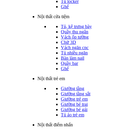
Tủ locker
Ghế
Nội thất cửa tiệm
Tủ, kệ trưng bày
Quầy thu ngân
Vách ốp tường
Chữ 3D
Vách ngăn cnc
Tủ nhiều ngăn
Bàn làm nail
Quầy bar
Ghế
Nội thất trẻ em
Giường tầng
Giường tầng sắt
Giường trẻ em
Giường bé trai
Giường bé gái
Tủ áo trẻ em
Nội thất điểm nhấn