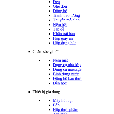
Đèn
Ghế đôn
Đồng hồ
Tranh treo tường
Thuyền mô hình
Nệm bệt
Tạp dề
Khăn trải bàn
Hộp giấy ăn
Hộp đựng bút
Chăm sóc gia đình
Nệm mát
Dụng cụ nhà bếp
Dụng cụ massage
Bình đựng nước
Đồng hồ báo thức
Đèn học
Thiết bị gia dụng
Máy hút bụi
Bếp
Hộp thực phẩm