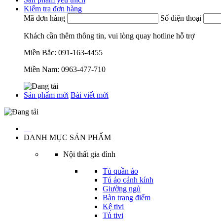
Kiểm tra đơn hàng
Mã đơn hàng
Số điện thoại
Khách cần thêm thông tin, vui lòng quay hotline hỗ trợ
Miền Bắc:
091-163-4455
Miền Nam:
0963-477-710
Sản phẩm mới
Bài viết mới
…
DANH MỤC SẢN PHẨM
Nội thất gia đình
Tủ quần áo
Tú áo cánh kính
Giường ngủ
Bàn trang điểm
Kệ tivi
Tủ tivi