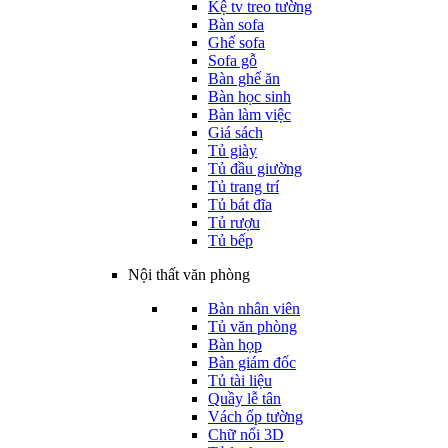
Kệ tv treo tường
Bàn sofa
Ghế sofa
Sofa gỗ
Bàn ghế ăn
Bàn học sinh
Bàn làm việc
Giá sách
Tủ giày
Tủ đầu giường
Tủ trang trí
Tủ bát đĩa
Tủ rượu
Tủ bếp
Nội thất văn phòng
Bàn nhân viên
Tủ văn phòng
Bàn họp
Bàn giám đốc
Tủ tài liệu
Quầy lễ tân
Vách ốp tường
Chữ nổi 3D