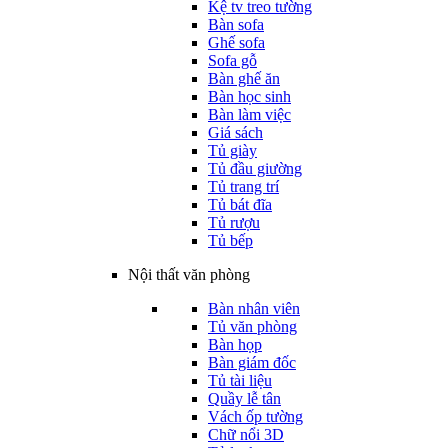
Kệ tv treo tường
Bàn sofa
Ghế sofa
Sofa gỗ
Bàn ghế ăn
Bàn học sinh
Bàn làm việc
Giá sách
Tủ giày
Tủ đầu giường
Tủ trang trí
Tủ bát đĩa
Tủ rượu
Tủ bếp
Nội thất văn phòng
Bàn nhân viên
Tủ văn phòng
Bàn họp
Bàn giám đốc
Tủ tài liệu
Quầy lễ tân
Vách ốp tường
Chữ nổi 3D