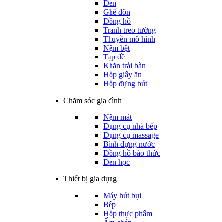
Đèn
Ghế đôn
Đồng hồ
Tranh treo tường
Thuyền mô hình
Nệm bệt
Tạp dề
Khăn trải bàn
Hộp giấy ăn
Hộp đựng bút
Chăm sóc gia đình
Nệm mát
Dụng cụ nhà bếp
Dụng cụ massage
Bình đựng nước
Đồng hồ báo thức
Đèn học
Thiết bị gia dụng
Máy hút bụi
Bếp
Hộp thực phẩm