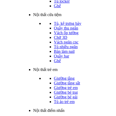
Tủ locker
Ghế
Nội thất cửa tiệm
Tủ, kệ trưng bày
Quầy thu ngân
Vách ốp tường
Chữ 3D
Vách ngăn cnc
Tủ nhiều ngăn
Bàn làm nail
Quầy bar
Ghế
Nội thất trẻ em
Giường tầng
Giường tầng sắt
Giường trẻ em
Giường bé trai
Giường bé gái
Tủ áo trẻ em
Nội thất điểm nhấn