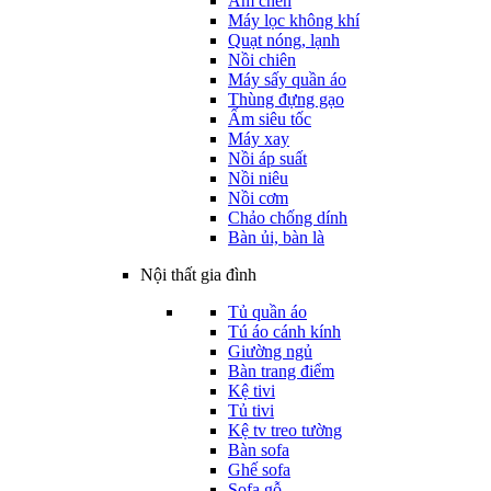
Ấm chén
Máy lọc không khí
Quạt nóng, lạnh
Nồi chiên
Máy sấy quần áo
Thùng đựng gạo
Ấm siêu tốc
Máy xay
Nồi áp suất
Nồi niêu
Nồi cơm
Chảo chống dính
Bàn ủi, bàn là
Nội thất gia đình
Tủ quần áo
Tú áo cánh kính
Giường ngủ
Bàn trang điểm
Kệ tivi
Tủ tivi
Kệ tv treo tường
Bàn sofa
Ghế sofa
Sofa gỗ