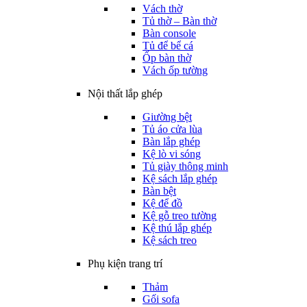
Vách thờ
Tủ thờ – Bàn thờ
Bàn console
Tủ để bể cá
Ốp bàn thờ
Vách ốp tường
Nội thất lắp ghép
Giường bệt
Tủ áo cửa lùa
Bàn lắp ghép
Kệ lò vi sóng
Tủ giày thông minh
Kệ sách lắp ghép
Bàn bệt
Kệ để đồ
Kệ gỗ treo tường
Kệ thú lắp ghép
Kệ sách treo
Phụ kiện trang trí
Thảm
Gối sofa