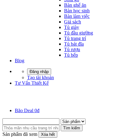
Bàn ghế ăn
Bàn học sinh
Bàn làm việc
Giá sách
Tủ giày
Tủ đầu giường
Tủ trang trí
Tủ bát đĩa
Tủ rượu
Tủ bếp
Blog
Đăng nhập
Tạo tài khoản
Tư Vấn Thiết Kế
Bão Deal 0đ
Tìm kiếm
Sản phẩm đã xem
Xóa hết