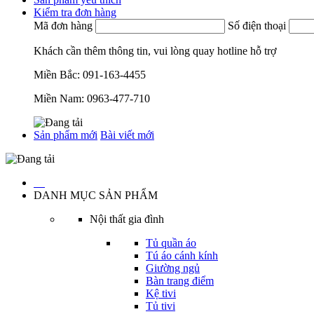
Kiểm tra đơn hàng
Mã đơn hàng
Số điện thoại
Khách cần thêm thông tin, vui lòng quay hotline hỗ trợ
Miền Bắc:
091-163-4455
Miền Nam:
0963-477-710
Sản phẩm mới
Bài viết mới
…
DANH MỤC SẢN PHẨM
Nội thất gia đình
Tủ quần áo
Tú áo cánh kính
Giường ngủ
Bàn trang điểm
Kệ tivi
Tủ tivi