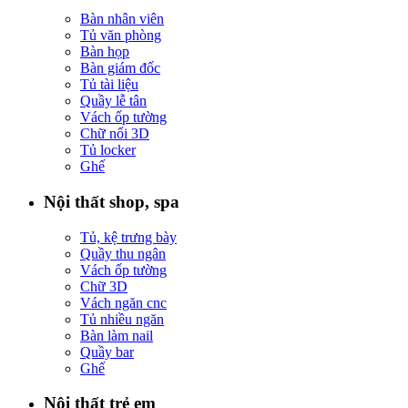
Bàn nhân viên
Tủ văn phòng
Bàn họp
Bàn giám đốc
Tủ tài liệu
Quầy lễ tân
Vách ốp tường
Chữ nổi 3D
Tủ locker
Ghế
Nội thất shop, spa
Tủ, kệ trưng bày
Quầy thu ngân
Vách ốp tường
Chữ 3D
Vách ngăn cnc
Tủ nhiều ngăn
Bàn làm nail
Quầy bar
Ghế
Nội thất trẻ em