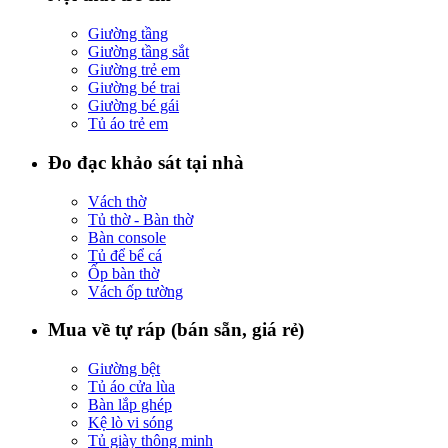
Giường tầng
Giường tầng sắt
Giường trẻ em
Giường bé trai
Giường bé gái
Tủ áo trẻ em
Đo đạc khảo sát tại nhà
Vách thờ
Tủ thờ - Bàn thờ
Bàn console
Tủ để bể cá
Ốp bàn thờ
Vách ốp tường
Mua về tự ráp (bán sẵn, giá rẻ)
Giường bệt
Tủ áo cửa lùa
Bàn lắp ghép
Kệ lò vi sóng
Tủ giày thông minh