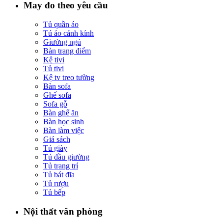
May đo theo yêu cầu
Tủ quần áo
Tú áo cánh kính
Giường ngủ
Bàn trang điểm
Kệ tivi
Tủ tivi
Kệ tv treo tường
Bàn sofa
Ghế sofa
Sofa gỗ
Bàn ghế ăn
Bàn học sinh
Bàn làm việc
Giá sách
Tủ giày
Tủ đầu giường
Tủ trang trí
Tủ bát đĩa
Tủ rượu
Tủ bếp
Nội thất văn phòng