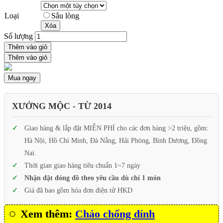
Loại
Sâu lòng
Xóa
Số lượng
Thêm vào giỏ
Thêm vào giỏ
Mua ngay
XƯỞNG MỘC - TỪ 2014
Giao hàng & lắp đặt MIỄN PHÍ cho các đơn hàng >2 triệu, gồm:
Hà Nội, Hồ Chí Minh, Đà Nẵng, Hải Phòng, Bình Dương, Đồng
Nai.
Thời gian giao hàng tiêu chuẩn 1~7 ngày
Nhận đặt đóng đồ theo yêu cầu dù chỉ 1 món
Giá đã bao gồm hóa đơn điện tử HKD
Xem thêm:
Chảo chống dính