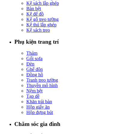
Kệ sách lắp ghép
Bàn bệt
Kệ để đồ
Kệ gỗ treo tường
Kệ thú lắp ghép
Kệ sách treo
Phụ kiện trang trí
Thảm
Gối sofa
Đèn
Ghế đôn
Đồng hồ
Tranh treo tường
Thuyền mô hình
Nệm bệt
Tạp dề
Khăn trải bàn
Hộp giấy ăn
Hộp đựng bút
Chăm sóc gia đình