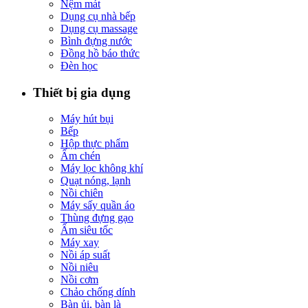
Nệm mát
Dụng cụ nhà bếp
Dụng cụ massage
Bình đựng nước
Đồng hồ báo thức
Đèn học
Thiết bị gia dụng
Máy hút bụi
Bếp
Hộp thực phẩm
Ấm chén
Máy lọc không khí
Quạt nóng, lạnh
Nồi chiên
Máy sấy quần áo
Thùng đựng gạo
Ấm siêu tốc
Máy xay
Nồi áp suất
Nồi niêu
Nồi cơm
Chảo chống dính
Bàn ủi, bàn là