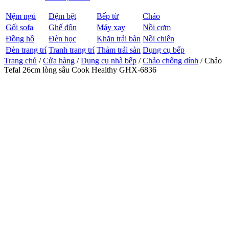
Nệm ngủ
Đệm bệt
Bếp từ
Chảo
Gối sofa
Ghế đôn
Máy xay
Nồi cơm
Đồng hồ
Đèn học
Khăn trải bàn
Nồi chiên
Đèn trang trí
Tranh trang trí
Thảm trải sàn
Dụng cụ bếp
Trang chủ
/
Cửa hàng
/
Dụng cụ nhà bếp
/
Chảo chống dính
/ Chảo
Tefal 26cm lòng sâu Cook Healthy GHX-6836