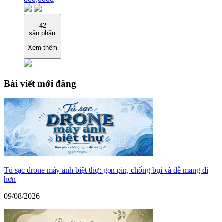
42
sản phẩm
Xem thêm
Bài viết mới đăng
Tủ sạc drone máy ảnh biệt thự: gọn pin, chống bụi và dễ mang đi
hơn
09/08/2026