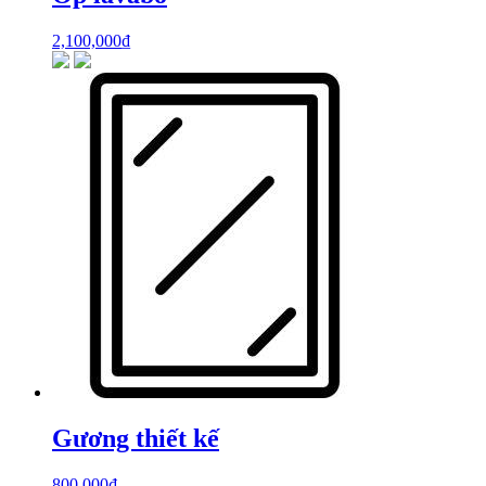
2,100,000
₫
Gương thiết kế
800,000
₫