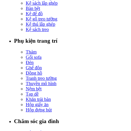
Kệ sách lắp ghép
Bàn bệt
Kệ để đồ
Kệ gỗ treo tường
Kệ thú lắp ghép
Kệ sách treo
Phụ kiện trang trí
Thảm
Gối sofa
Đèn
Ghế đôn
Đồng hồ
Tranh treo tường
Thuyền mô hình
Nệm bệt
Tạp dề
Khăn trải bàn
Hộp giấy ăn
Hộp đựng bút
Chăm sóc gia đình