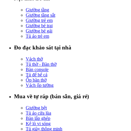
Giường tầng
Giường tầng sắt
Giường trẻ em
Giường bé trai
Giường bé gái
Tủ áo trẻ em
Đo đạc khảo sát tại nhà
Vách thờ
Tủ thờ - Bàn thờ
Bàn console
Tủ để bể cá
Ốp bàn thờ
Vách ốp tường
Mua về tự ráp (bán sẵn, giá rẻ)
Giường bệt
Tủ áo cửa lùa
Bàn lắp ghép
Kệ lò vi sóng
Tủ giày thông minh