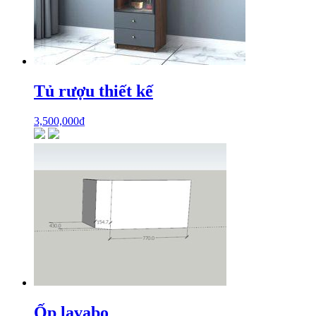
Tủ rượu thiết kế
3,500,000
₫
Ốp lavabo