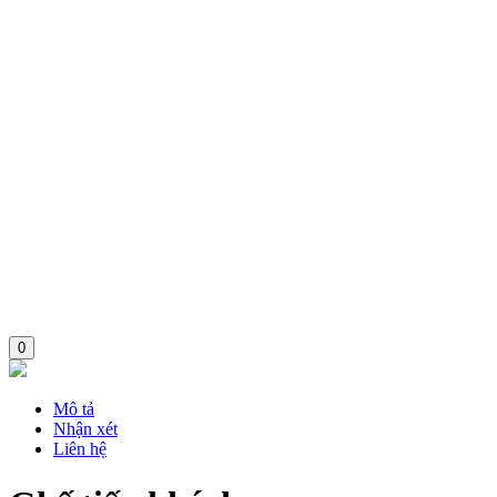
0
Mô tả
Nhận xét
Liên hệ