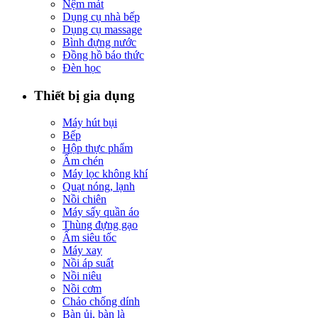
Nệm mát
Dụng cụ nhà bếp
Dụng cụ massage
Bình đựng nước
Đồng hồ báo thức
Đèn học
Thiết bị gia dụng
Máy hút bụi
Bếp
Hộp thực phẩm
Ấm chén
Máy lọc không khí
Quạt nóng, lạnh
Nồi chiên
Máy sấy quần áo
Thùng đựng gạo
Ấm siêu tốc
Máy xay
Nồi áp suất
Nồi niêu
Nồi cơm
Chảo chống dính
Bàn ủi, bàn là