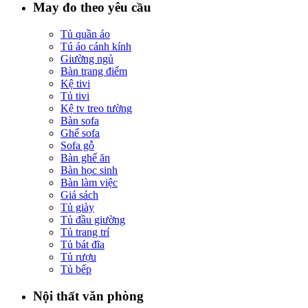
May đo theo yêu cầu
Tủ quần áo
Tú áo cánh kính
Giường ngủ
Bàn trang điểm
Kệ tivi
Tủ tivi
Kệ tv treo tường
Bàn sofa
Ghế sofa
Sofa gỗ
Bàn ghế ăn
Bàn học sinh
Bàn làm việc
Giá sách
Tủ giày
Tủ đầu giường
Tủ trang trí
Tủ bát đĩa
Tủ rượu
Tủ bếp
Nội thất văn phòng