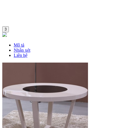
3
Mô tả
Nhận xét
Liên hệ