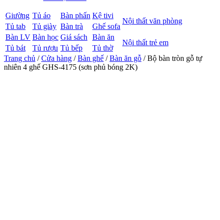
Giường
Tủ áo
Bàn phấn
Kệ tivi
Nội thất văn phòng
Tủ tab
Tủ giày
Bàn trà
Ghế sofa
Bàn LV
Bàn học
Giá sách
Bàn ăn
Nội thất trẻ em
Tủ bát
Tủ rượu
Tủ bếp
Tủ thờ
Trang chủ
/
Cửa hàng
/
Bàn ghế
/
Bàn ăn gỗ
/ Bộ bàn tròn gỗ tự
nhiên 4 ghế GHS-4175 (sơn phủ bóng 2K)