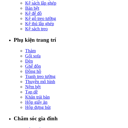
Kệ sách lắp ghép
Bàn bệt
Kệ để đồ
Kệ gỗ treo tường
Kệ thú lắp ghép
Kệ sách treo
Phụ kiện trang trí
Thảm
Gối sofa
Đèn
Ghế đôn
Đồng hồ
Tranh treo tường
Thuyền mô hình
Nệm bệt
Tạp dề
Khăn trải bàn
Hộp giấy ăn
Hộp đựng bút
Chăm sóc gia đình