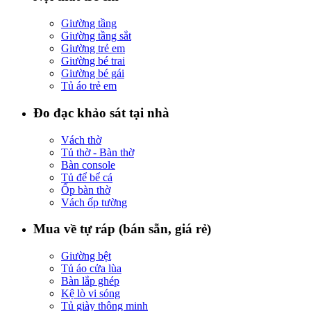
Giường tầng
Giường tầng sắt
Giường trẻ em
Giường bé trai
Giường bé gái
Tủ áo trẻ em
Đo đạc khảo sát tại nhà
Vách thờ
Tủ thờ - Bàn thờ
Bàn console
Tủ để bể cá
Ốp bàn thờ
Vách ốp tường
Mua về tự ráp (bán sẵn, giá rẻ)
Giường bệt
Tủ áo cửa lùa
Bàn lắp ghép
Kệ lò vi sóng
Tủ giày thông minh