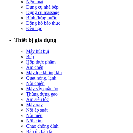
Nệm mát
Dụng cụ nhà bếp
Dụng cụ massage
Bình đựng nước
Đồng hồ báo thức
Đèn học
Thiết bị gia dụng
Máy hút bụi
Bếp
Hộp thực phẩm
Ấm chén
Máy lọc không khí
Quạt nóng, lạnh
Nồi chiên
Máy sấy quần áo
Thùng đựng gạo
Ấm siêu tốc
Máy xay
Nồi áp suất
Nồi niêu
Nồi cơm
Chảo chống dính
Bàn ủi, bàn là