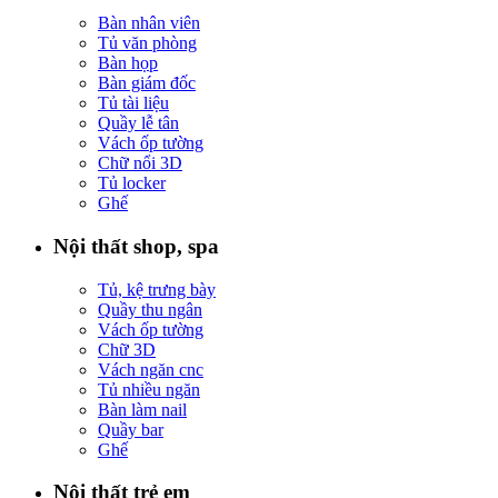
Bàn nhân viên
Tủ văn phòng
Bàn họp
Bàn giám đốc
Tủ tài liệu
Quầy lễ tân
Vách ốp tường
Chữ nổi 3D
Tủ locker
Ghế
Nội thất shop, spa
Tủ, kệ trưng bày
Quầy thu ngân
Vách ốp tường
Chữ 3D
Vách ngăn cnc
Tủ nhiều ngăn
Bàn làm nail
Quầy bar
Ghế
Nội thất trẻ em