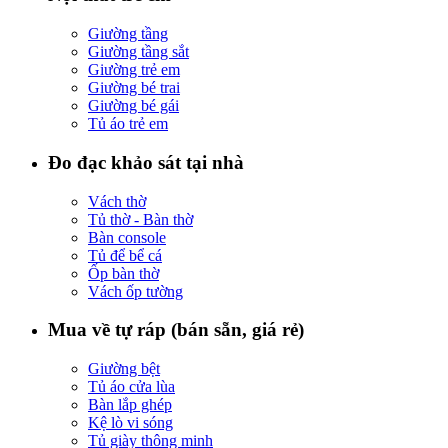
Giường tầng
Giường tầng sắt
Giường trẻ em
Giường bé trai
Giường bé gái
Tủ áo trẻ em
Đo đạc khảo sát tại nhà
Vách thờ
Tủ thờ - Bàn thờ
Bàn console
Tủ để bể cá
Ốp bàn thờ
Vách ốp tường
Mua về tự ráp (bán sẵn, giá rẻ)
Giường bệt
Tủ áo cửa lùa
Bàn lắp ghép
Kệ lò vi sóng
Tủ giày thông minh