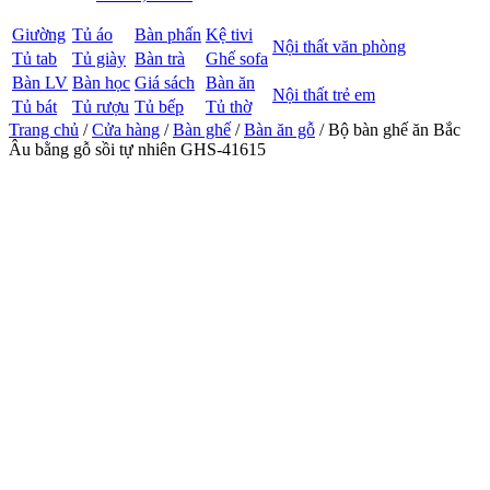
Giường
Tủ áo
Bàn phấn
Kệ tivi
Nội thất văn phòng
Tủ tab
Tủ giày
Bàn trà
Ghế sofa
Bàn LV
Bàn học
Giá sách
Bàn ăn
Nội thất trẻ em
Tủ bát
Tủ rượu
Tủ bếp
Tủ thờ
Trang chủ
/
Cửa hàng
/
Bàn ghế
/
Bàn ăn gỗ
/ Bộ bàn ghế ăn Bắc
Âu bằng gỗ sồi tự nhiên GHS-41615