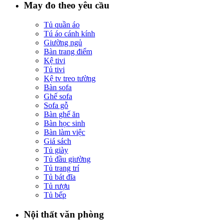
May đo theo yêu cầu
Tủ quần áo
Tú áo cánh kính
Giường ngủ
Bàn trang điểm
Kệ tivi
Tủ tivi
Kệ tv treo tường
Bàn sofa
Ghế sofa
Sofa gỗ
Bàn ghế ăn
Bàn học sinh
Bàn làm việc
Giá sách
Tủ giày
Tủ đầu giường
Tủ trang trí
Tủ bát đĩa
Tủ rượu
Tủ bếp
Nội thất văn phòng