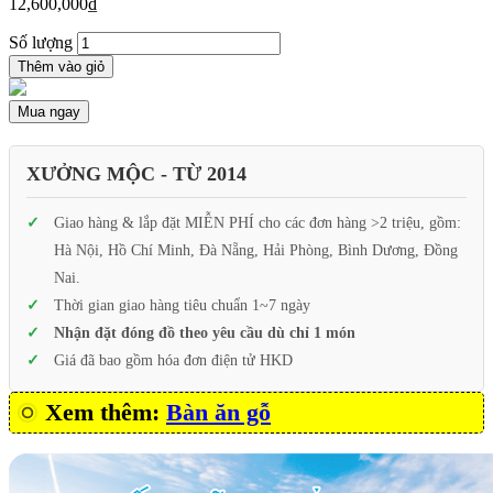
12,600,000
₫
Số lượng
Thêm vào giỏ
Mua ngay
XƯỞNG MỘC - TỪ 2014
Giao hàng & lắp đặt MIỄN PHÍ cho các đơn hàng >2 triệu, gồm:
Hà Nội, Hồ Chí Minh, Đà Nẵng, Hải Phòng, Bình Dương, Đồng
Nai.
Thời gian giao hàng tiêu chuẩn 1~7 ngày
Nhận đặt đóng đồ theo yêu cầu dù chỉ 1 món
Giá đã bao gồm hóa đơn điện tử HKD
Xem thêm:
Bàn ăn gỗ