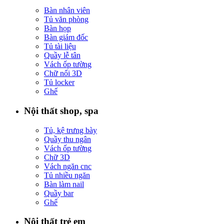
Bàn nhân viên
Tủ văn phòng
Bàn họp
Bàn giám đốc
Tủ tài liệu
Quầy lễ tân
Vách ốp tường
Chữ nổi 3D
Tủ locker
Ghế
Nội thất shop, spa
Tủ, kệ trưng bày
Quầy thu ngân
Vách ốp tường
Chữ 3D
Vách ngăn cnc
Tủ nhiều ngăn
Bàn làm nail
Quầy bar
Ghế
Nội thất trẻ em