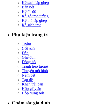
Kệ sách lắp ghép
Bàn bệt
Kệ để đồ
Kệ gỗ treo tường
Kệ thú lắp ghép
Kệ sách treo
Phụ kiện trang trí
Thảm
Gối sofa
Đèn
Ghế đôn
Đồng hồ
Tranh treo tường
Thuyền mô hình
Nệm bệt
Tạp dề
Khăn trải bàn
Hộp giấy ăn
Hộp đựng bút
Chăm sóc gia đình