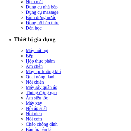
Nệm mát
Dụng cụ nhà bếp
Dụng cụ massage
Bình đựng nước
Đồng hồ báo thức
Đèn học
Thiết bị gia dụng
Máy hút bụi
Bếp
Hộp thực phẩm
Ấm chén
Máy lọc không khí
Quạt nóng, lạnh
Nồi chiên
Máy sấy quần áo
Thùng đựng gạo
Ấm siêu tốc
Máy xay
Nồi áp suất
Nồi niêu
Nồi cơm
Chảo chống dính
Bàn ủi, bàn là