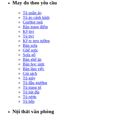
May đo theo yêu cầu
Tủ quần áo
Tú áo cánh kính
Giường ngủ
Bàn trang điểm
Kệ tivi
Tủ tivi
Kệ tv treo tường
Bàn sofa
Ghế sofa
Sofa gỗ
Bàn ghế ăn
Bàn học sinh
Bàn làm việc
Giá sách
Tủ giày
Tủ đầu giường
Tủ trang trí
Tủ bát đĩa
Tủ rượu
Tủ bếp
Nội thất văn phòng