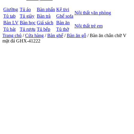
Giường
Tủ áo
Bàn phấn
Kệ tivi
Nội thất văn phòng
Tủ tab
Tủ giày
Bàn trà
Ghế sofa
Bàn LV
Bàn học
Giá sách
Bàn ăn
Nội thất trẻ em
Tủ bát
Tủ rượu
Tủ bếp
Tủ thờ
Trang chủ
/
Cửa hàng
/
Bàn ghế
/
Bàn ăn gỗ
/ Bàn ăn chân chữ V
mặt đá GHX-41222