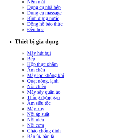
Nệm mát
Dụng cụ nhà bếp
Dụng cụ massage
Bình đựng nước
Đồng hồ báo thức
Đèn học
Thiết bị gia dụng
Máy hút bụi
Bếp
Hộp thực phẩm
Ấm chén
Máy lọc không khí
Quạt nóng, lạnh
Nồi chiên
Máy sấy quần áo
Thùng đựng gạo
Ấm siêu tốc
Máy xay
Nồi áp suất
Nồi niêu
Nồi cơm
Chảo chống dính
Bàn ủi, bàn là