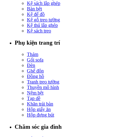
Kệ sách lắp ghép
Bàn bệt
Kệ để đồ
Kệ gỗ treo tường
Kệ thú lắp ghép
Kệ sách treo
Phụ kiện trang trí
Thảm
Gối sofa
Đèn
Ghế đôn
Đồng hồ
Tranh treo tường
Thuyền mô hình
Nệm bệt
Tạp dề
Khăn trải bàn
Hộp giấy ăn
Hộp đựng bút
Chăm sóc gia đình