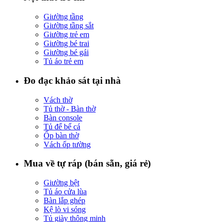
Giường tầng
Giường tầng sắt
Giường trẻ em
Giường bé trai
Giường bé gái
Tủ áo trẻ em
Đo đạc khảo sát tại nhà
Vách thờ
Tủ thờ - Bàn thờ
Bàn console
Tủ để bể cá
Ốp bàn thờ
Vách ốp tường
Mua về tự ráp (bán sẵn, giá rẻ)
Giường bệt
Tủ áo cửa lùa
Bàn lắp ghép
Kệ lò vi sóng
Tủ giày thông minh