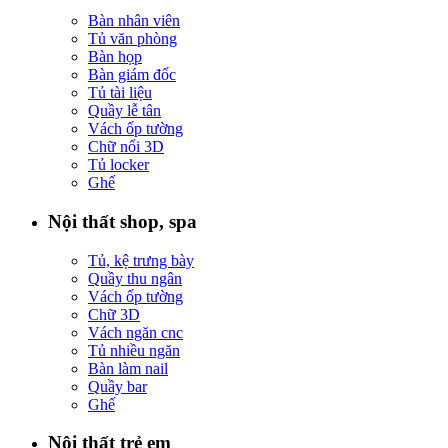
Bàn nhân viên
Tủ văn phòng
Bàn họp
Bàn giám đốc
Tủ tài liệu
Quầy lễ tân
Vách ốp tường
Chữ nổi 3D
Tủ locker
Ghế
Nội thất shop, spa
Tủ, kệ trưng bày
Quầy thu ngân
Vách ốp tường
Chữ 3D
Vách ngăn cnc
Tủ nhiều ngăn
Bàn làm nail
Quầy bar
Ghế
Nội thất trẻ em