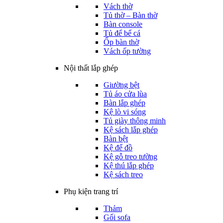
Vách thờ
Tủ thờ – Bàn thờ
Bàn console
Tủ để bể cá
Ốp bàn thờ
Vách ốp tường
Nội thất lắp ghép
Giường bệt
Tủ áo cửa lùa
Bàn lắp ghép
Kệ lò vi sóng
Tủ giày thông minh
Kệ sách lắp ghép
Bàn bệt
Kệ để đồ
Kệ gỗ treo tường
Kệ thú lắp ghép
Kệ sách treo
Phụ kiện trang trí
Thảm
Gối sofa