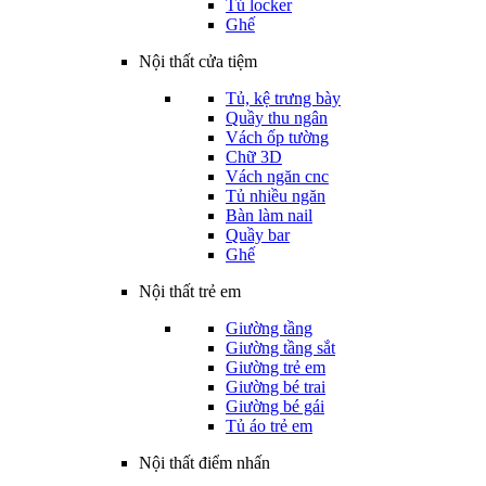
Tủ locker
Ghế
Nội thất cửa tiệm
Tủ, kệ trưng bày
Quầy thu ngân
Vách ốp tường
Chữ 3D
Vách ngăn cnc
Tủ nhiều ngăn
Bàn làm nail
Quầy bar
Ghế
Nội thất trẻ em
Giường tầng
Giường tầng sắt
Giường trẻ em
Giường bé trai
Giường bé gái
Tủ áo trẻ em
Nội thất điểm nhấn