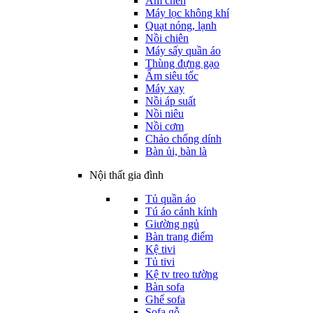
Ấm chén
Máy lọc không khí
Quạt nóng, lạnh
Nồi chiên
Máy sấy quần áo
Thùng đựng gạo
Ấm siêu tốc
Máy xay
Nồi áp suất
Nồi niêu
Nồi cơm
Chảo chống dính
Bàn ủi, bàn là
Nội thất gia đình
Tủ quần áo
Tú áo cánh kính
Giường ngủ
Bàn trang điểm
Kệ tivi
Tủ tivi
Kệ tv treo tường
Bàn sofa
Ghế sofa
Sofa gỗ