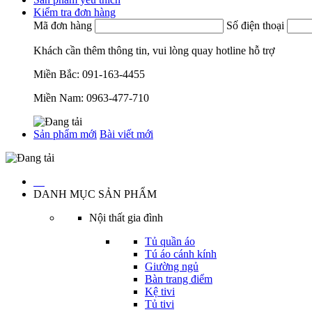
Kiểm tra đơn hàng
Mã đơn hàng
Số điện thoại
Khách cần thêm thông tin, vui lòng quay hotline hỗ trợ
Miền Bắc:
091-163-4455
Miền Nam:
0963-477-710
Sản phẩm mới
Bài viết mới
…
DANH MỤC SẢN PHẨM
Nội thất gia đình
Tủ quần áo
Tú áo cánh kính
Giường ngủ
Bàn trang điểm
Kệ tivi
Tủ tivi