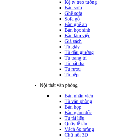
Kệ tv treo tường
Bàn sofa
Ghế sofa
Sofa gỗ
Bàn ghế ăn
Bàn học sinh
Bàn làm việc
Giá sách
Tủ giày
Tủ đầu giường
Tủ trang trí
Tủ bát đĩa
Tủ rượu
Tủ bếp
Nội thất văn phòng
Bàn nhân viên
Tủ văn phòng
Bàn họp
Bàn giám đốc
Tủ tài liệu
Quầy lễ tân
Vách ốp tường
Chữ nổi 3D