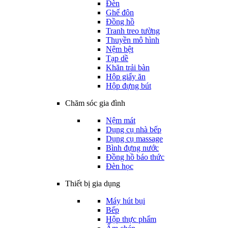
Đèn
Ghế đôn
Đồng hồ
Tranh treo tường
Thuyền mô hình
Nệm bệt
Tạp dề
Khăn trải bàn
Hộp giấy ăn
Hộp đựng bút
Chăm sóc gia đình
Nệm mát
Dụng cụ nhà bếp
Dụng cụ massage
Bình đựng nước
Đồng hồ báo thức
Đèn học
Thiết bị gia dụng
Máy hút bụi
Bếp
Hộp thực phẩm