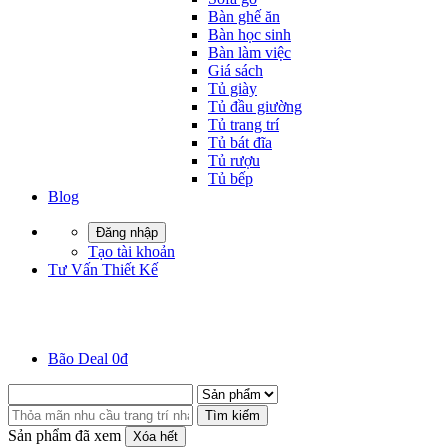
Bàn ghế ăn
Bàn học sinh
Bàn làm việc
Giá sách
Tủ giày
Tủ đầu giường
Tủ trang trí
Tủ bát đĩa
Tủ rượu
Tủ bếp
Blog
Đăng nhập
Tạo tài khoản
Tư Vấn Thiết Kế
Bão Deal 0đ
Tìm kiếm
Sản phẩm đã xem
Xóa hết