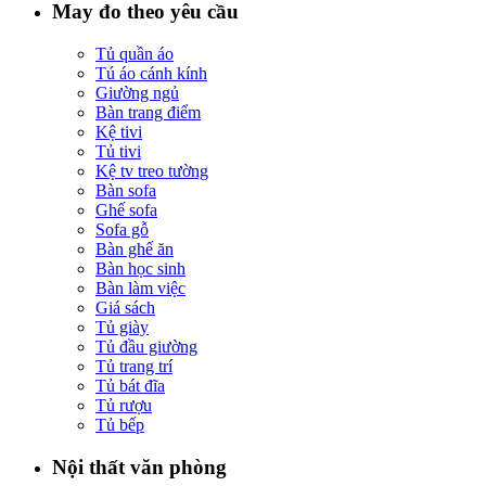
May đo theo yêu cầu
Tủ quần áo
Tú áo cánh kính
Giường ngủ
Bàn trang điểm
Kệ tivi
Tủ tivi
Kệ tv treo tường
Bàn sofa
Ghế sofa
Sofa gỗ
Bàn ghế ăn
Bàn học sinh
Bàn làm việc
Giá sách
Tủ giày
Tủ đầu giường
Tủ trang trí
Tủ bát đĩa
Tủ rượu
Tủ bếp
Nội thất văn phòng