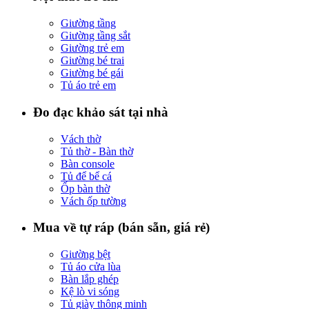
Giường tầng
Giường tầng sắt
Giường trẻ em
Giường bé trai
Giường bé gái
Tủ áo trẻ em
Đo đạc khảo sát tại nhà
Vách thờ
Tủ thờ - Bàn thờ
Bàn console
Tủ để bể cá
Ốp bàn thờ
Vách ốp tường
Mua về tự ráp (bán sẵn, giá rẻ)
Giường bệt
Tủ áo cửa lùa
Bàn lắp ghép
Kệ lò vi sóng
Tủ giày thông minh