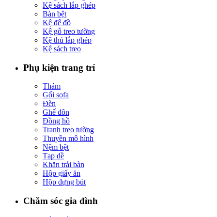
Kệ sách lắp ghép
Bàn bệt
Kệ để đồ
Kệ gỗ treo tường
Kệ thú lắp ghép
Kệ sách treo
Phụ kiện trang trí
Thảm
Gối sofa
Đèn
Ghế đôn
Đồng hồ
Tranh treo tường
Thuyền mô hình
Nệm bệt
Tạp dề
Khăn trải bàn
Hộp giấy ăn
Hộp đựng bút
Chăm sóc gia đình