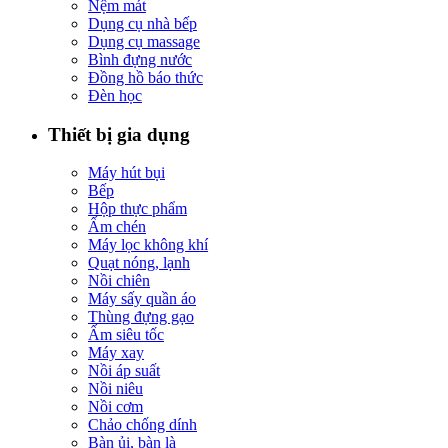
Nệm mát
Dụng cụ nhà bếp
Dụng cụ massage
Bình đựng nước
Đồng hồ báo thức
Đèn học
Thiết bị gia dụng
Máy hút bụi
Bếp
Hộp thực phẩm
Ấm chén
Máy lọc không khí
Quạt nóng, lạnh
Nồi chiên
Máy sấy quần áo
Thùng đựng gạo
Ấm siêu tốc
Máy xay
Nồi áp suất
Nồi niêu
Nồi cơm
Chảo chống dính
Bàn ủi, bàn là