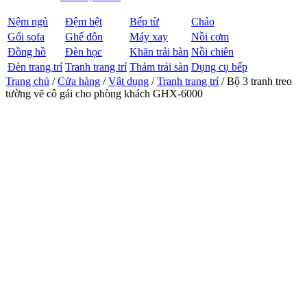
Nệm ngủ
Đệm bệt
Bếp từ
Chảo
Gối sofa
Ghế đôn
Máy xay
Nồi cơm
Đồng hồ
Đèn học
Khăn trải bàn
Nồi chiên
Đèn trang trí
Tranh trang trí
Thảm trải sàn
Dụng cụ bếp
Trang chủ
/
Cửa hàng
/
Vật dụng
/
Tranh trang trí
/ Bộ 3 tranh treo
tường vẽ cô gái cho phòng khách GHX-6000