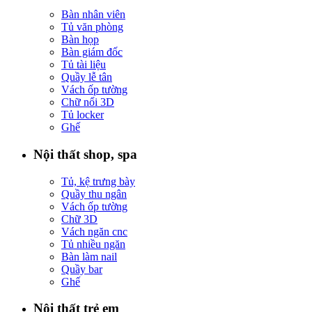
Bàn nhân viên
Tủ văn phòng
Bàn họp
Bàn giám đốc
Tủ tài liệu
Quầy lễ tân
Vách ốp tường
Chữ nổi 3D
Tủ locker
Ghế
Nội thất shop, spa
Tủ, kệ trưng bày
Quầy thu ngân
Vách ốp tường
Chữ 3D
Vách ngăn cnc
Tủ nhiều ngăn
Bàn làm nail
Quầy bar
Ghế
Nội thất trẻ em