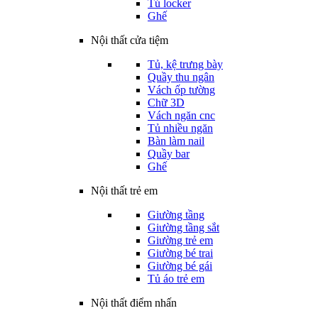
Tủ locker
Ghế
Nội thất cửa tiệm
Tủ, kệ trưng bày
Quầy thu ngân
Vách ốp tường
Chữ 3D
Vách ngăn cnc
Tủ nhiều ngăn
Bàn làm nail
Quầy bar
Ghế
Nội thất trẻ em
Giường tầng
Giường tầng sắt
Giường trẻ em
Giường bé trai
Giường bé gái
Tủ áo trẻ em
Nội thất điểm nhấn