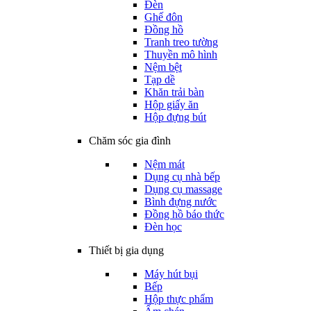
Đèn
Ghế đôn
Đồng hồ
Tranh treo tường
Thuyền mô hình
Nệm bệt
Tạp dề
Khăn trải bàn
Hộp giấy ăn
Hộp đựng bút
Chăm sóc gia đình
Nệm mát
Dụng cụ nhà bếp
Dụng cụ massage
Bình đựng nước
Đồng hồ báo thức
Đèn học
Thiết bị gia dụng
Máy hút bụi
Bếp
Hộp thực phẩm