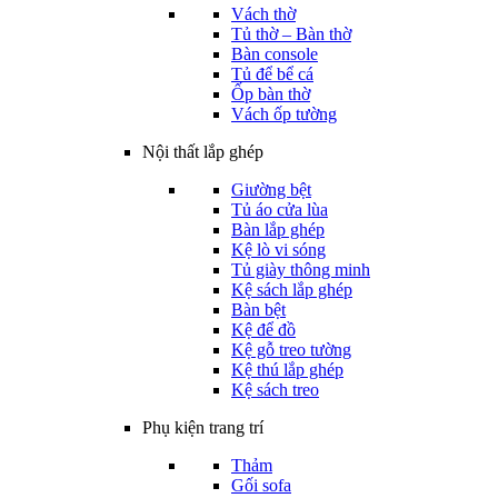
Vách thờ
Tủ thờ – Bàn thờ
Bàn console
Tủ để bể cá
Ốp bàn thờ
Vách ốp tường
Nội thất lắp ghép
Giường bệt
Tủ áo cửa lùa
Bàn lắp ghép
Kệ lò vi sóng
Tủ giày thông minh
Kệ sách lắp ghép
Bàn bệt
Kệ để đồ
Kệ gỗ treo tường
Kệ thú lắp ghép
Kệ sách treo
Phụ kiện trang trí
Thảm
Gối sofa