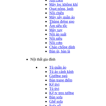
Ấm chén
Máy lọc không khí
Quạt nóng, lạnh
Nồi chiên
Máy sấy quần áo
Thùng đựng gạo
Ấm siêu tốc
Máy xay
Nồi áp suất
Nồi niêu
Nồi cơm
Chảo chống dính
Bàn ủi, bàn là
Nội thất gia đình
Tủ quần áo
Tú áo cánh kính
Giường ngủ
Bàn trang điểm
Kệ tivi
Tủ tivi
Kệ tv treo tường
Bàn sofa
Ghế sofa
Sofa gỗ