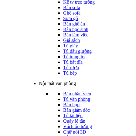
Kệ tv treo tường
Bàn sofa
Ghế sofa
Sofa gỗ
Bàn ghế ăn
Bàn học sinh
Bàn làm việc
Giá sách
Tủ giày
Tủ đầu giường
Tủ trang trí
Tủ bát đĩa
Tủ rượu
Tủ bếp
Nội thất văn phòng
Bàn nhân viên
Tủ văn phòng
Bàn họp
Bàn giám đốc
Tủ tài liệu
Quầy lễ tân
Vách ốp tường
Chữ nổi 3D