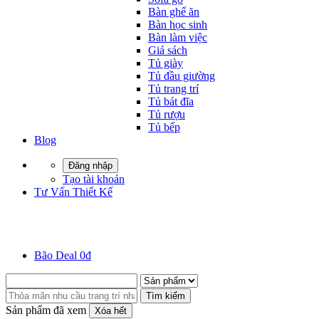
Bàn ghế ăn
Bàn học sinh
Bàn làm việc
Giá sách
Tủ giày
Tủ đầu giường
Tủ trang trí
Tủ bát đĩa
Tủ rượu
Tủ bếp
Blog
Đăng nhập
Tạo tài khoản
Tư Vấn Thiết Kế
Bão Deal 0đ
Tìm kiếm
Sản phẩm đã xem
Xóa hết