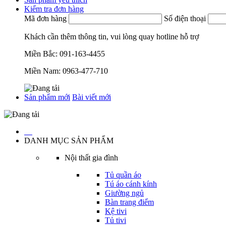
Kiểm tra đơn hàng
Mã đơn hàng
Số điện thoại
Khách cần thêm thông tin, vui lòng quay hotline hỗ trợ
Miền Bắc:
091-163-4455
Miền Nam:
0963-477-710
Sản phẩm mới
Bài viết mới
…
DANH MỤC SẢN PHẨM
Nội thất gia đình
Tủ quần áo
Tú áo cánh kính
Giường ngủ
Bàn trang điểm
Kệ tivi
Tủ tivi