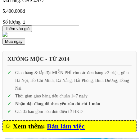
Mã hàng: GHS-4977
5,400,000
₫
Số lượng
Thêm vào giỏ
Mua ngay
XƯỞNG MỘC - TỪ 2014
Giao hàng & lắp đặt MIỄN PHÍ cho các đơn hàng >2 triệu, gồm:
Hà Nội, Hồ Chí Minh, Đà Nẵng, Hải Phòng, Bình Dương, Đồng
Nai.
Thời gian giao hàng tiêu chuẩn 1~7 ngày
Nhận đặt đóng đồ theo yêu cầu dù chỉ 1 món
Giá đã bao gồm hóa đơn điện tử HKD
Xem thêm:
Bàn làm việc