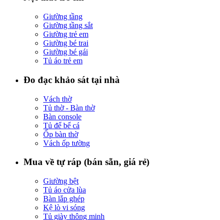
Giường tầng
Giường tầng sắt
Giường trẻ em
Giường bé trai
Giường bé gái
Tủ áo trẻ em
Đo đạc khảo sát tại nhà
Vách thờ
Tủ thờ - Bàn thờ
Bàn console
Tủ để bể cá
Ốp bàn thờ
Vách ốp tường
Mua về tự ráp (bán sẵn, giá rẻ)
Giường bệt
Tủ áo cửa lùa
Bàn lắp ghép
Kệ lò vi sóng
Tủ giày thông minh