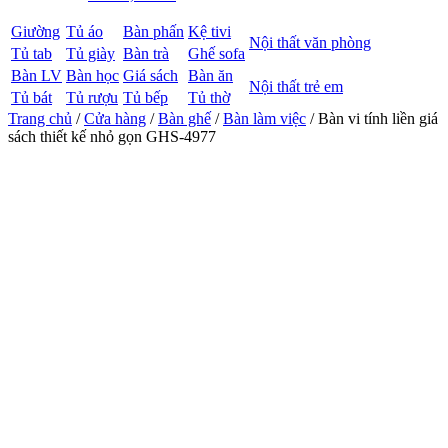
Giường
Tủ áo
Bàn phấn
Kệ tivi
Nội thất văn phòng
Tủ tab
Tủ giày
Bàn trà
Ghế sofa
Bàn LV
Bàn học
Giá sách
Bàn ăn
Nội thất trẻ em
Tủ bát
Tủ rượu
Tủ bếp
Tủ thờ
Trang chủ
/
Cửa hàng
/
Bàn ghế
/
Bàn làm việc
/ Bàn vi tính liền giá
sách thiết kế nhỏ gọn GHS-4977