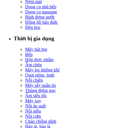
Nệm mát
Dụng cụ nhà bếp
Dụng cụ massage
Bình đựng nước
Đồng hồ báo thức
Đèn học
Thiết bị gia dụng
Máy hút bụi
Bếp
Hộp thực phẩm
Ấm chén
Máy lọc không khí
Quạt nóng, lạnh
Nồi chiên
Máy sấy quần áo
Thùng đựng gạo
Ấm siêu tốc
Máy xay
Nồi áp suất
Nồi niêu
Nồi cơm
Chảo chống dính
Bàn ủi, bàn là