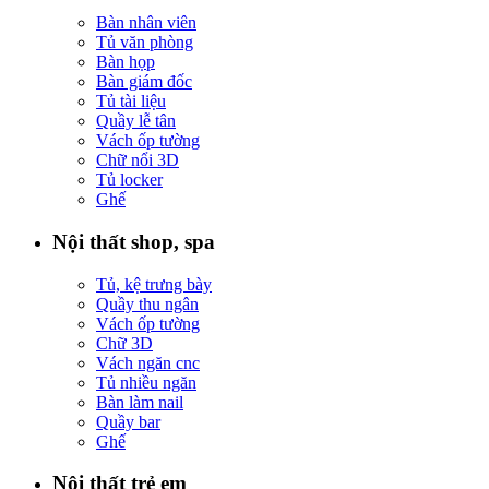
Bàn nhân viên
Tủ văn phòng
Bàn họp
Bàn giám đốc
Tủ tài liệu
Quầy lễ tân
Vách ốp tường
Chữ nổi 3D
Tủ locker
Ghế
Nội thất shop, spa
Tủ, kệ trưng bày
Quầy thu ngân
Vách ốp tường
Chữ 3D
Vách ngăn cnc
Tủ nhiều ngăn
Bàn làm nail
Quầy bar
Ghế
Nội thất trẻ em