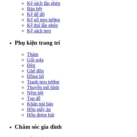
Kệ sách lắp ghép
Bàn bệt
Kệ để đồ
Kệ gỗ treo tường
Kệ thú lắp ghép
Kệ sách treo
Phụ kiện trang trí
Thảm
Gối sofa
Đèn
Ghế đôn
Đồng hồ
Tranh treo tường
Thuyền mô hình
Nệm bệt
Tạp dề
Khăn trải bàn
Hộp giấy ăn
Hộp đựng bút
Chăm sóc gia đình