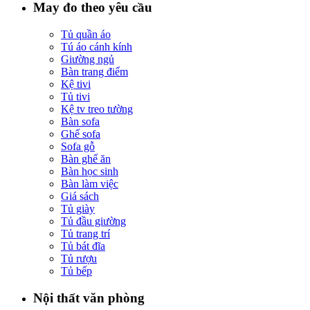
May đo theo yêu cầu
Tủ quần áo
Tú áo cánh kính
Giường ngủ
Bàn trang điểm
Kệ tivi
Tủ tivi
Kệ tv treo tường
Bàn sofa
Ghế sofa
Sofa gỗ
Bàn ghế ăn
Bàn học sinh
Bàn làm việc
Giá sách
Tủ giày
Tủ đầu giường
Tủ trang trí
Tủ bát đĩa
Tủ rượu
Tủ bếp
Nội thất văn phòng