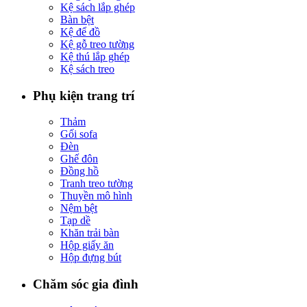
Kệ sách lắp ghép
Bàn bệt
Kệ để đồ
Kệ gỗ treo tường
Kệ thú lắp ghép
Kệ sách treo
Phụ kiện trang trí
Thảm
Gối sofa
Đèn
Ghế đôn
Đồng hồ
Tranh treo tường
Thuyền mô hình
Nệm bệt
Tạp dề
Khăn trải bàn
Hộp giấy ăn
Hộp đựng bút
Chăm sóc gia đình