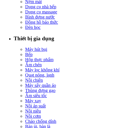
Nệm mát
Dụng cụ nhà bếp
Dụng cụ massage
Bình đựng nước
Đồng hồ báo thức
Đèn học
Thiết bị gia dụng
Máy hút bụi
Bếp
Hộp thực phẩm
Ấm chén
Máy lọc không khí
Quạt nóng, lạnh
Nồi chiên
Máy sấy quần áo
Thùng đựng gạo
Ấm siêu tốc
Máy xay
Nồi áp suất
Nồi niêu
Nồi cơm
Chảo chống dính
Bàn ủi, bàn là