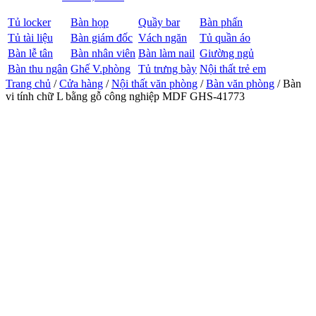
Tủ locker
Bàn họp
Quầy bar
Bàn phấn
Tủ tài liệu
Bàn giám đốc
Vách ngăn
Tủ quần áo
Bàn lễ tân
Bàn nhân viên
Bàn làm nail
Giường ngủ
Bàn thu ngân
Ghế V.phòng
Tủ trưng bày
Nội thất trẻ em
Trang chủ
/
Cửa hàng
/
Nội thất văn phòng
/
Bàn văn phòng
/ Bàn
vi tính chữ L bằng gỗ công nghiệp MDF GHS-41773