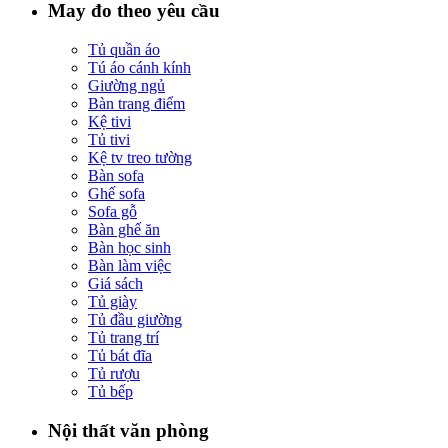
May đo theo yêu cầu
Tủ quần áo
Tú áo cánh kính
Giường ngủ
Bàn trang điểm
Kệ tivi
Tủ tivi
Kệ tv treo tường
Bàn sofa
Ghế sofa
Sofa gỗ
Bàn ghế ăn
Bàn học sinh
Bàn làm việc
Giá sách
Tủ giày
Tủ đầu giường
Tủ trang trí
Tủ bát đĩa
Tủ rượu
Tủ bếp
Nội thất văn phòng