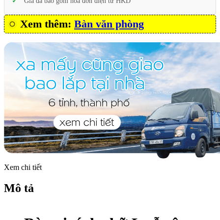
Giá đã bao gồm hóa đơn điện tử HKD
Xem thêm:
Bàn văn phòng
Xem chi tiết
Mô tả