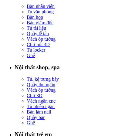
Bàn nhân viên
Tủ văn phòng
Bàn họp
Bàn giám đốc
Tủ tài liệu
Quầy lễ tân
Vách ốp tường
Chữ nổi 3D
Tủ locker
Ghế
Nội thất shop, spa
Tủ, kệ trưng bày
Quầy thu ngân
Vách ốp tường
Chữ 3D
Vách ngăn cnc
Tủ nhiều ngăn
Bàn làm nail
Quầy bar
Ghế
Nội thất trẻ em