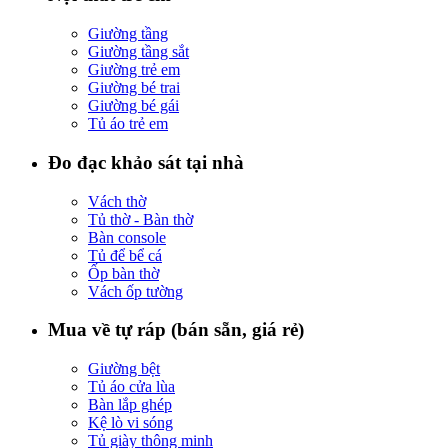
Giường tầng
Giường tầng sắt
Giường trẻ em
Giường bé trai
Giường bé gái
Tủ áo trẻ em
Đo đạc khảo sát tại nhà
Vách thờ
Tủ thờ - Bàn thờ
Bàn console
Tủ để bể cá
Ốp bàn thờ
Vách ốp tường
Mua về tự ráp (bán sẵn, giá rẻ)
Giường bệt
Tủ áo cửa lùa
Bàn lắp ghép
Kệ lò vi sóng
Tủ giày thông minh