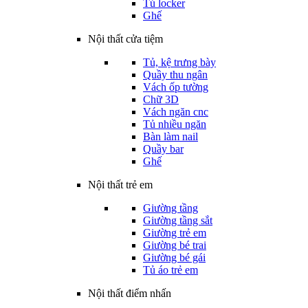
Tủ locker
Ghế
Nội thất cửa tiệm
Tủ, kệ trưng bày
Quầy thu ngân
Vách ốp tường
Chữ 3D
Vách ngăn cnc
Tủ nhiều ngăn
Bàn làm nail
Quầy bar
Ghế
Nội thất trẻ em
Giường tầng
Giường tầng sắt
Giường trẻ em
Giường bé trai
Giường bé gái
Tủ áo trẻ em
Nội thất điểm nhấn