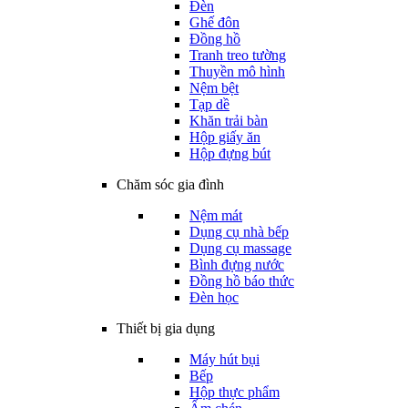
Đèn
Ghế đôn
Đồng hồ
Tranh treo tường
Thuyền mô hình
Nệm bệt
Tạp dề
Khăn trải bàn
Hộp giấy ăn
Hộp đựng bút
Chăm sóc gia đình
Nệm mát
Dụng cụ nhà bếp
Dụng cụ massage
Bình đựng nước
Đồng hồ báo thức
Đèn học
Thiết bị gia dụng
Máy hút bụi
Bếp
Hộp thực phẩm