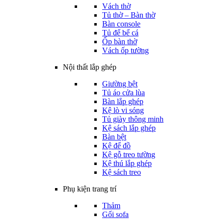
Vách thờ
Tủ thờ – Bàn thờ
Bàn console
Tủ để bể cá
Ốp bàn thờ
Vách ốp tường
Nội thất lắp ghép
Giường bệt
Tủ áo cửa lùa
Bàn lắp ghép
Kệ lò vi sóng
Tủ giày thông minh
Kệ sách lắp ghép
Bàn bệt
Kệ để đồ
Kệ gỗ treo tường
Kệ thú lắp ghép
Kệ sách treo
Phụ kiện trang trí
Thảm
Gối sofa