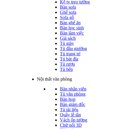
Kệ tv treo tường
Bàn sofa
Ghế sofa
Sofa gỗ
Bàn ghế ăn
Bàn học sinh
Bàn làm việc
Giá sách
Tủ giày
Tủ đầu giường
Tủ trang trí
Tủ bát đĩa
Tủ rượu
Tủ bếp
Nội thất văn phòng
Bàn nhân viên
Tủ văn phòng
Bàn họp
Bàn giám đốc
Tủ tài liệu
Quầy lễ tân
Vách ốp tường
Chữ nổi 3D