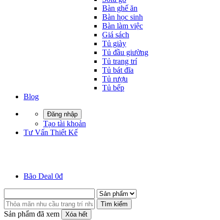
Bàn ghế ăn
Bàn học sinh
Bàn làm việc
Giá sách
Tủ giày
Tủ đầu giường
Tủ trang trí
Tủ bát đĩa
Tủ rượu
Tủ bếp
Blog
Đăng nhập
Tạo tài khoản
Tư Vấn Thiết Kế
Bão Deal 0đ
Tìm kiếm
Sản phẩm đã xem
Xóa hết