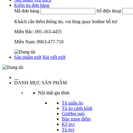
Kiểm tra đơn hàng
Mã đơn hàng
Số điện thoại
Khách cần thêm thông tin, vui lòng quay hotline hỗ trợ
Miền Bắc:
091-163-4455
Miền Nam:
0963-477-710
Sản phẩm mới
Bài viết mới
…
DANH MỤC SẢN PHẨM
Nội thất gia đình
Tủ quần áo
Tú áo cánh kính
Giường ngủ
Bàn trang điểm
Kệ tivi
Tủ tivi