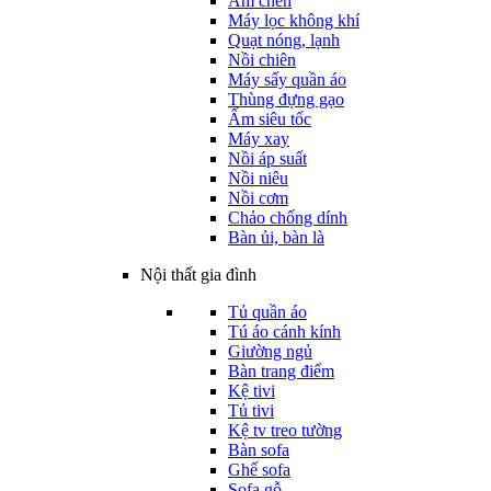
Ấm chén
Máy lọc không khí
Quạt nóng, lạnh
Nồi chiên
Máy sấy quần áo
Thùng đựng gạo
Ấm siêu tốc
Máy xay
Nồi áp suất
Nồi niêu
Nồi cơm
Chảo chống dính
Bàn ủi, bàn là
Nội thất gia đình
Tủ quần áo
Tú áo cánh kính
Giường ngủ
Bàn trang điểm
Kệ tivi
Tủ tivi
Kệ tv treo tường
Bàn sofa
Ghế sofa
Sofa gỗ