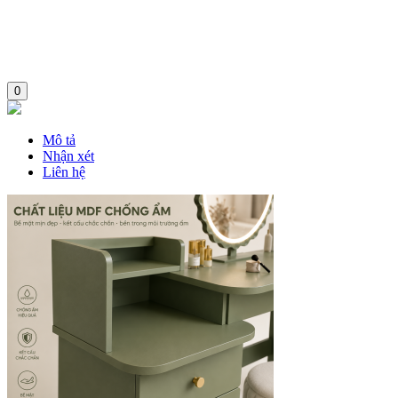
0
Mô tả
Nhận xét
Liên hệ