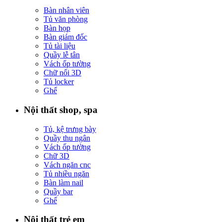
Bàn nhân viên
Tủ văn phòng
Bàn họp
Bàn giám đốc
Tủ tài liệu
Quầy lễ tân
Vách ốp tường
Chữ nổi 3D
Tủ locker
Ghế
Nội thất shop, spa
Tủ, kệ trưng bày
Quầy thu ngân
Vách ốp tường
Chữ 3D
Vách ngăn cnc
Tủ nhiều ngăn
Bàn làm nail
Quầy bar
Ghế
Nội thất trẻ em