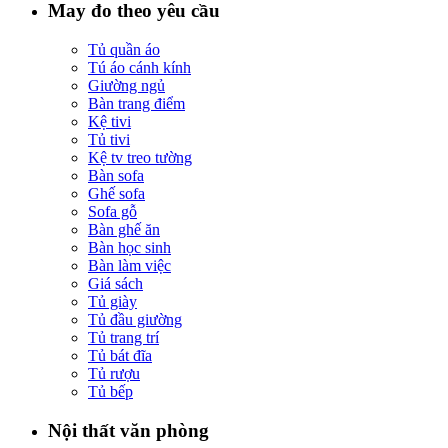
May đo theo yêu cầu
Tủ quần áo
Tú áo cánh kính
Giường ngủ
Bàn trang điểm
Kệ tivi
Tủ tivi
Kệ tv treo tường
Bàn sofa
Ghế sofa
Sofa gỗ
Bàn ghế ăn
Bàn học sinh
Bàn làm việc
Giá sách
Tủ giày
Tủ đầu giường
Tủ trang trí
Tủ bát đĩa
Tủ rượu
Tủ bếp
Nội thất văn phòng