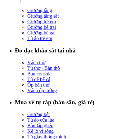
Giường tầng
Giường tầng sắt
Giường trẻ em
Giường bé trai
Giường bé gái
Tủ áo trẻ em
Đo đạc khảo sát tại nhà
Vách thờ
Tủ thờ - Bàn thờ
Bàn console
Tủ để bể cá
Ốp bàn thờ
Vách ốp tường
Mua về tự ráp (bán sẵn, giá rẻ)
Giường bệt
Tủ áo cửa lùa
Bàn lắp ghép
Kệ lò vi sóng
Tủ giày thông minh