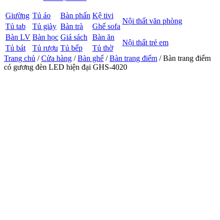
Giường
Tủ áo
Bàn phấn
Kệ tivi
Nội thất văn phòng
Tủ tab
Tủ giày
Bàn trà
Ghế sofa
Bàn LV
Bàn học
Giá sách
Bàn ăn
Nội thất trẻ em
Tủ bát
Tủ rượu
Tủ bếp
Tủ thờ
Trang chủ
/
Cửa hàng
/
Bàn ghế
/
Bàn trang điểm
/ Bàn trang điểm
có gương đèn LED hiện đại GHS-4020