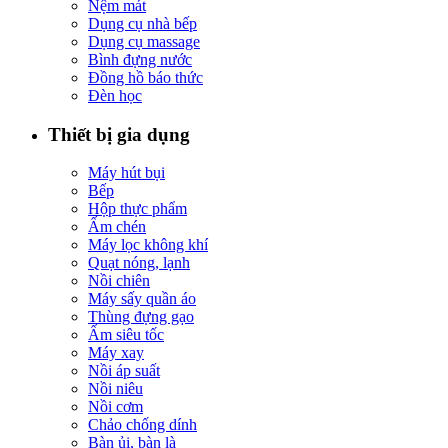
Nệm mát
Dụng cụ nhà bếp
Dụng cụ massage
Bình đựng nước
Đồng hồ báo thức
Đèn học
Thiết bị gia dụng
Máy hút bụi
Bếp
Hộp thực phẩm
Ấm chén
Máy lọc không khí
Quạt nóng, lạnh
Nồi chiên
Máy sấy quần áo
Thùng đựng gạo
Ấm siêu tốc
Máy xay
Nồi áp suất
Nồi niêu
Nồi cơm
Chảo chống dính
Bàn ủi, bàn là