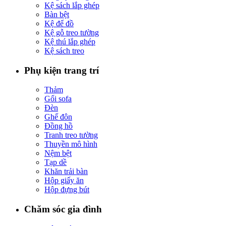
Kệ sách lắp ghép
Bàn bệt
Kệ để đồ
Kệ gỗ treo tường
Kệ thú lắp ghép
Kệ sách treo
Phụ kiện trang trí
Thảm
Gối sofa
Đèn
Ghế đôn
Đồng hồ
Tranh treo tường
Thuyền mô hình
Nệm bệt
Tạp dề
Khăn trải bàn
Hộp giấy ăn
Hộp đựng bút
Chăm sóc gia đình