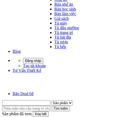
Bàn ghế ăn
Bàn học sinh
Bàn làm việc
Giá sách
Tủ giày
Tủ đầu giường
Tủ trang trí
Tủ bát đĩa
Tủ rượu
Tủ bếp
Blog
Đăng nhập
Tạo tài khoản
Tư Vấn Thiết Kế
Bão Deal 0đ
Tìm kiếm
Sản phẩm đã xem
Xóa hết