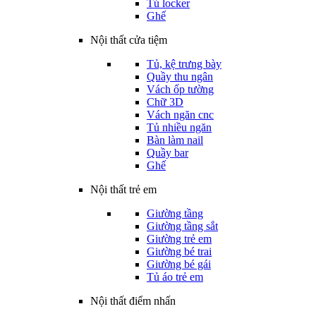
Tủ locker
Ghế
Nội thất cửa tiệm
Tủ, kệ trưng bày
Quầy thu ngân
Vách ốp tường
Chữ 3D
Vách ngăn cnc
Tủ nhiều ngăn
Bàn làm nail
Quầy bar
Ghế
Nội thất trẻ em
Giường tầng
Giường tầng sắt
Giường trẻ em
Giường bé trai
Giường bé gái
Tủ áo trẻ em
Nội thất điểm nhấn