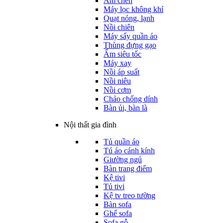
Ấm chén
Máy lọc không khí
Quạt nóng, lạnh
Nồi chiên
Máy sấy quần áo
Thùng đựng gạo
Ấm siêu tốc
Máy xay
Nồi áp suất
Nồi niêu
Nồi cơm
Chảo chống dính
Bàn ủi, bàn là
Nội thất gia đình
Tủ quần áo
Tú áo cánh kính
Giường ngủ
Bàn trang điểm
Kệ tivi
Tủ tivi
Kệ tv treo tường
Bàn sofa
Ghế sofa
Sofa gỗ