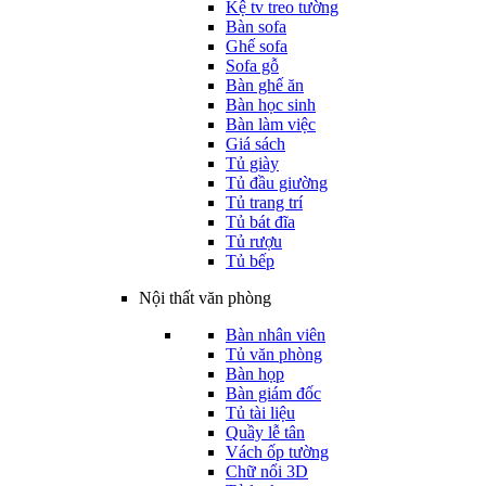
Kệ tv treo tường
Bàn sofa
Ghế sofa
Sofa gỗ
Bàn ghế ăn
Bàn học sinh
Bàn làm việc
Giá sách
Tủ giày
Tủ đầu giường
Tủ trang trí
Tủ bát đĩa
Tủ rượu
Tủ bếp
Nội thất văn phòng
Bàn nhân viên
Tủ văn phòng
Bàn họp
Bàn giám đốc
Tủ tài liệu
Quầy lễ tân
Vách ốp tường
Chữ nổi 3D