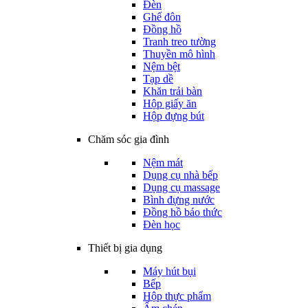
Đèn
Ghế đôn
Đồng hồ
Tranh treo tường
Thuyền mô hình
Nệm bệt
Tạp dề
Khăn trải bàn
Hộp giấy ăn
Hộp đựng bút
Chăm sóc gia đình
Nệm mát
Dụng cụ nhà bếp
Dụng cụ massage
Bình đựng nước
Đồng hồ báo thức
Đèn học
Thiết bị gia dụng
Máy hút bụi
Bếp
Hộp thực phẩm