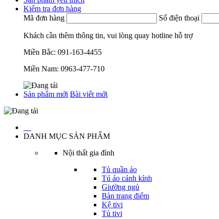
Kiểm tra đơn hàng
Mã đơn hàng
Số điện thoại
Khách cần thêm thông tin, vui lòng quay hotline hỗ trợ
Miền Bắc:
091-163-4455
Miền Nam:
0963-477-710
Sản phẩm mới
Bài viết mới
…
DANH MỤC SẢN PHẨM
Nội thất gia đình
Tủ quần áo
Tú áo cánh kính
Giường ngủ
Bàn trang điểm
Kệ tivi
Tủ tivi