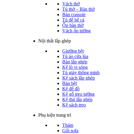
Vách thờ
Tủ thờ – Bàn thờ
Bàn console
Tủ để bể cá
Ốp bàn thờ
Vách ốp tường
Nội thất lắp ghép
Giường bệt
Tủ áo cửa lùa
Bàn lắp ghép
Kệ lò vi sóng
Tủ giày thông minh
Kệ sách lắp ghép
Bàn bệt
Kệ để đồ
Kệ gỗ treo tường
Kệ thú lắp ghép
Kệ sách treo
Phụ kiện trang trí
Thảm
Gối sofa