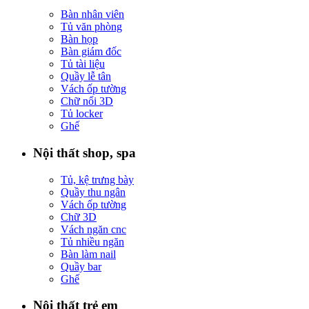
Bàn nhân viên
Tủ văn phòng
Bàn họp
Bàn giám đốc
Tủ tài liệu
Quầy lễ tân
Vách ốp tường
Chữ nổi 3D
Tủ locker
Ghế
Nội thất shop, spa
Tủ, kệ trưng bày
Quầy thu ngân
Vách ốp tường
Chữ 3D
Vách ngăn cnc
Tủ nhiều ngăn
Bàn làm nail
Quầy bar
Ghế
Nội thất trẻ em