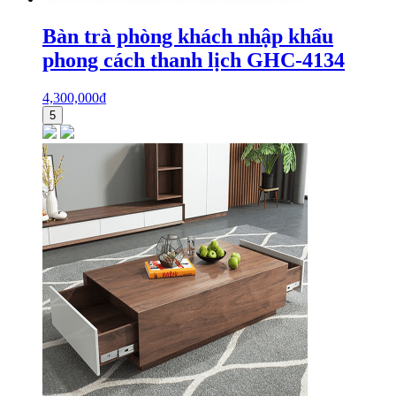
Bàn trà phòng khách nhập khẩu
phong cách thanh lịch GHC-4134
4,300,000
₫
5