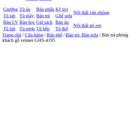
Giường
Tủ áo
Bàn phấn
Kệ tivi
Nội thất văn phòng
Tủ tab
Tủ giày
Bàn trà
Ghế sofa
Bàn LV
Bàn học
Giá sách
Bàn ăn
Nội thất trẻ em
Tủ bát
Tủ rượu
Tủ bếp
Tủ thờ
Trang chủ
/
Cửa hàng
/
Bàn ghế
/
Bàn trà, Bàn sofa
/ Bàn trà phòng
khách gỗ venner GHS-4195