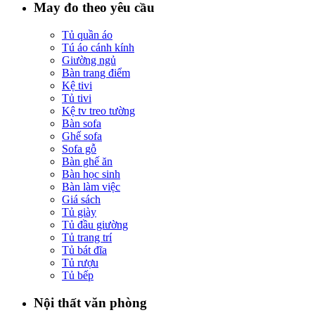
May đo theo yêu cầu
Tủ quần áo
Tú áo cánh kính
Giường ngủ
Bàn trang điểm
Kệ tivi
Tủ tivi
Kệ tv treo tường
Bàn sofa
Ghế sofa
Sofa gỗ
Bàn ghế ăn
Bàn học sinh
Bàn làm việc
Giá sách
Tủ giày
Tủ đầu giường
Tủ trang trí
Tủ bát đĩa
Tủ rượu
Tủ bếp
Nội thất văn phòng