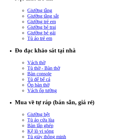
Giường tầng
Giường tầng sắt
Giường trẻ em
Giường bé trai
Giường bé gái
Tủ áo trẻ em
Đo đạc khảo sát tại nhà
Vách thờ
Tủ thờ - Bàn thờ
Bàn console
Tủ để bể cá
Ốp bàn thờ
Vách ốp tường
Mua về tự ráp (bán sẵn, giá rẻ)
Giường bệt
Tủ áo cửa lùa
Bàn lắp ghép
Kệ lò vi sóng
Tủ giày thông minh