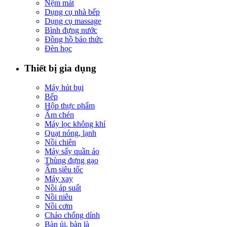
Nệm mát
Dụng cụ nhà bếp
Dụng cụ massage
Bình đựng nước
Đồng hồ báo thức
Đèn học
Thiết bị gia dụng
Máy hút bụi
Bếp
Hộp thực phẩm
Ấm chén
Máy lọc không khí
Quạt nóng, lạnh
Nồi chiên
Máy sấy quần áo
Thùng đựng gạo
Ấm siêu tốc
Máy xay
Nồi áp suất
Nồi niêu
Nồi cơm
Chảo chống dính
Bàn ủi, bàn là