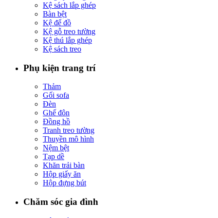
Kệ sách lắp ghép
Bàn bệt
Kệ để đồ
Kệ gỗ treo tường
Kệ thú lắp ghép
Kệ sách treo
Phụ kiện trang trí
Thảm
Gối sofa
Đèn
Ghế đôn
Đồng hồ
Tranh treo tường
Thuyền mô hình
Nệm bệt
Tạp dề
Khăn trải bàn
Hộp giấy ăn
Hộp đựng bút
Chăm sóc gia đình