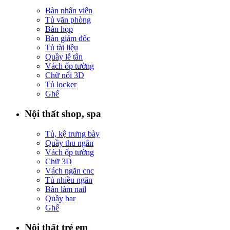
Bàn nhân viên
Tủ văn phòng
Bàn họp
Bàn giám đốc
Tủ tài liệu
Quầy lễ tân
Vách ốp tường
Chữ nổi 3D
Tủ locker
Ghế
Nội thất shop, spa
Tủ, kệ trưng bày
Quầy thu ngân
Vách ốp tường
Chữ 3D
Vách ngăn cnc
Tủ nhiều ngăn
Bàn làm nail
Quầy bar
Ghế
Nội thất trẻ em