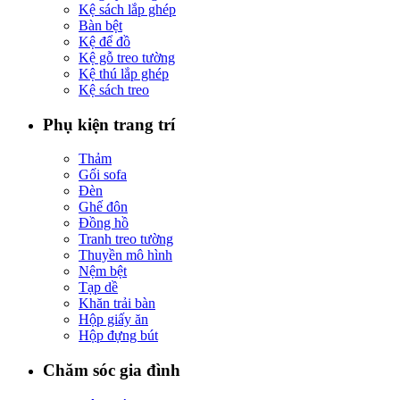
Kệ sách lắp ghép
Bàn bệt
Kệ để đồ
Kệ gỗ treo tường
Kệ thú lắp ghép
Kệ sách treo
Phụ kiện trang trí
Thảm
Gối sofa
Đèn
Ghế đôn
Đồng hồ
Tranh treo tường
Thuyền mô hình
Nệm bệt
Tạp dề
Khăn trải bàn
Hộp giấy ăn
Hộp đựng bút
Chăm sóc gia đình