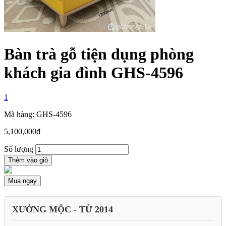
Bàn trà gỗ tiện dụng phòng
khách gia đình GHS-4596
1
Mã hàng: GHS-4596
5,100,000
₫
Số lượng
Thêm vào giỏ
Mua ngay
XƯỞNG MỘC - TỪ 2014