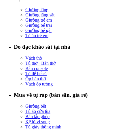
Giường tầng
Giường tầng sắt
Giường trẻ em
Giường bé trai
Giường bé gái
Tủ áo trẻ em
Đo đạc khảo sát tại nhà
Vách thờ
Tủ thờ - Bàn thờ
Bàn console
Tủ để bể cá
Ốp bàn thờ
Vách ốp tường
Mua về tự ráp (bán sẵn, giá rẻ)
Giường bệt
Tủ áo cửa lùa
Bàn lắp ghép
Kệ lò vi sóng
Tủ giày thông minh