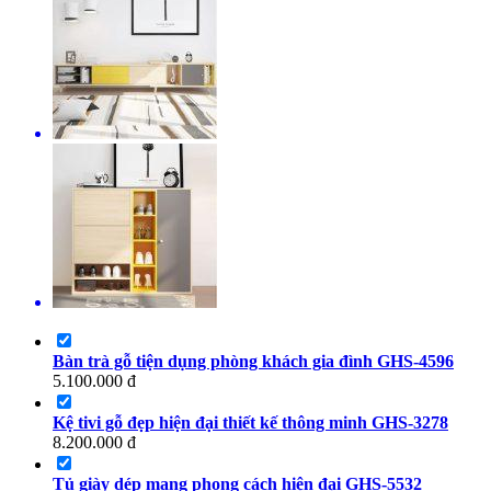
Bàn trà gỗ tiện dụng phòng khách gia đình GHS-4596
5.100.000
đ
Kệ tivi gỗ đẹp hiện đại thiết kế thông minh GHS-3278
8.200.000
đ
Tủ giày dép mang phong cách hiện đại GHS-5532