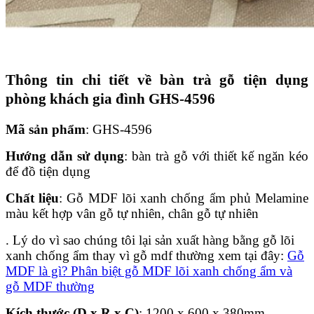
Thông tin chi tiết về bàn trà gỗ tiện dụng
phòng khách gia đình GHS-4596
Mã sản phẩm
: GHS-4596
Hướng dẫn sử dụng
: bàn trà gỗ với thiết kế ngăn kéo
để đồ tiện dụng
Chất liệu
: Gỗ MDF lõi xanh chống ẩm phủ Melamine
màu kết hợp vân gỗ tự nhiên, chân gỗ tự nhiên
. Lý do vì sao chúng tôi lại sản xuất hàng bằng gỗ lõi
xanh chống ẩm thay vì gỗ mdf thường xem tại đây:
Gỗ
MDF là gì? Phân biệt gỗ MDF lõi xanh chống ẩm và
gỗ MDF thường
Kích thước (D x R x C)
: 1200 x 600 x 380mm