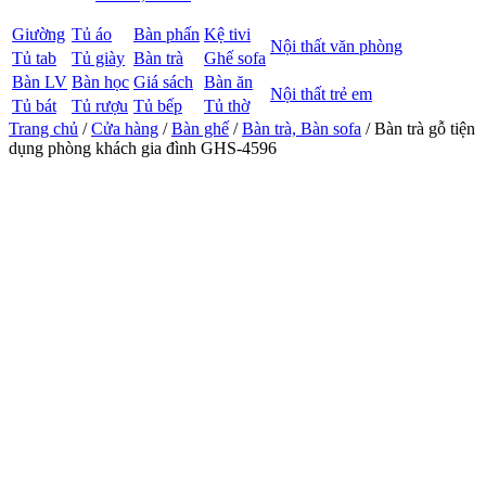
Giường
Tủ áo
Bàn phấn
Kệ tivi
Nội thất văn phòng
Tủ tab
Tủ giày
Bàn trà
Ghế sofa
Bàn LV
Bàn học
Giá sách
Bàn ăn
Nội thất trẻ em
Tủ bát
Tủ rượu
Tủ bếp
Tủ thờ
Trang chủ
/
Cửa hàng
/
Bàn ghế
/
Bàn trà, Bàn sofa
/ Bàn trà gỗ tiện
dụng phòng khách gia đình GHS-4596