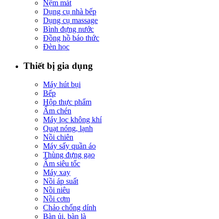
Nệm mát
Dụng cụ nhà bếp
Dụng cụ massage
Bình đựng nước
Đồng hồ báo thức
Đèn học
Thiết bị gia dụng
Máy hút bụi
Bếp
Hộp thực phẩm
Ấm chén
Máy lọc không khí
Quạt nóng, lạnh
Nồi chiên
Máy sấy quần áo
Thùng đựng gạo
Ấm siêu tốc
Máy xay
Nồi áp suất
Nồi niêu
Nồi cơm
Chảo chống dính
Bàn ủi, bàn là