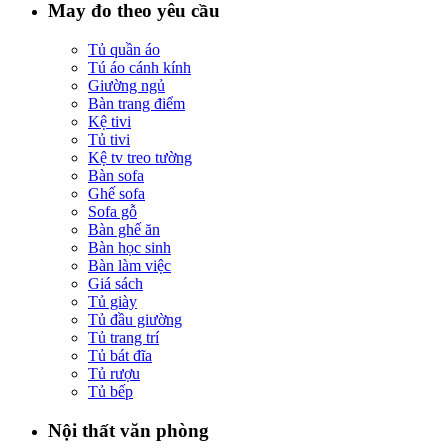
May đo theo yêu cầu
Tủ quần áo
Tú áo cánh kính
Giường ngủ
Bàn trang điểm
Kệ tivi
Tủ tivi
Kệ tv treo tường
Bàn sofa
Ghế sofa
Sofa gỗ
Bàn ghế ăn
Bàn học sinh
Bàn làm việc
Giá sách
Tủ giày
Tủ đầu giường
Tủ trang trí
Tủ bát đĩa
Tủ rượu
Tủ bếp
Nội thất văn phòng