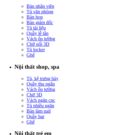
Bàn nhân viên
Tủ văn phòng
Bàn họp
Bàn giám đốc
Tủ tài liệu
Quầy lễ tân
Vách ốp tường
Chữ nổi 3D
Tủ locker
Ghế
Nội thất shop, spa
Tủ, kệ trưng bày
Quầy thu ngân
Vách ốp tường
Chữ 3D
Vách ngăn cnc
Tủ nhiều ngăn
Bàn làm nail
Quầy bar
Ghế
Nội thất trẻ em