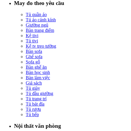
May đo theo yêu cầu
Tủ quần áo
Tú áo cánh kính
Giường ngủ
Bàn trang điểm
Kệ tivi
Tủ tivi
Kệ tv treo tường
Bàn sofa
Ghế sofa
Sofa gỗ
Bàn ghế ăn
Bàn học sinh
Bàn làm việc
Giá sách
Tủ giày
Tủ đầu giường
Tủ trang trí
Tủ bát đĩa
Tủ rượu
Tủ bếp
Nội thất văn phòng