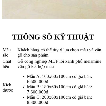
THÔNG SỐ KỸ THUẬT
Màu
Khách hàng có thể tùy ý lựa chọn màu và vân
sắc
gỗ cho sản phẩm
Chất
Gỗ công nghiệp MDF lõi xanh phủ melamine
liệu
vân gỗ kết hợp màu
Mẫu A: 160x60x100cm có giá bán:
6.600.000
đ
Kích
Mẫu B: 180x60x100cm có giá bán:
thước
7.600.000
đ
Mẫu C: 200x60x100cm có giá bán:
8.300.000
đ