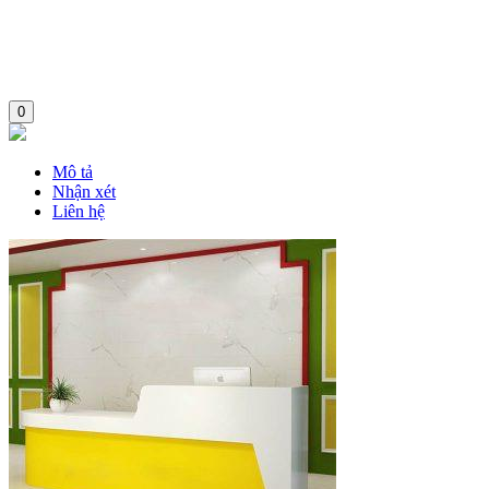
0
Mô tả
Nhận xét
Liên hệ