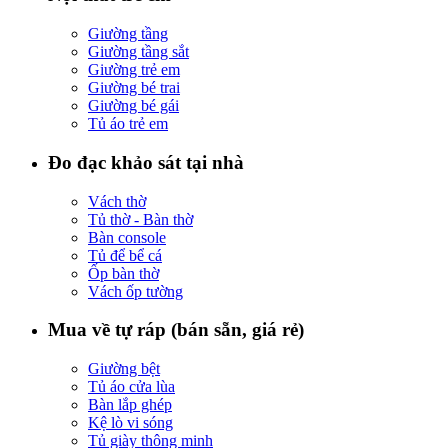
Giường tầng
Giường tầng sắt
Giường trẻ em
Giường bé trai
Giường bé gái
Tủ áo trẻ em
Đo đạc khảo sát tại nhà
Vách thờ
Tủ thờ - Bàn thờ
Bàn console
Tủ để bể cá
Ốp bàn thờ
Vách ốp tường
Mua về tự ráp (bán sẵn, giá rẻ)
Giường bệt
Tủ áo cửa lùa
Bàn lắp ghép
Kệ lò vi sóng
Tủ giày thông minh