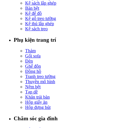
Kệ sách lắp ghép
Bàn bệt
Kệ để đồ
Kệ gỗ treo tường
Kệ thú lắp ghép
Kệ sách treo
Phụ kiện trang trí
Thảm
Gối sofa
Đèn
Ghế đôn
Đồng hồ
Tranh treo tường
Thuyền mô hình
Nệm bệt
Tạp dề
Khăn trải bàn
Hộp giấy ăn
Hộp đựng bút
Chăm sóc gia đình