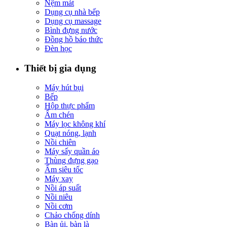
Nệm mát
Dụng cụ nhà bếp
Dụng cụ massage
Bình đựng nước
Đồng hồ báo thức
Đèn học
Thiết bị gia dụng
Máy hút bụi
Bếp
Hộp thực phẩm
Ấm chén
Máy lọc không khí
Quạt nóng, lạnh
Nồi chiên
Máy sấy quần áo
Thùng đựng gạo
Ấm siêu tốc
Máy xay
Nồi áp suất
Nồi niêu
Nồi cơm
Chảo chống dính
Bàn ủi, bàn là