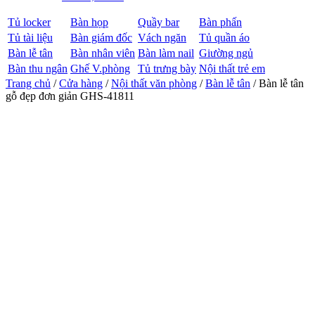
Tủ locker
Bàn họp
Quầy bar
Bàn phấn
Tủ tài liệu
Bàn giám đốc
Vách ngăn
Tủ quần áo
Bàn lễ tân
Bàn nhân viên
Bàn làm nail
Giường ngủ
Bàn thu ngân
Ghế V.phòng
Tủ trưng bày
Nội thất trẻ em
Trang chủ
/
Cửa hàng
/
Nội thất văn phòng
/
Bàn lễ tân
/ Bàn lễ tân
gỗ đẹp đơn giản GHS-41811