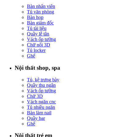
Bàn nhân viên
Tủ văn phòng
Bàn họp
Bàn giám đốc
Tủ tài liệu
Quầy lễ tân
Vách ốp tường
Chữ nổi 3D
Tủ locker
Ghế
Nội thất shop, spa
Tủ, kệ trưng bày
Quầy thu ngân
Vách ốp tường
Chữ 3D
Vách ngăn cnc
Tủ nhiều ngăn
Bàn làm nail
Quầy bar
Ghế
Nội thất trẻ em