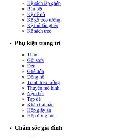
Kệ sách lắp ghép
Bàn bệt
Kệ để đồ
Kệ gỗ treo tường
Kệ thú lắp ghép
Kệ sách treo
Phụ kiện trang trí
Thảm
Gối sofa
Đèn
Ghế đôn
Đồng hồ
Tranh treo tường
Thuyền mô hình
Nệm bệt
Tạp dề
Khăn trải bàn
Hộp giấy ăn
Hộp đựng bút
Chăm sóc gia đình