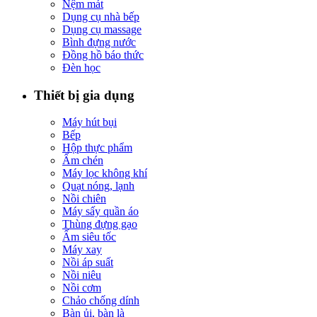
Nệm mát
Dụng cụ nhà bếp
Dụng cụ massage
Bình đựng nước
Đồng hồ báo thức
Đèn học
Thiết bị gia dụng
Máy hút bụi
Bếp
Hộp thực phẩm
Ấm chén
Máy lọc không khí
Quạt nóng, lạnh
Nồi chiên
Máy sấy quần áo
Thùng đựng gạo
Ấm siêu tốc
Máy xay
Nồi áp suất
Nồi niêu
Nồi cơm
Chảo chống dính
Bàn ủi, bàn là