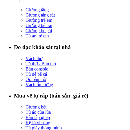
Giường tầng
Giường tầng sắt
Giường trẻ em
Giường bé trai
Giường bé gái
Tủ áo trẻ em
Đo đạc khảo sát tại nhà
Vách thờ
Tủ thờ - Bàn thờ
Bàn console
Tủ để bể cá
Ốp bàn thờ
Vách ốp tường
Mua về tự ráp (bán sẵn, giá rẻ)
Giường bệt
Tủ áo cửa lùa
Bàn lắp ghép
Kệ lò vi sóng
Tủ giày thông minh