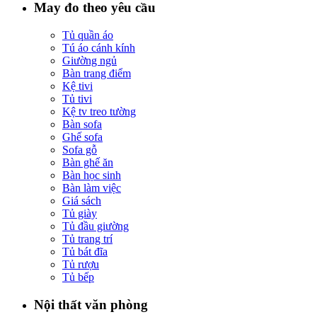
May đo theo yêu cầu
Tủ quần áo
Tú áo cánh kính
Giường ngủ
Bàn trang điểm
Kệ tivi
Tủ tivi
Kệ tv treo tường
Bàn sofa
Ghế sofa
Sofa gỗ
Bàn ghế ăn
Bàn học sinh
Bàn làm việc
Giá sách
Tủ giày
Tủ đầu giường
Tủ trang trí
Tủ bát đĩa
Tủ rượu
Tủ bếp
Nội thất văn phòng