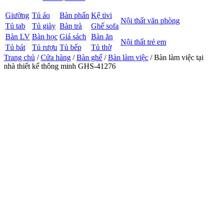
Giường
Tủ áo
Bàn phấn
Kệ tivi
Nội thất văn phòng
Tủ tab
Tủ giày
Bàn trà
Ghế sofa
Bàn LV
Bàn học
Giá sách
Bàn ăn
Nội thất trẻ em
Tủ bát
Tủ rượu
Tủ bếp
Tủ thờ
Trang chủ
/
Cửa hàng
/
Bàn ghế
/
Bàn làm việc
/ Bàn làm việc tại
nhà thiết kế thông minh GHS-41276