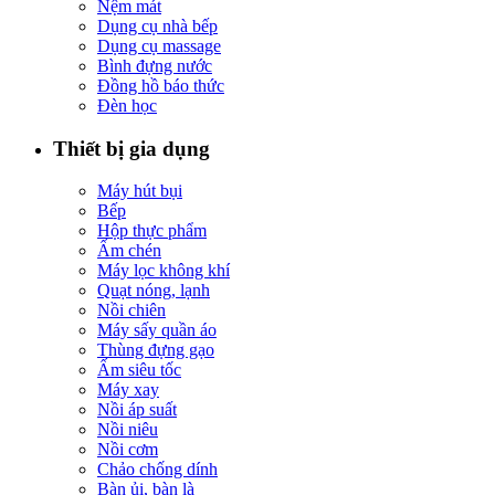
Nệm mát
Dụng cụ nhà bếp
Dụng cụ massage
Bình đựng nước
Đồng hồ báo thức
Đèn học
Thiết bị gia dụng
Máy hút bụi
Bếp
Hộp thực phẩm
Ấm chén
Máy lọc không khí
Quạt nóng, lạnh
Nồi chiên
Máy sấy quần áo
Thùng đựng gạo
Ấm siêu tốc
Máy xay
Nồi áp suất
Nồi niêu
Nồi cơm
Chảo chống dính
Bàn ủi, bàn là