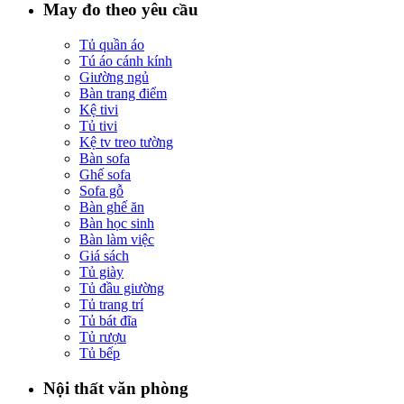
May đo theo yêu cầu
Tủ quần áo
Tú áo cánh kính
Giường ngủ
Bàn trang điểm
Kệ tivi
Tủ tivi
Kệ tv treo tường
Bàn sofa
Ghế sofa
Sofa gỗ
Bàn ghế ăn
Bàn học sinh
Bàn làm việc
Giá sách
Tủ giày
Tủ đầu giường
Tủ trang trí
Tủ bát đĩa
Tủ rượu
Tủ bếp
Nội thất văn phòng