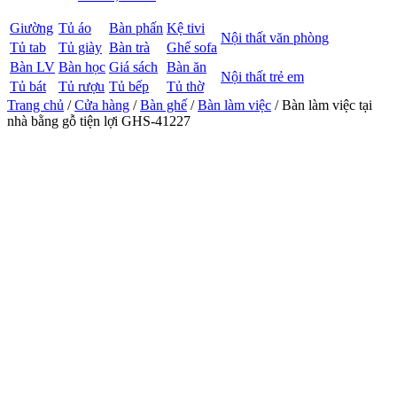
Giường
Tủ áo
Bàn phấn
Kệ tivi
Nội thất văn phòng
Tủ tab
Tủ giày
Bàn trà
Ghế sofa
Bàn LV
Bàn học
Giá sách
Bàn ăn
Nội thất trẻ em
Tủ bát
Tủ rượu
Tủ bếp
Tủ thờ
Trang chủ
/
Cửa hàng
/
Bàn ghế
/
Bàn làm việc
/ Bàn làm việc tại
nhà bằng gỗ tiện lợi GHS-41227