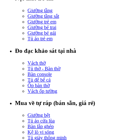
Giường tầng
Giường tầng sắt
Giường trẻ em
Giường bé trai
Giường bé gái
Tủ áo trẻ em
Đo đạc khảo sát tại nhà
Vách thờ
Tủ thờ - Bàn thờ
Bàn console
Tủ để bể cá
Ốp bàn thờ
Vách ốp tường
Mua về tự ráp (bán sẵn, giá rẻ)
Giường bệt
Tủ áo cửa lùa
Bàn lắp ghép
Kệ lò vi sóng
Tủ giày thông minh