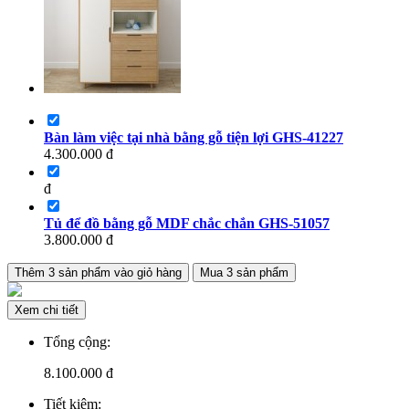
Bàn làm việc tại nhà bằng gỗ tiện lợi GHS-41227
4.300.000
đ
đ
Tủ để đồ bằng gỗ MDF chắc chắn GHS-51057
3.800.000
đ
Thêm
3
sản phẩm vào giỏ hàng
Mua
3
sản phẩm
Xem chi tiết
Tổng cộng:
8.100.000
đ
Tiết kiệm: