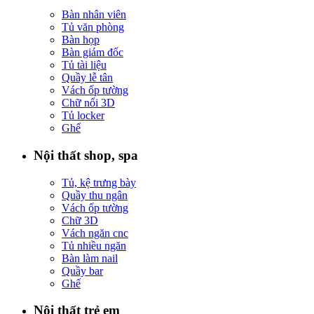
Bàn nhân viên
Tủ văn phòng
Bàn họp
Bàn giám đốc
Tủ tài liệu
Quầy lễ tân
Vách ốp tường
Chữ nổi 3D
Tủ locker
Ghế
Nội thất shop, spa
Tủ, kệ trưng bày
Quầy thu ngân
Vách ốp tường
Chữ 3D
Vách ngăn cnc
Tủ nhiều ngăn
Bàn làm nail
Quầy bar
Ghế
Nội thất trẻ em