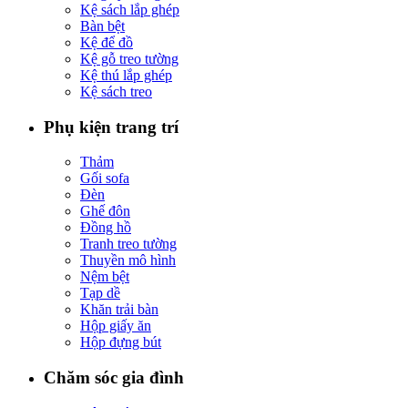
Kệ sách lắp ghép
Bàn bệt
Kệ để đồ
Kệ gỗ treo tường
Kệ thú lắp ghép
Kệ sách treo
Phụ kiện trang trí
Thảm
Gối sofa
Đèn
Ghế đôn
Đồng hồ
Tranh treo tường
Thuyền mô hình
Nệm bệt
Tạp dề
Khăn trải bàn
Hộp giấy ăn
Hộp đựng bút
Chăm sóc gia đình