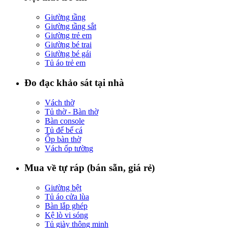
Giường tầng
Giường tầng sắt
Giường trẻ em
Giường bé trai
Giường bé gái
Tủ áo trẻ em
Đo đạc khảo sát tại nhà
Vách thờ
Tủ thờ - Bàn thờ
Bàn console
Tủ để bể cá
Ốp bàn thờ
Vách ốp tường
Mua về tự ráp (bán sẵn, giá rẻ)
Giường bệt
Tủ áo cửa lùa
Bàn lắp ghép
Kệ lò vi sóng
Tủ giày thông minh