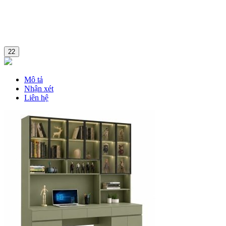
22
Mô tả
Nhận xét
Liên hệ