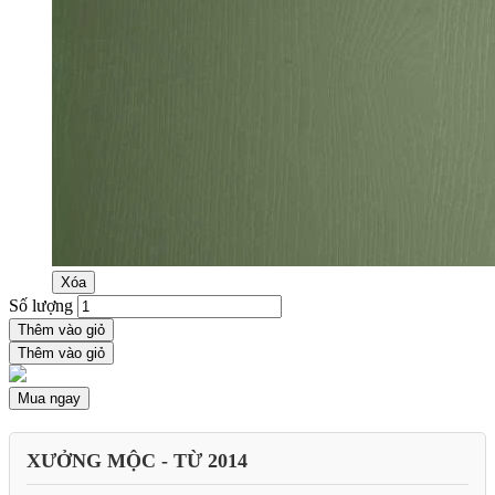
Xóa
Số lượng
Thêm vào giỏ
Thêm vào giỏ
Mua ngay
XƯỞNG MỘC - TỪ 2014