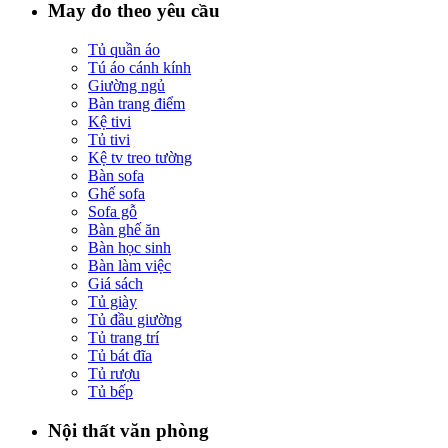
May đo theo yêu cầu
Tủ quần áo
Tú áo cánh kính
Giường ngủ
Bàn trang điểm
Kệ tivi
Tủ tivi
Kệ tv treo tường
Bàn sofa
Ghế sofa
Sofa gỗ
Bàn ghế ăn
Bàn học sinh
Bàn làm việc
Giá sách
Tủ giày
Tủ đầu giường
Tủ trang trí
Tủ bát đĩa
Tủ rượu
Tủ bếp
Nội thất văn phòng