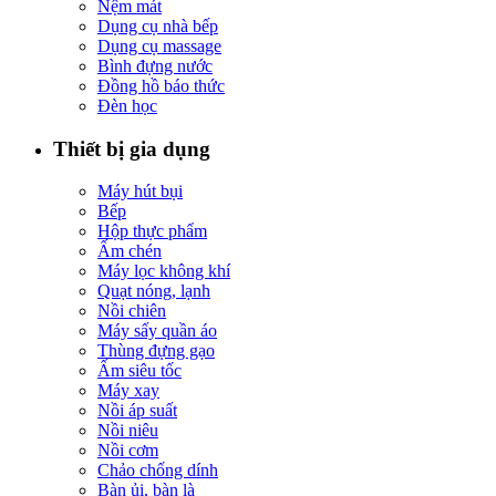
Nệm mát
Dụng cụ nhà bếp
Dụng cụ massage
Bình đựng nước
Đồng hồ báo thức
Đèn học
Thiết bị gia dụng
Máy hút bụi
Bếp
Hộp thực phẩm
Ấm chén
Máy lọc không khí
Quạt nóng, lạnh
Nồi chiên
Máy sấy quần áo
Thùng đựng gạo
Ấm siêu tốc
Máy xay
Nồi áp suất
Nồi niêu
Nồi cơm
Chảo chống dính
Bàn ủi, bàn là