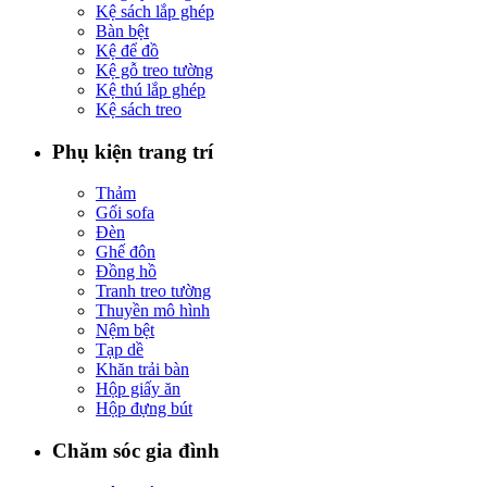
Kệ sách lắp ghép
Bàn bệt
Kệ để đồ
Kệ gỗ treo tường
Kệ thú lắp ghép
Kệ sách treo
Phụ kiện trang trí
Thảm
Gối sofa
Đèn
Ghế đôn
Đồng hồ
Tranh treo tường
Thuyền mô hình
Nệm bệt
Tạp dề
Khăn trải bàn
Hộp giấy ăn
Hộp đựng bút
Chăm sóc gia đình