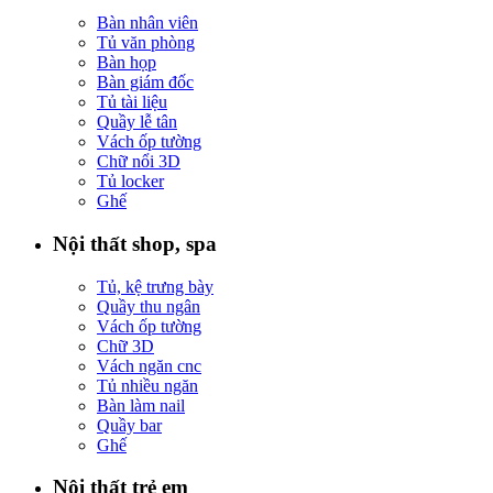
Bàn nhân viên
Tủ văn phòng
Bàn họp
Bàn giám đốc
Tủ tài liệu
Quầy lễ tân
Vách ốp tường
Chữ nổi 3D
Tủ locker
Ghế
Nội thất shop, spa
Tủ, kệ trưng bày
Quầy thu ngân
Vách ốp tường
Chữ 3D
Vách ngăn cnc
Tủ nhiều ngăn
Bàn làm nail
Quầy bar
Ghế
Nội thất trẻ em