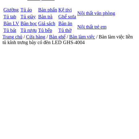
Giường
Tủ áo
Bàn phấn
Kệ tivi
Nội thất văn phòng
Tủ tab
Tủ giày
Bàn trà
Ghế sofa
Bàn LV
Bàn học
Giá sách
Bàn ăn
Nội thất trẻ em
Tủ bát
Tủ rượu
Tủ bếp
Tủ thờ
Trang chủ
/
Cửa hàng
/
Bàn ghế
/
Bàn làm việc
/ Bàn làm việc liền
tủ kính trưng bày có đèn LED GHS-4004