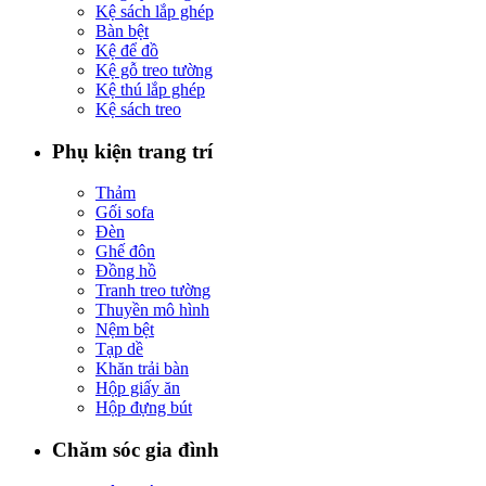
Kệ sách lắp ghép
Bàn bệt
Kệ để đồ
Kệ gỗ treo tường
Kệ thú lắp ghép
Kệ sách treo
Phụ kiện trang trí
Thảm
Gối sofa
Đèn
Ghế đôn
Đồng hồ
Tranh treo tường
Thuyền mô hình
Nệm bệt
Tạp dề
Khăn trải bàn
Hộp giấy ăn
Hộp đựng bút
Chăm sóc gia đình