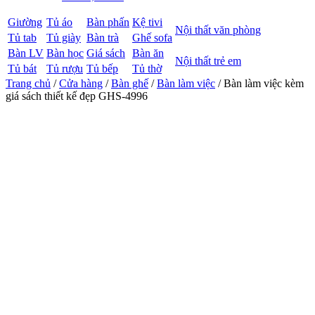
Giường
Tủ áo
Bàn phấn
Kệ tivi
Nội thất văn phòng
Tủ tab
Tủ giày
Bàn trà
Ghế sofa
Bàn LV
Bàn học
Giá sách
Bàn ăn
Nội thất trẻ em
Tủ bát
Tủ rượu
Tủ bếp
Tủ thờ
Trang chủ
/
Cửa hàng
/
Bàn ghế
/
Bàn làm việc
/ Bàn làm việc kèm
giá sách thiết kế đẹp GHS-4996