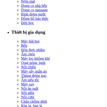
Nệm mát
Dụng cụ nhà bếp
Dụng cụ massage
Bình đựng nước
Đồng hồ báo thức
Đèn học
Thiết bị gia dụng
Máy hút bụi
Bếp
Hộp thực phẩm
Ấm chén
Máy lọc không khí
Quạt nóng, lạnh
Nồi chiên
Máy sấy quần áo
Thùng đựng gạo
Ấm siêu tốc
Máy xay
Nồi áp suất
Nồi niêu
Nồi cơm
Chảo chống dính
Bàn ủi, bàn là