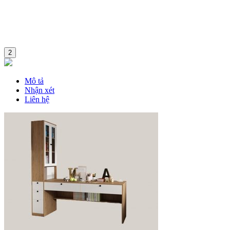
2
Mô tả
Nhận xét
Liên hệ