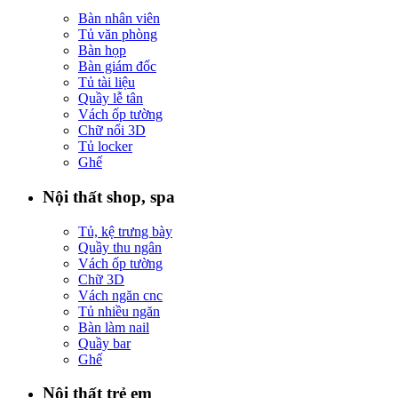
Bàn nhân viên
Tủ văn phòng
Bàn họp
Bàn giám đốc
Tủ tài liệu
Quầy lễ tân
Vách ốp tường
Chữ nổi 3D
Tủ locker
Ghế
Nội thất shop, spa
Tủ, kệ trưng bày
Quầy thu ngân
Vách ốp tường
Chữ 3D
Vách ngăn cnc
Tủ nhiều ngăn
Bàn làm nail
Quầy bar
Ghế
Nội thất trẻ em