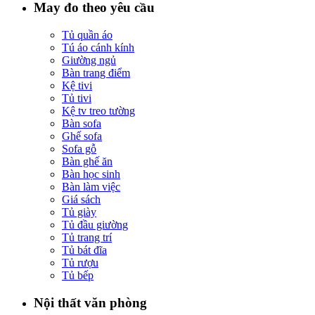
May đo theo yêu cầu
Tủ quần áo
Tú áo cánh kính
Giường ngủ
Bàn trang điểm
Kệ tivi
Tủ tivi
Kệ tv treo tường
Bàn sofa
Ghế sofa
Sofa gỗ
Bàn ghế ăn
Bàn học sinh
Bàn làm việc
Giá sách
Tủ giày
Tủ đầu giường
Tủ trang trí
Tủ bát đĩa
Tủ rượu
Tủ bếp
Nội thất văn phòng