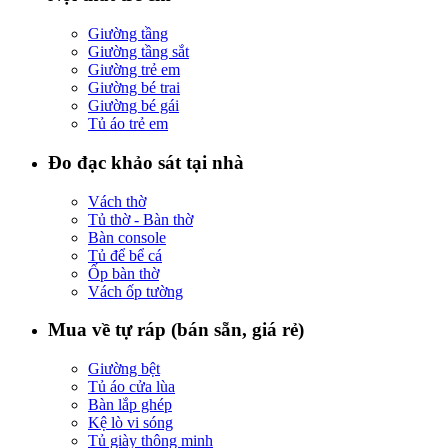
Giường tầng
Giường tầng sắt
Giường trẻ em
Giường bé trai
Giường bé gái
Tủ áo trẻ em
Đo đạc khảo sát tại nhà
Vách thờ
Tủ thờ - Bàn thờ
Bàn console
Tủ để bể cá
Ốp bàn thờ
Vách ốp tường
Mua về tự ráp (bán sẵn, giá rẻ)
Giường bệt
Tủ áo cửa lùa
Bàn lắp ghép
Kệ lò vi sóng
Tủ giày thông minh