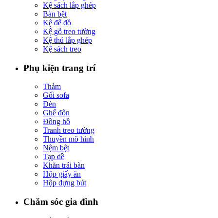
Kệ sách lắp ghép
Bàn bệt
Kệ để đồ
Kệ gỗ treo tường
Kệ thú lắp ghép
Kệ sách treo
Phụ kiện trang trí
Thảm
Gối sofa
Đèn
Ghế đôn
Đồng hồ
Tranh treo tường
Thuyền mô hình
Nệm bệt
Tạp dề
Khăn trải bàn
Hộp giấy ăn
Hộp đựng bút
Chăm sóc gia đình