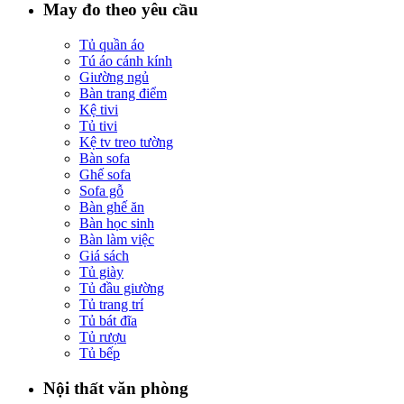
May đo theo yêu cầu
Tủ quần áo
Tú áo cánh kính
Giường ngủ
Bàn trang điểm
Kệ tivi
Tủ tivi
Kệ tv treo tường
Bàn sofa
Ghế sofa
Sofa gỗ
Bàn ghế ăn
Bàn học sinh
Bàn làm việc
Giá sách
Tủ giày
Tủ đầu giường
Tủ trang trí
Tủ bát đĩa
Tủ rượu
Tủ bếp
Nội thất văn phòng