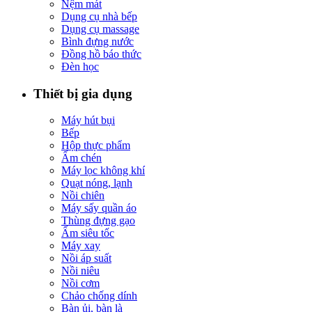
Nệm mát
Dụng cụ nhà bếp
Dụng cụ massage
Bình đựng nước
Đồng hồ báo thức
Đèn học
Thiết bị gia dụng
Máy hút bụi
Bếp
Hộp thực phẩm
Ấm chén
Máy lọc không khí
Quạt nóng, lạnh
Nồi chiên
Máy sấy quần áo
Thùng đựng gạo
Ấm siêu tốc
Máy xay
Nồi áp suất
Nồi niêu
Nồi cơm
Chảo chống dính
Bàn ủi, bàn là