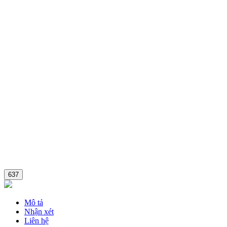
637
Mô tả
Nhận xét
Liên hệ