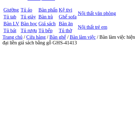
Giường
Tủ áo
Bàn phấn
Kệ tivi
Nội thất văn phòng
Tủ tab
Tủ giày
Bàn trà
Ghế sofa
Bàn LV
Bàn học
Giá sách
Bàn ăn
Nội thất trẻ em
Tủ bát
Tủ rượu
Tủ bếp
Tủ thờ
Trang chủ
/
Cửa hàng
/
Bàn ghế
/
Bàn làm việc
/ Bàn làm việc hiện
đại liền giá sách bằng gỗ GHS-41413