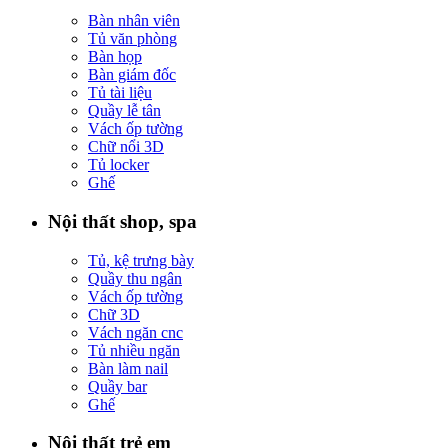
Bàn nhân viên
Tủ văn phòng
Bàn họp
Bàn giám đốc
Tủ tài liệu
Quầy lễ tân
Vách ốp tường
Chữ nổi 3D
Tủ locker
Ghế
Nội thất shop, spa
Tủ, kệ trưng bày
Quầy thu ngân
Vách ốp tường
Chữ 3D
Vách ngăn cnc
Tủ nhiều ngăn
Bàn làm nail
Quầy bar
Ghế
Nội thất trẻ em