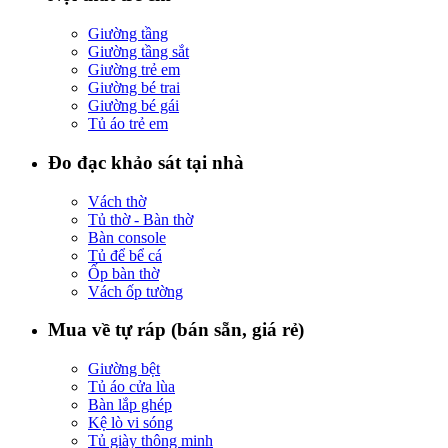
Giường tầng
Giường tầng sắt
Giường trẻ em
Giường bé trai
Giường bé gái
Tủ áo trẻ em
Đo đạc khảo sát tại nhà
Vách thờ
Tủ thờ - Bàn thờ
Bàn console
Tủ để bể cá
Ốp bàn thờ
Vách ốp tường
Mua về tự ráp (bán sẵn, giá rẻ)
Giường bệt
Tủ áo cửa lùa
Bàn lắp ghép
Kệ lò vi sóng
Tủ giày thông minh