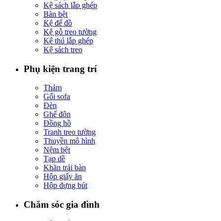
Kệ sách lắp ghép
Bàn bệt
Kệ để đồ
Kệ gỗ treo tường
Kệ thú lắp ghép
Kệ sách treo
Phụ kiện trang trí
Thảm
Gối sofa
Đèn
Ghế đôn
Đồng hồ
Tranh treo tường
Thuyền mô hình
Nệm bệt
Tạp dề
Khăn trải bàn
Hộp giấy ăn
Hộp đựng bút
Chăm sóc gia đình