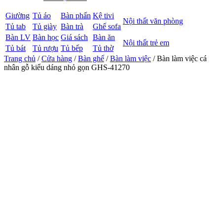
Giường
Tủ áo
Bàn phấn
Kệ tivi
Nội thất văn phòng
Tủ tab
Tủ giày
Bàn trà
Ghế sofa
Bàn LV
Bàn học
Giá sách
Bàn ăn
Nội thất trẻ em
Tủ bát
Tủ rượu
Tủ bếp
Tủ thờ
Trang chủ
/
Cửa hàng
/
Bàn ghế
/
Bàn làm việc
/ Bàn làm việc cá
nhân gỗ kiểu dáng nhỏ gọn GHS-41270