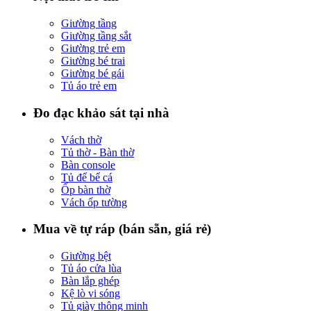
Giường tầng
Giường tầng sắt
Giường trẻ em
Giường bé trai
Giường bé gái
Tủ áo trẻ em
Đo đạc khảo sát tại nhà
Vách thờ
Tủ thờ - Bàn thờ
Bàn console
Tủ để bể cá
Ốp bàn thờ
Vách ốp tường
Mua về tự ráp (bán sẵn, giá rẻ)
Giường bệt
Tủ áo cửa lùa
Bàn lắp ghép
Kệ lò vi sóng
Tủ giày thông minh