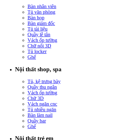
Bàn nhân viên
Tủ văn phòng
Bàn họp
Bàn giám đốc
Tủ tài liệu
Quầy lễ tân
Vách ốp tường
Chữ nổi 3D
Tủ locker
Ghế
Nội thất shop, spa
Tủ, kệ trưng bày
Quầy thu ngân
Vách ốp tường
Chữ 3D
Vách ngăn cnc
Tủ nhiều ngăn
Bàn làm nail
Quầy bar
Ghế
Nội thất trẻ em