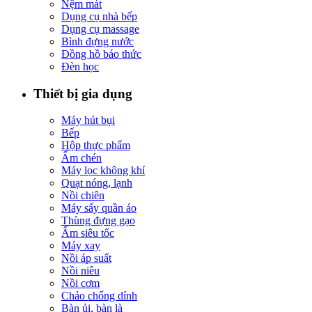
Nệm mát
Dụng cụ nhà bếp
Dụng cụ massage
Bình đựng nước
Đồng hồ báo thức
Đèn học
Thiết bị gia dụng
Máy hút bụi
Bếp
Hộp thực phẩm
Ấm chén
Máy lọc không khí
Quạt nóng, lạnh
Nồi chiên
Máy sấy quần áo
Thùng đựng gạo
Ấm siêu tốc
Máy xay
Nồi áp suất
Nồi niêu
Nồi cơm
Chảo chống dính
Bàn ủi, bàn là