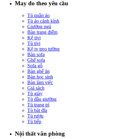
May đo theo yêu cầu
Tủ quần áo
Tú áo cánh kính
Giường ngủ
Bàn trang điểm
Kệ tivi
Tủ tivi
Kệ tv treo tường
Bàn sofa
Ghế sofa
Sofa gỗ
Bàn ghế ăn
Bàn học sinh
Bàn làm việc
Giá sách
Tủ giày
Tủ đầu giường
Tủ trang trí
Tủ bát đĩa
Tủ rượu
Tủ bếp
Nội thất văn phòng