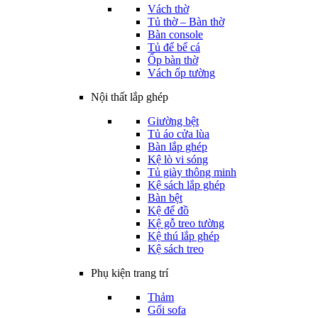
Vách thờ
Tủ thờ – Bàn thờ
Bàn console
Tủ để bể cá
Ốp bàn thờ
Vách ốp tường
Nội thất lắp ghép
Giường bệt
Tủ áo cửa lùa
Bàn lắp ghép
Kệ lò vi sóng
Tủ giày thông minh
Kệ sách lắp ghép
Bàn bệt
Kệ để đồ
Kệ gỗ treo tường
Kệ thú lắp ghép
Kệ sách treo
Phụ kiện trang trí
Thảm
Gối sofa