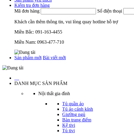
Kiểm tra đơn hàng
Mã đơn hàng
Số điện thoại
Khách cần thêm thông tin, vui lòng quay hotline hỗ trợ
Miền Bắc:
091-163-4455
Miền Nam:
0963-477-710
Sản phẩm mới
Bài viết mới
…
DANH MỤC SẢN PHẨM
Nội thất gia đình
Tủ quần áo
Tú áo cánh kính
Giường ngủ
Bàn trang điểm
Kệ tivi
Tủ tivi