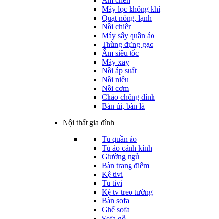
Ấm chén
Máy lọc không khí
Quạt nóng, lạnh
Nồi chiên
Máy sấy quần áo
Thùng đựng gạo
Ấm siêu tốc
Máy xay
Nồi áp suất
Nồi niêu
Nồi cơm
Chảo chống dính
Bàn ủi, bàn là
Nội thất gia đình
Tủ quần áo
Tú áo cánh kính
Giường ngủ
Bàn trang điểm
Kệ tivi
Tủ tivi
Kệ tv treo tường
Bàn sofa
Ghế sofa
Sofa gỗ