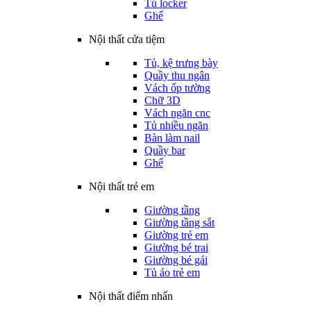
Tủ locker
Ghế
Nội thất cửa tiệm
Tủ, kệ trưng bày
Quầy thu ngân
Vách ốp tường
Chữ 3D
Vách ngăn cnc
Tủ nhiều ngăn
Bàn làm nail
Quầy bar
Ghế
Nội thất trẻ em
Giường tầng
Giường tầng sắt
Giường trẻ em
Giường bé trai
Giường bé gái
Tủ áo trẻ em
Nội thất điểm nhấn