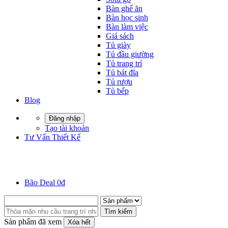
Bàn ghế ăn
Bàn học sinh
Bàn làm việc
Giá sách
Tủ giày
Tủ đầu giường
Tủ trang trí
Tủ bát đĩa
Tủ rượu
Tủ bếp
Blog
Đăng nhập
Tạo tài khoản
Tư Vấn Thiết Kế
Bão Deal 0đ
Tìm kiếm
Sản phẩm đã xem
Xóa hết