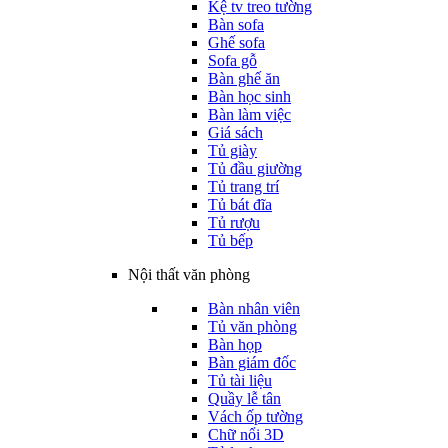
Kệ tv treo tường
Bàn sofa
Ghế sofa
Sofa gỗ
Bàn ghế ăn
Bàn học sinh
Bàn làm việc
Giá sách
Tủ giày
Tủ đầu giường
Tủ trang trí
Tủ bát đĩa
Tủ rượu
Tủ bếp
Nội thất văn phòng
Bàn nhân viên
Tủ văn phòng
Bàn họp
Bàn giám đốc
Tủ tài liệu
Quầy lễ tân
Vách ốp tường
Chữ nổi 3D