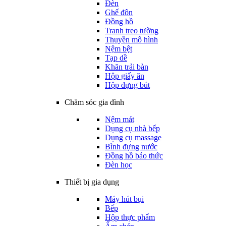
Đèn
Ghế đôn
Đồng hồ
Tranh treo tường
Thuyền mô hình
Nệm bệt
Tạp dề
Khăn trải bàn
Hộp giấy ăn
Hộp đựng bút
Chăm sóc gia đình
Nệm mát
Dụng cụ nhà bếp
Dụng cụ massage
Bình đựng nước
Đồng hồ báo thức
Đèn học
Thiết bị gia dụng
Máy hút bụi
Bếp
Hộp thực phẩm