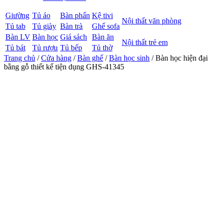
Giường
Tủ áo
Bàn phấn
Kệ tivi
Nội thất văn phòng
Tủ tab
Tủ giày
Bàn trà
Ghế sofa
Bàn LV
Bàn học
Giá sách
Bàn ăn
Nội thất trẻ em
Tủ bát
Tủ rượu
Tủ bếp
Tủ thờ
Trang chủ
/
Cửa hàng
/
Bàn ghế
/
Bàn học sinh
/ Bàn học hiện đại
bằng gỗ thiết kế tiện dụng GHS-41345