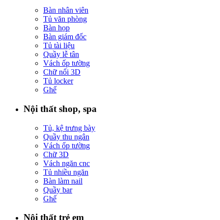
Bàn nhân viên
Tủ văn phòng
Bàn họp
Bàn giám đốc
Tủ tài liệu
Quầy lễ tân
Vách ốp tường
Chữ nổi 3D
Tủ locker
Ghế
Nội thất shop, spa
Tủ, kệ trưng bày
Quầy thu ngân
Vách ốp tường
Chữ 3D
Vách ngăn cnc
Tủ nhiều ngăn
Bàn làm nail
Quầy bar
Ghế
Nội thất trẻ em