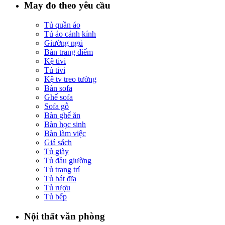
May đo theo yêu cầu
Tủ quần áo
Tú áo cánh kính
Giường ngủ
Bàn trang điểm
Kệ tivi
Tủ tivi
Kệ tv treo tường
Bàn sofa
Ghế sofa
Sofa gỗ
Bàn ghế ăn
Bàn học sinh
Bàn làm việc
Giá sách
Tủ giày
Tủ đầu giường
Tủ trang trí
Tủ bát đĩa
Tủ rượu
Tủ bếp
Nội thất văn phòng