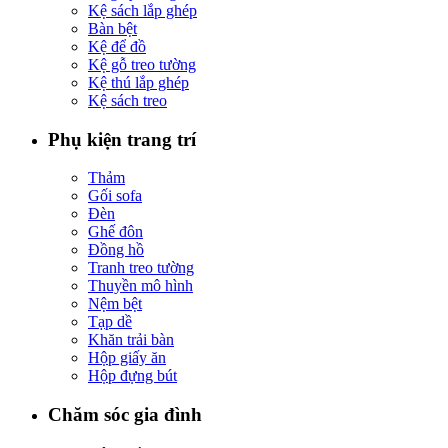
Kệ sách lắp ghép
Bàn bệt
Kệ để đồ
Kệ gỗ treo tường
Kệ thú lắp ghép
Kệ sách treo
Phụ kiện trang trí
Thảm
Gối sofa
Đèn
Ghế đôn
Đồng hồ
Tranh treo tường
Thuyền mô hình
Nệm bệt
Tạp dề
Khăn trải bàn
Hộp giấy ăn
Hộp đựng bút
Chăm sóc gia đình