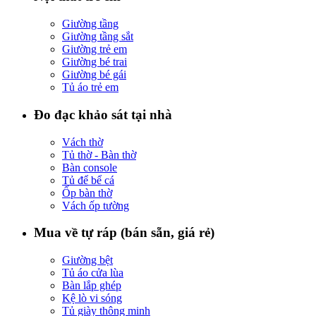
Giường tầng
Giường tầng sắt
Giường trẻ em
Giường bé trai
Giường bé gái
Tủ áo trẻ em
Đo đạc khảo sát tại nhà
Vách thờ
Tủ thờ - Bàn thờ
Bàn console
Tủ để bể cá
Ốp bàn thờ
Vách ốp tường
Mua về tự ráp (bán sẵn, giá rẻ)
Giường bệt
Tủ áo cửa lùa
Bàn lắp ghép
Kệ lò vi sóng
Tủ giày thông minh