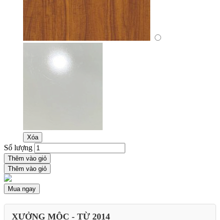
Xóa
Số lượng
Thêm vào giỏ
Thêm vào giỏ
Mua ngay
XƯỞNG MỘC - TỪ 2014