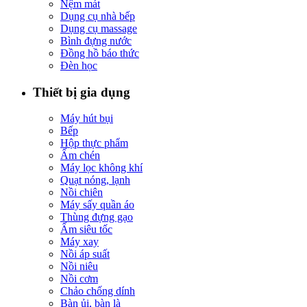
Nệm mát
Dụng cụ nhà bếp
Dụng cụ massage
Bình đựng nước
Đồng hồ báo thức
Đèn học
Thiết bị gia dụng
Máy hút bụi
Bếp
Hộp thực phẩm
Ấm chén
Máy lọc không khí
Quạt nóng, lạnh
Nồi chiên
Máy sấy quần áo
Thùng đựng gạo
Ấm siêu tốc
Máy xay
Nồi áp suất
Nồi niêu
Nồi cơm
Chảo chống dính
Bàn ủi, bàn là