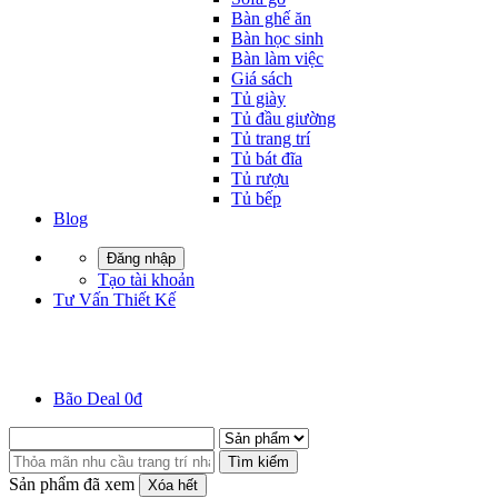
Bàn ghế ăn
Bàn học sinh
Bàn làm việc
Giá sách
Tủ giày
Tủ đầu giường
Tủ trang trí
Tủ bát đĩa
Tủ rượu
Tủ bếp
Blog
Đăng nhập
Tạo tài khoản
Tư Vấn Thiết Kế
Bão Deal 0đ
Tìm kiếm
Sản phẩm đã xem
Xóa hết