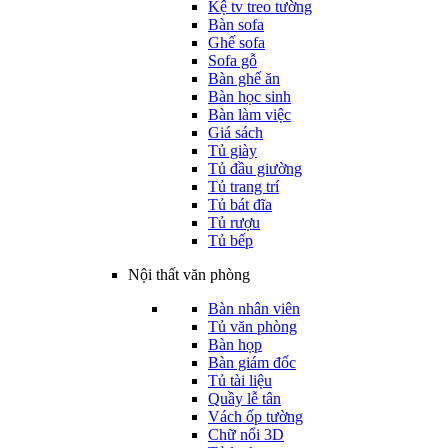
Kệ tv treo tường
Bàn sofa
Ghế sofa
Sofa gỗ
Bàn ghế ăn
Bàn học sinh
Bàn làm việc
Giá sách
Tủ giày
Tủ đầu giường
Tủ trang trí
Tủ bát đĩa
Tủ rượu
Tủ bếp
Nội thất văn phòng
Bàn nhân viên
Tủ văn phòng
Bàn họp
Bàn giám đốc
Tủ tài liệu
Quầy lễ tân
Vách ốp tường
Chữ nổi 3D