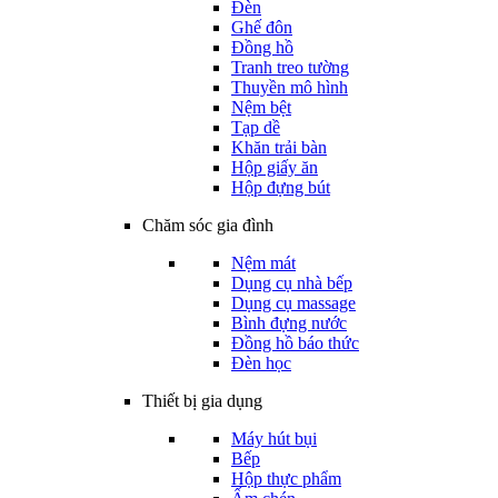
Đèn
Ghế đôn
Đồng hồ
Tranh treo tường
Thuyền mô hình
Nệm bệt
Tạp dề
Khăn trải bàn
Hộp giấy ăn
Hộp đựng bút
Chăm sóc gia đình
Nệm mát
Dụng cụ nhà bếp
Dụng cụ massage
Bình đựng nước
Đồng hồ báo thức
Đèn học
Thiết bị gia dụng
Máy hút bụi
Bếp
Hộp thực phẩm