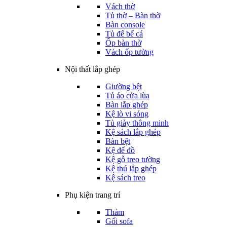
Vách thờ
Tủ thờ – Bàn thờ
Bàn console
Tủ để bể cá
Ốp bàn thờ
Vách ốp tường
Nội thất lắp ghép
Giường bệt
Tủ áo cửa lùa
Bàn lắp ghép
Kệ lò vi sóng
Tủ giày thông minh
Kệ sách lắp ghép
Bàn bệt
Kệ để đồ
Kệ gỗ treo tường
Kệ thú lắp ghép
Kệ sách treo
Phụ kiện trang trí
Thảm
Gối sofa