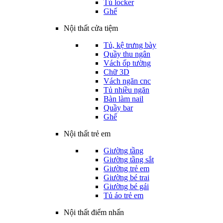
Tủ locker
Ghế
Nội thất cửa tiệm
Tủ, kệ trưng bày
Quầy thu ngân
Vách ốp tường
Chữ 3D
Vách ngăn cnc
Tủ nhiều ngăn
Bàn làm nail
Quầy bar
Ghế
Nội thất trẻ em
Giường tầng
Giường tầng sắt
Giường trẻ em
Giường bé trai
Giường bé gái
Tủ áo trẻ em
Nội thất điểm nhấn