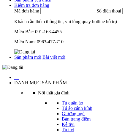
Kiểm tra đơn hàng
Mã đơn hàng
Số điện thoại
Khách cần thêm thông tin, vui lòng quay hotline hỗ trợ
Miền Bắc:
091-163-4455
Miền Nam:
0963-477-710
Sản phẩm mới
Bài viết mới
…
DANH MỤC SẢN PHẨM
Nội thất gia đình
Tủ quần áo
Tú áo cánh kính
Giường ngủ
Bàn trang điểm
Kệ tivi
Tủ tivi