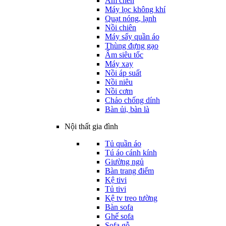
Ấm chén
Máy lọc không khí
Quạt nóng, lạnh
Nồi chiên
Máy sấy quần áo
Thùng đựng gạo
Ấm siêu tốc
Máy xay
Nồi áp suất
Nồi niêu
Nồi cơm
Chảo chống dính
Bàn ủi, bàn là
Nội thất gia đình
Tủ quần áo
Tú áo cánh kính
Giường ngủ
Bàn trang điểm
Kệ tivi
Tủ tivi
Kệ tv treo tường
Bàn sofa
Ghế sofa
Sofa gỗ