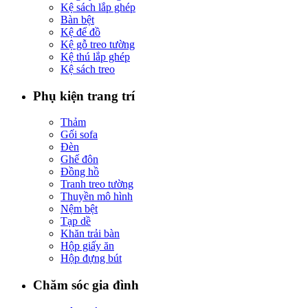
Kệ sách lắp ghép
Bàn bệt
Kệ để đồ
Kệ gỗ treo tường
Kệ thú lắp ghép
Kệ sách treo
Phụ kiện trang trí
Thảm
Gối sofa
Đèn
Ghế đôn
Đồng hồ
Tranh treo tường
Thuyền mô hình
Nệm bệt
Tạp dề
Khăn trải bàn
Hộp giấy ăn
Hộp đựng bút
Chăm sóc gia đình