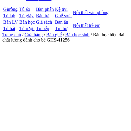
Giường
Tủ áo
Bàn phấn
Kệ tivi
Nội thất văn phòng
Tủ tab
Tủ giày
Bàn trà
Ghế sofa
Bàn LV
Bàn học
Giá sách
Bàn ăn
Nội thất trẻ em
Tủ bát
Tủ rượu
Tủ bếp
Tủ thờ
Trang chủ
/
Cửa hàng
/
Bàn ghế
/
Bàn học sinh
/ Bàn học hiện đại
chất lượng dành cho bé GHS-41256