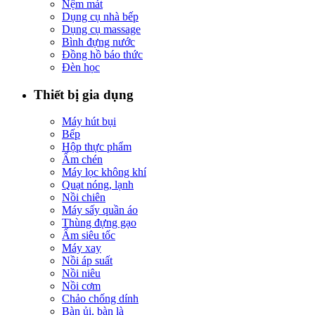
Nệm mát
Dụng cụ nhà bếp
Dụng cụ massage
Bình đựng nước
Đồng hồ báo thức
Đèn học
Thiết bị gia dụng
Máy hút bụi
Bếp
Hộp thực phẩm
Ấm chén
Máy lọc không khí
Quạt nóng, lạnh
Nồi chiên
Máy sấy quần áo
Thùng đựng gạo
Ấm siêu tốc
Máy xay
Nồi áp suất
Nồi niêu
Nồi cơm
Chảo chống dính
Bàn ủi, bàn là