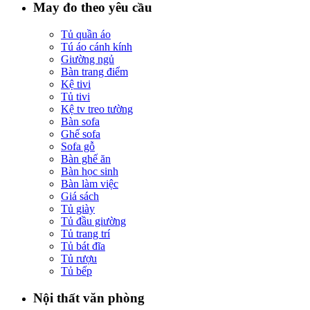
May đo theo yêu cầu
Tủ quần áo
Tú áo cánh kính
Giường ngủ
Bàn trang điểm
Kệ tivi
Tủ tivi
Kệ tv treo tường
Bàn sofa
Ghế sofa
Sofa gỗ
Bàn ghế ăn
Bàn học sinh
Bàn làm việc
Giá sách
Tủ giày
Tủ đầu giường
Tủ trang trí
Tủ bát đĩa
Tủ rượu
Tủ bếp
Nội thất văn phòng