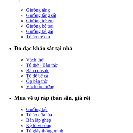
Giường tầng
Giường tầng sắt
Giường trẻ em
Giường bé trai
Giường bé gái
Tủ áo trẻ em
Đo đạc khảo sát tại nhà
Vách thờ
Tủ thờ - Bàn thờ
Bàn console
Tủ để bể cá
Ốp bàn thờ
Vách ốp tường
Mua về tự ráp (bán sẵn, giá rẻ)
Giường bệt
Tủ áo cửa lùa
Bàn lắp ghép
Kệ lò vi sóng
Tủ giày thông minh