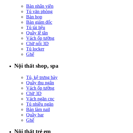
Bàn nhân viên
Tủ văn phòng
Bàn họp
Bàn giám đốc
Tủ tài liệu
Quầy lễ tân
Vách ốp tường
Chữ nổi 3D
Tủ locker
Ghế
Nội thất shop, spa
Tủ, kệ trưng bày
Quầy thu ngân
Vách ốp tường
Chữ 3D
Vách ngăn cnc
Tủ nhiều ngăn
Bàn làm nail
Quầy bar
Ghế
Nội thất trẻ em