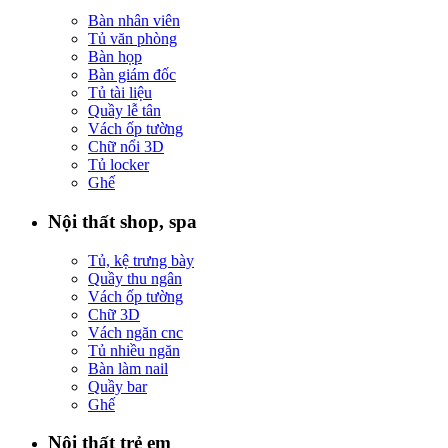
Bàn nhân viên
Tủ văn phòng
Bàn họp
Bàn giám đốc
Tủ tài liệu
Quầy lễ tân
Vách ốp tường
Chữ nổi 3D
Tủ locker
Ghế
Nội thất shop, spa
Tủ, kệ trưng bày
Quầy thu ngân
Vách ốp tường
Chữ 3D
Vách ngăn cnc
Tủ nhiều ngăn
Bàn làm nail
Quầy bar
Ghế
Nội thất trẻ em