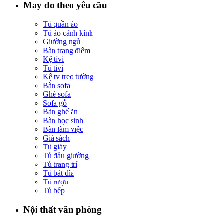
May đo theo yêu cầu
Tủ quần áo
Tú áo cánh kính
Giường ngủ
Bàn trang điểm
Kệ tivi
Tủ tivi
Kệ tv treo tường
Bàn sofa
Ghế sofa
Sofa gỗ
Bàn ghế ăn
Bàn học sinh
Bàn làm việc
Giá sách
Tủ giày
Tủ đầu giường
Tủ trang trí
Tủ bát đĩa
Tủ rượu
Tủ bếp
Nội thất văn phòng