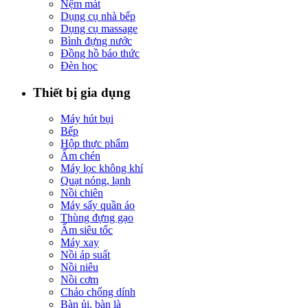
Nệm mát
Dụng cụ nhà bếp
Dụng cụ massage
Bình đựng nước
Đồng hồ báo thức
Đèn học
Thiết bị gia dụng
Máy hút bụi
Bếp
Hộp thực phẩm
Ấm chén
Máy lọc không khí
Quạt nóng, lạnh
Nồi chiên
Máy sấy quần áo
Thùng đựng gạo
Ấm siêu tốc
Máy xay
Nồi áp suất
Nồi niêu
Nồi cơm
Chảo chống dính
Bàn ủi, bàn là