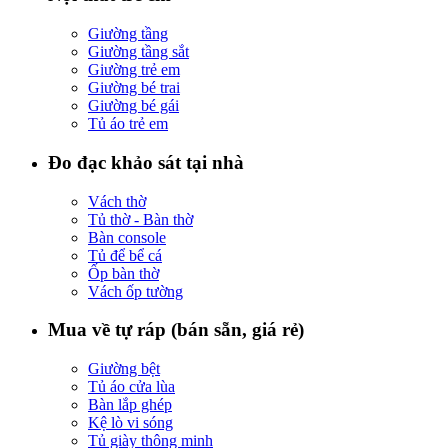
Giường tầng
Giường tầng sắt
Giường trẻ em
Giường bé trai
Giường bé gái
Tủ áo trẻ em
Đo đạc khảo sát tại nhà
Vách thờ
Tủ thờ - Bàn thờ
Bàn console
Tủ để bể cá
Ốp bàn thờ
Vách ốp tường
Mua về tự ráp (bán sẵn, giá rẻ)
Giường bệt
Tủ áo cửa lùa
Bàn lắp ghép
Kệ lò vi sóng
Tủ giày thông minh