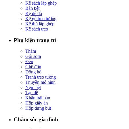
Kệ sách lắp ghép
Bàn bệt
Kệ để đồ
Kệ gỗ treo tường
Kệ thú lắp ghép
Kệ sách treo
Phụ kiện trang trí
Thảm
Gối sofa
Đèn
Ghế đôn
Đồng hồ
Tranh treo tường
Thuyền mô hình
Nệm bệt
Tạp dề
Khăn trải bàn
Hộp giấy ăn
Hộp đựng bút
Chăm sóc gia đình