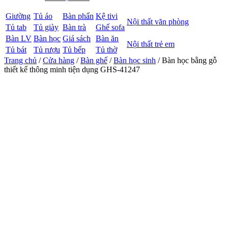
Giường
Tủ áo
Bàn phấn
Kệ tivi
Nội thất văn phòng
Tủ tab
Tủ giày
Bàn trà
Ghế sofa
Bàn LV
Bàn học
Giá sách
Bàn ăn
Nội thất trẻ em
Tủ bát
Tủ rượu
Tủ bếp
Tủ thờ
Trang chủ
/
Cửa hàng
/
Bàn ghế
/
Bàn học sinh
/ Bàn học bằng gỗ
thiết kế thông minh tiện dụng GHS-41247