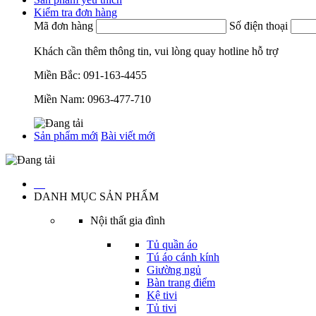
Kiểm tra đơn hàng
Mã đơn hàng
Số điện thoại
Khách cần thêm thông tin, vui lòng quay hotline hỗ trợ
Miền Bắc:
091-163-4455
Miền Nam:
0963-477-710
Sản phẩm mới
Bài viết mới
…
DANH MỤC SẢN PHẨM
Nội thất gia đình
Tủ quần áo
Tú áo cánh kính
Giường ngủ
Bàn trang điểm
Kệ tivi
Tủ tivi