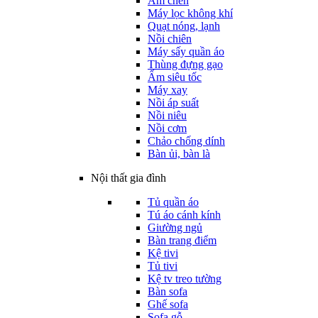
Ấm chén
Máy lọc không khí
Quạt nóng, lạnh
Nồi chiên
Máy sấy quần áo
Thùng đựng gạo
Ấm siêu tốc
Máy xay
Nồi áp suất
Nồi niêu
Nồi cơm
Chảo chống dính
Bàn ủi, bàn là
Nội thất gia đình
Tủ quần áo
Tú áo cánh kính
Giường ngủ
Bàn trang điểm
Kệ tivi
Tủ tivi
Kệ tv treo tường
Bàn sofa
Ghế sofa
Sofa gỗ