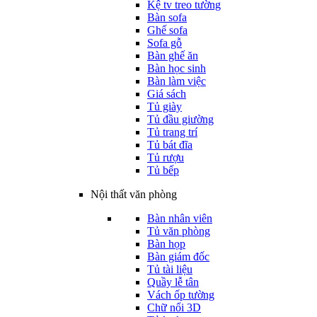
Kệ tv treo tường
Bàn sofa
Ghế sofa
Sofa gỗ
Bàn ghế ăn
Bàn học sinh
Bàn làm việc
Giá sách
Tủ giày
Tủ đầu giường
Tủ trang trí
Tủ bát đĩa
Tủ rượu
Tủ bếp
Nội thất văn phòng
Bàn nhân viên
Tủ văn phòng
Bàn họp
Bàn giám đốc
Tủ tài liệu
Quầy lễ tân
Vách ốp tường
Chữ nổi 3D