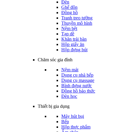
Đèn
Ghế đôn
Đồng hồ
Tranh treo tường
Thuyền mô hình
Nệm bệt
Tạp dề
Khăn trải bàn
Hộp giấy ăn
Hộp đựng bút
Chăm sóc gia đình
Nệm mát
Dụng cụ nhà bếp
Dụng cụ massage
Bình đựng nước
Đồng hồ báo thức
Đèn học
Thiết bị gia dụng
Máy hút bụi
Bếp
Hộp thực phẩm