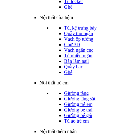
Tủ locker
Ghế
Nội thất cửa tiệm
Tủ, kệ trưng bày
Quầy thu ngân
Vách ốp tường
Chữ 3D
Vách ngăn cnc
Tủ nhiều ngăn
Bàn làm nail
Quầy bar
Ghế
Nội thất trẻ em
Giường tầng
Giường tầng sắt
Giường trẻ em
Giường bé trai
Giường bé gái
Tủ áo trẻ em
Nội thất điểm nhấn