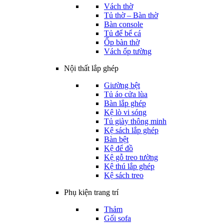
Vách thờ
Tủ thờ – Bàn thờ
Bàn console
Tủ để bể cá
Ốp bàn thờ
Vách ốp tường
Nội thất lắp ghép
Giường bệt
Tủ áo cửa lùa
Bàn lắp ghép
Kệ lò vi sóng
Tủ giày thông minh
Kệ sách lắp ghép
Bàn bệt
Kệ để đồ
Kệ gỗ treo tường
Kệ thú lắp ghép
Kệ sách treo
Phụ kiện trang trí
Thảm
Gối sofa