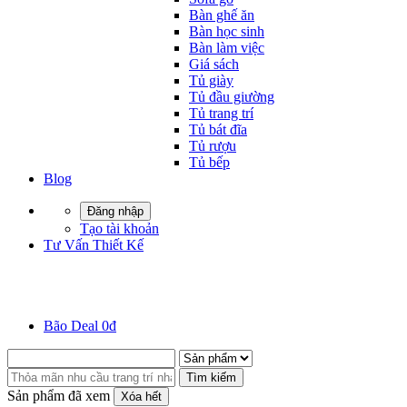
Bàn ghế ăn
Bàn học sinh
Bàn làm việc
Giá sách
Tủ giày
Tủ đầu giường
Tủ trang trí
Tủ bát đĩa
Tủ rượu
Tủ bếp
Blog
Đăng nhập
Tạo tài khoản
Tư Vấn Thiết Kế
Bão Deal 0đ
Tìm kiếm
Sản phẩm đã xem
Xóa hết