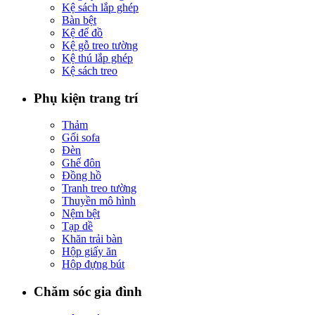
Kệ sách lắp ghép
Bàn bệt
Kệ để đồ
Kệ gỗ treo tường
Kệ thú lắp ghép
Kệ sách treo
Phụ kiện trang trí
Thảm
Gối sofa
Đèn
Ghế đôn
Đồng hồ
Tranh treo tường
Thuyền mô hình
Nệm bệt
Tạp dề
Khăn trải bàn
Hộp giấy ăn
Hộp đựng bút
Chăm sóc gia đình