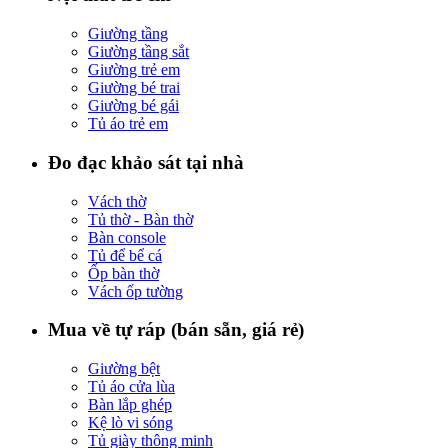
Giường tầng
Giường tầng sắt
Giường trẻ em
Giường bé trai
Giường bé gái
Tủ áo trẻ em
Đo đạc khảo sát tại nhà
Vách thờ
Tủ thờ - Bàn thờ
Bàn console
Tủ để bể cá
Ốp bàn thờ
Vách ốp tường
Mua về tự ráp (bán sẵn, giá rẻ)
Giường bệt
Tủ áo cửa lùa
Bàn lắp ghép
Kệ lò vi sóng
Tủ giày thông minh