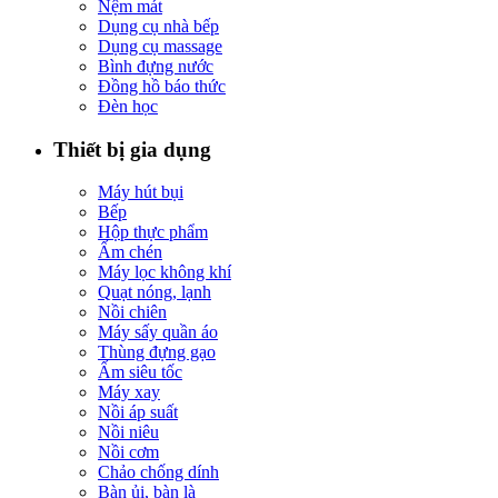
Nệm mát
Dụng cụ nhà bếp
Dụng cụ massage
Bình đựng nước
Đồng hồ báo thức
Đèn học
Thiết bị gia dụng
Máy hút bụi
Bếp
Hộp thực phẩm
Ấm chén
Máy lọc không khí
Quạt nóng, lạnh
Nồi chiên
Máy sấy quần áo
Thùng đựng gạo
Ấm siêu tốc
Máy xay
Nồi áp suất
Nồi niêu
Nồi cơm
Chảo chống dính
Bàn ủi, bàn là