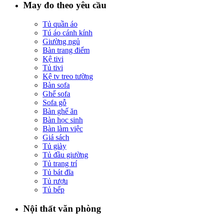
May đo theo yêu cầu
Tủ quần áo
Tú áo cánh kính
Giường ngủ
Bàn trang điểm
Kệ tivi
Tủ tivi
Kệ tv treo tường
Bàn sofa
Ghế sofa
Sofa gỗ
Bàn ghế ăn
Bàn học sinh
Bàn làm việc
Giá sách
Tủ giày
Tủ đầu giường
Tủ trang trí
Tủ bát đĩa
Tủ rượu
Tủ bếp
Nội thất văn phòng