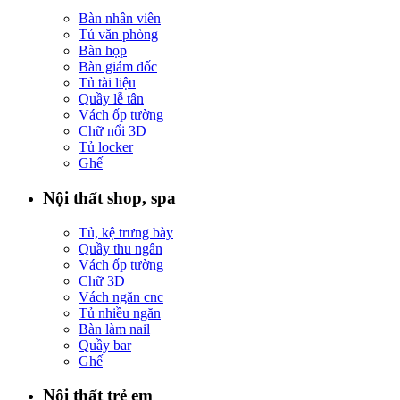
Bàn nhân viên
Tủ văn phòng
Bàn họp
Bàn giám đốc
Tủ tài liệu
Quầy lễ tân
Vách ốp tường
Chữ nổi 3D
Tủ locker
Ghế
Nội thất shop, spa
Tủ, kệ trưng bày
Quầy thu ngân
Vách ốp tường
Chữ 3D
Vách ngăn cnc
Tủ nhiều ngăn
Bàn làm nail
Quầy bar
Ghế
Nội thất trẻ em