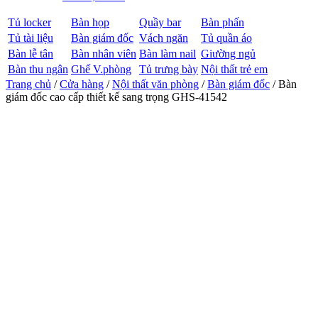
Tủ locker
Bàn họp
Quầy bar
Bàn phấn
Tủ tài liệu
Bàn giám đốc
Vách ngăn
Tủ quần áo
Bàn lễ tân
Bàn nhân viên
Bàn làm nail
Giường ngủ
Bàn thu ngân
Ghế V.phòng
Tủ trưng bày
Nội thất trẻ em
Trang chủ
/
Cửa hàng
/
Nội thất văn phòng
/
Bàn giám đốc
/ Bàn
giám đốc cao cấp thiết kế sang trọng GHS-41542