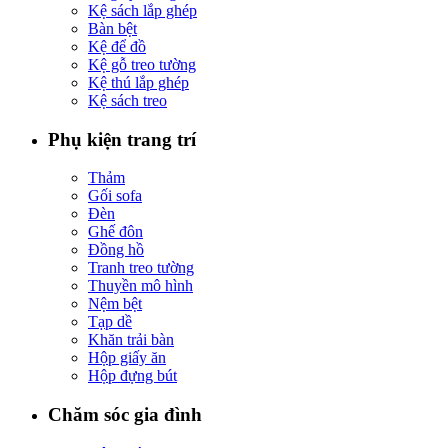
Kệ sách lắp ghép
Bàn bệt
Kệ để đồ
Kệ gỗ treo tường
Kệ thú lắp ghép
Kệ sách treo
Phụ kiện trang trí
Thảm
Gối sofa
Đèn
Ghế đôn
Đồng hồ
Tranh treo tường
Thuyền mô hình
Nệm bệt
Tạp dề
Khăn trải bàn
Hộp giấy ăn
Hộp đựng bút
Chăm sóc gia đình