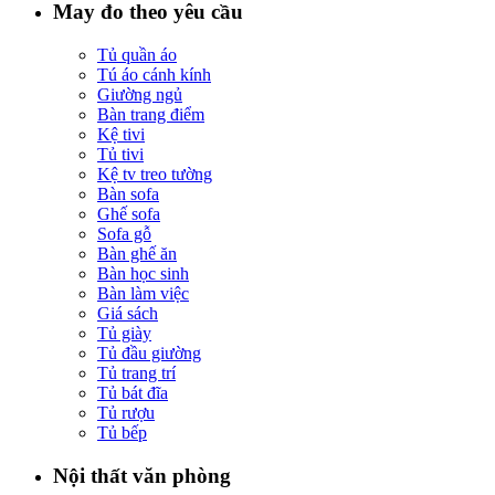
May đo theo yêu cầu
Tủ quần áo
Tú áo cánh kính
Giường ngủ
Bàn trang điểm
Kệ tivi
Tủ tivi
Kệ tv treo tường
Bàn sofa
Ghế sofa
Sofa gỗ
Bàn ghế ăn
Bàn học sinh
Bàn làm việc
Giá sách
Tủ giày
Tủ đầu giường
Tủ trang trí
Tủ bát đĩa
Tủ rượu
Tủ bếp
Nội thất văn phòng