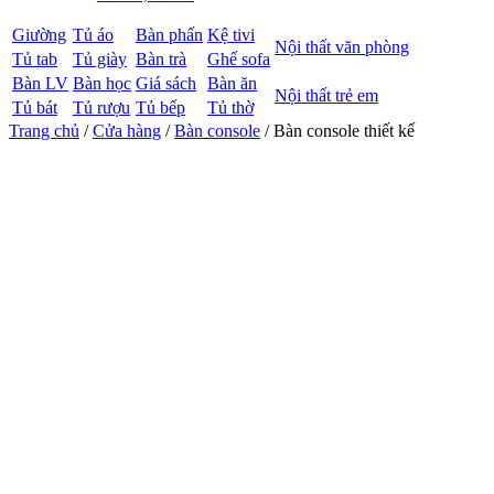
Giường
Tủ áo
Bàn phấn
Kệ tivi
Nội thất văn phòng
Tủ tab
Tủ giày
Bàn trà
Ghế sofa
Bàn LV
Bàn học
Giá sách
Bàn ăn
Nội thất trẻ em
Tủ bát
Tủ rượu
Tủ bếp
Tủ thờ
Trang chủ
/
Cửa hàng
/
Bàn console
/ Bàn console thiết kế