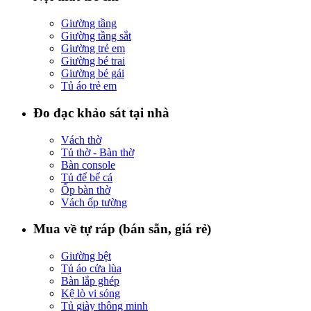
Giường tầng
Giường tầng sắt
Giường trẻ em
Giường bé trai
Giường bé gái
Tủ áo trẻ em
Đo đạc khảo sát tại nhà
Vách thờ
Tủ thờ - Bàn thờ
Bàn console
Tủ để bể cá
Ốp bàn thờ
Vách ốp tường
Mua về tự ráp (bán sẵn, giá rẻ)
Giường bệt
Tủ áo cửa lùa
Bàn lắp ghép
Kệ lò vi sóng
Tủ giày thông minh