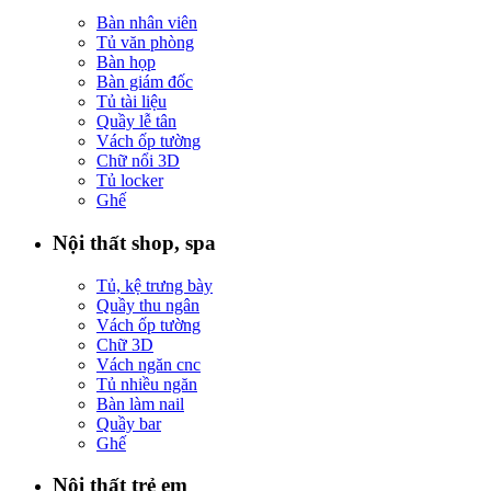
Bàn nhân viên
Tủ văn phòng
Bàn họp
Bàn giám đốc
Tủ tài liệu
Quầy lễ tân
Vách ốp tường
Chữ nổi 3D
Tủ locker
Ghế
Nội thất shop, spa
Tủ, kệ trưng bày
Quầy thu ngân
Vách ốp tường
Chữ 3D
Vách ngăn cnc
Tủ nhiều ngăn
Bàn làm nail
Quầy bar
Ghế
Nội thất trẻ em