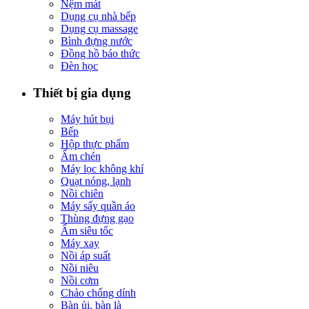
Nệm mát
Dụng cụ nhà bếp
Dụng cụ massage
Bình đựng nước
Đồng hồ báo thức
Đèn học
Thiết bị gia dụng
Máy hút bụi
Bếp
Hộp thực phẩm
Ấm chén
Máy lọc không khí
Quạt nóng, lạnh
Nồi chiên
Máy sấy quần áo
Thùng đựng gạo
Ấm siêu tốc
Máy xay
Nồi áp suất
Nồi niêu
Nồi cơm
Chảo chống dính
Bàn ủi, bàn là