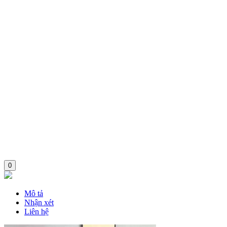
0
Mô tả
Nhận xét
Liên hệ